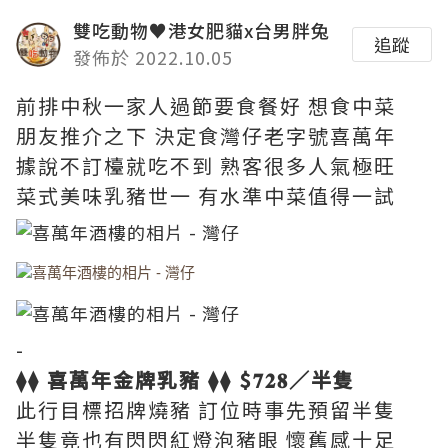
雙吃動物♥港女肥貓x台男胖兔
追蹤
發佈於 2022.10.05
前排中秋一家人過節要食餐好 想食中菜
朋友推介之下 決定食灣仔老字號喜萬年
據說不訂檯就吃不到 熟客很多人氣極旺
菜式美味乳豬世一 有水準中菜值得一試
-
⧫⧫ 喜萬年金牌乳豬 ⧫⧫ $𝟕𝟐𝟖／半隻
此行目標招牌燒豬 訂位時事先預留半隻
半隻竟也有閃閃紅燈泡豬眼 懷舊感十足