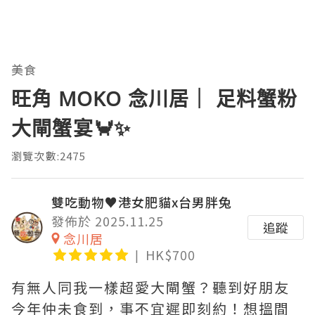
美食
旺角 MOKO 念川居｜ 足料蟹粉
大閘蟹宴🦀✨
瀏覽次數:2475
雙吃動物♥港女肥貓x台男胖兔
發佈於 2025.11.25
追蹤
念川居
HK$700
有無人同我一樣超愛大閘蟹？聽到好朋友
今年仲未食到，事不宜遲即刻約！想搵間