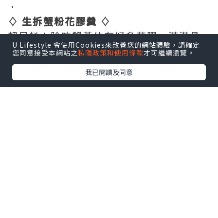
．
♢ 生拆蟹粉花膠羹 ♢
超足料！除咗蟹黃仲有好多花膠，滿滿骨
U Lifestyle 會使用Cookies來改善您的網站體驗，請確定
您同意接受本網站之
私隱政策和使用條款
才可繼續瀏覽。
膠原女士最愛，仲加入大量薑粒～作為開
場有暖胃墊底效果，咁就唔怕食蟹寒涼，
我已閱讀及同意
一碗落肚成個人都暖笠笠，好養顏好舒服
～
．
♢ 清蒸大閘蟹 (𝟓両) ♢
蟹迷最愛一定係清蒸！餐廳選用正宗江蘇
蟹，爆膏豐腴，橙膏黃膏齊哂，膏香鮮
美，黏稠口感漿住上顎與舌頭，令人欲罷
不能~超好食！！唔係太飽直頭想加$120