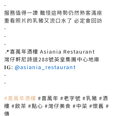
-
服務值得一讚 難怪這時勢仍然熟客滿座
重看照片的乳豬又流口水了 必定會回訪
-
-
-
📍喜萬年酒樓 Asiania Restaurant
灣仔軒尼詩道288號英皇集團中心地庫
𝐈𝐆:
@asiania_restaurant
-
-
#喜萬年酒樓
#喜萬年
#老字號
#乳豬
#酒
樓
#飲茶
#點心
#灣仔美食
#中菜
#懷舊
#
傳