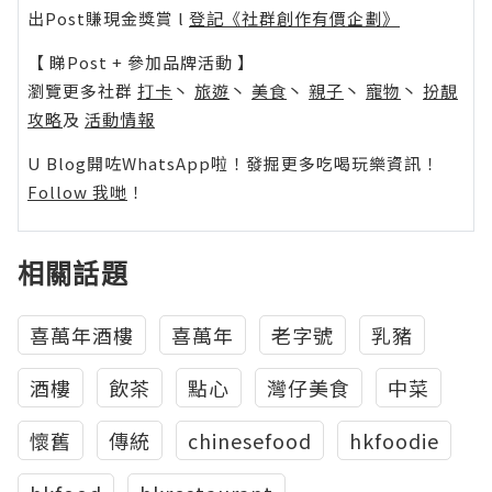
出Post賺現金獎賞 l
登記《社群創作有價企劃》
【 睇Post + 參加品牌活動 】
瀏覽更多社群
打卡
丶
旅遊
丶
美食
丶
親子
丶
寵物
丶
扮靚
攻略
及
活動情報
U Blog開咗WhatsApp啦！發掘更多吃喝玩樂資訊！
Follow 我哋
！
相關話題
喜萬年酒樓
喜萬年
老字號
乳豬
酒樓
飲茶
點心
灣仔美食
中菜
懷舊
傳統
chinesefood
hkfoodie