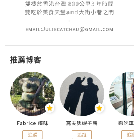
雙棲於香港台灣 𝟠𝟘𝟘公里𝟛 年時間

雙吃於美食天堂𝕒𝕟𝕕大街小巷之間

-

ᴇᴍᴀɪʟ:Jᴜʟɪᴇᴄᴀᴛᴄʜᴀᴜ@ɢᴍᴀɪʟ.ᴄᴏᴍ
推薦博客
Fabrice 嚐味
窩夫與蝦子餅
戀吃車
追蹤
追蹤
追蹤