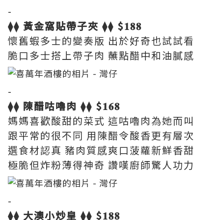
-
⧫⧫ 黃金窩貼帶子夾 ⧫⧫ $𝟏𝟖𝟖
懷舊蝦多士的變奏版 出於好奇也試試看
脆口多士搭上帶子肉 蘸點醋中和油膩感
-
⧫⧫ 陳醋咕嚕肉 ⧫⧫ $𝟏𝟔𝟖
媽媽喜歡酸甜的菜式 這咕嚕肉為她而叫
跟平常的很不同 用陳醋令酸香更有層次
選食材認真 豬肉質感爽口菠蘿新鮮香甜
極脆但炸粉薄得神奇 讚嘆廚師驚人功力
-
⧫⧫ 大澳小炒皇 ⧫⧫ $𝟏𝟖𝟖