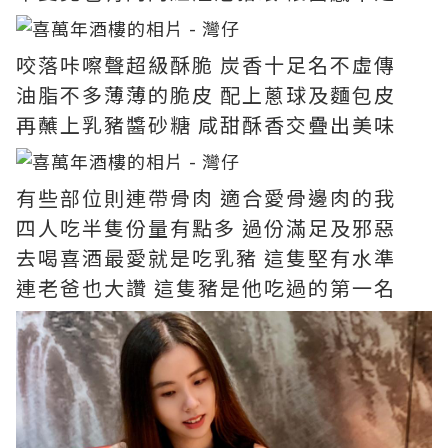
咬落咔嚓聲超級酥脆 炭香十足名不虛傳
油脂不多薄薄的脆皮 配上蔥球及麵包皮
再蘸上乳豬醬砂糖 咸甜酥香交疊出美味
有些部位則連帶骨肉 適合愛骨邊肉的我
四人吃半隻份量有點多 過份滿足及邪惡
去喝喜酒最愛就是吃乳豬 這隻堅有水準
連老爸也大讚 這隻豬是他吃過的第一名