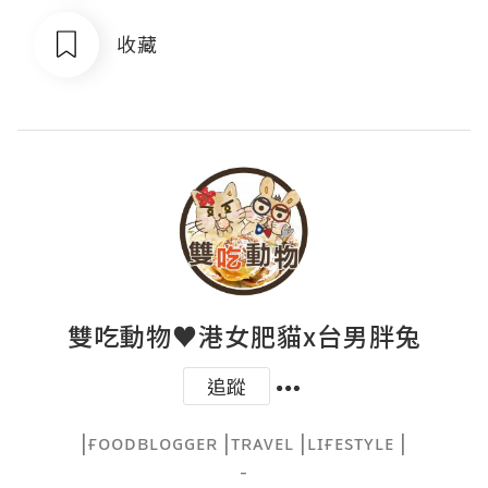
收藏
雙吃動物♥港女肥貓x台男胖兔
追蹤
|ғᴏᴏᴅʙʟᴏɢɢᴇʀ |ᴛʀᴀᴠᴇʟ |ʟɪғᴇsᴛʏʟᴇ |

-
