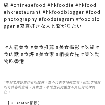
統
#chinesefood
#hkfoodie
#hkfood
#hkrestaurant
#hkfoodblogger
#food
photography
#foodstagram
#foodblo
gger
#寫真好きな人と繋がりたい
#人氣美食
#美食推薦
#美食攝影
#吃貨
#
食肉獸
#食評
#美食家
#相機食先
#雙吃動
物吃香港
*本站之內容由作者所提供，並不代表本站的立場。因此本站對
所有博客的立場、真實性、準確性及完整性不負任何法律責
任。
【 U Creator 招募 】