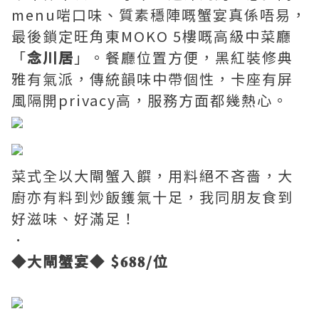
menu啱口味、質素穩陣嘅蟹宴真係唔易，
最後鎖定旺角東MOKO 5樓嘅高級中菜廳
「
念川居
」。餐廳位置方便，黑紅裝修典
雅有氣派，傳統韻味中帶個性，卡座有屏
風隔開privacy高，服務方面都幾熱心。
菜式全以大閘蟹入饌，用料絕不吝嗇，大
廚亦有料到炒飯鑊氣十足，我同朋友食到
好滋味、好滿足！
．
◆大閘蟹宴◆ $𝟔𝟖𝟖/位