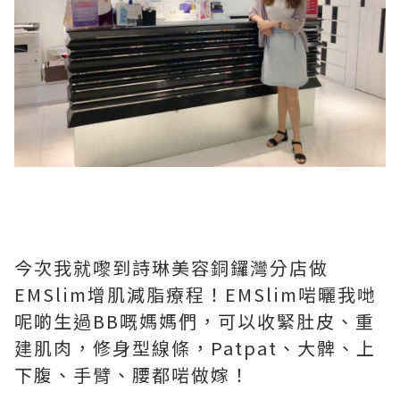
今次我就嚟到詩琳美容銅鑼灣分店做
EMSlim增肌減脂療程！EMSlim啱曬我哋
呢啲生過BB嘅媽媽們，可以收緊肚皮、重
建肌肉，修身型線條，Patpat、大髀、上
下腹、手臂、腰都啱做嫁！