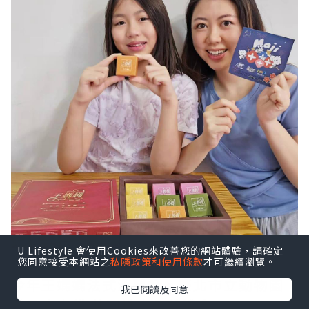
U Lifestyle 會使用Cookies來改善您的網站體驗，請確定
您同意接受本網站之
私隱政策和使用條款
才可繼續瀏覽。
今年王媽媽法式溫馨酥、臺北市立動物園
我已閱讀及同意
以及麻吉貓 共同推出公益禮盒