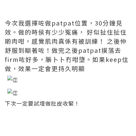
今次我選擇咗做patpat位置，30分鐘見
效。做的時侯有少少冤痛， 好似扯住扯住
啲肉咁，感覺肌肉真係有被訓練！ 之後仲
舒服到瞓著咗！做完之後patpat摸落去
firm咗好多，脹卜卜冇咁墮。如果keep住
做，效果一定會更持久明顯
下次一定要試埋做肚皮收緊！