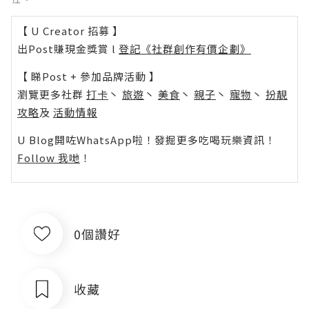
【 U Creator 招募 】
出Post賺現金獎賞 l
登記《社群創作有價企劃》
【 睇Post + 參加品牌活動 】
瀏覽更多社群
打卡
丶
旅遊
丶
美食
丶
親子
丶
寵物
丶
扮靚
攻略
及
活動情報
U Blog開咗WhatsApp啦！發掘更多吃喝玩樂資訊！
Follow 我哋
！
0個讚好
收藏