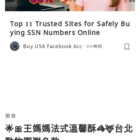
Top 11 Trusted Sites for Safely Bu
ying SSN Numbers Online
Buy USA Facebook Acc
3小時前
美食
🌟🎀王媽媽法式溫馨酥🦓🦌台北