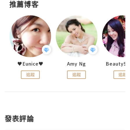
推薦博客
h 夏沫
♥Eunice♥
Amy Ng
追蹤
追蹤
追蹤
發表評論