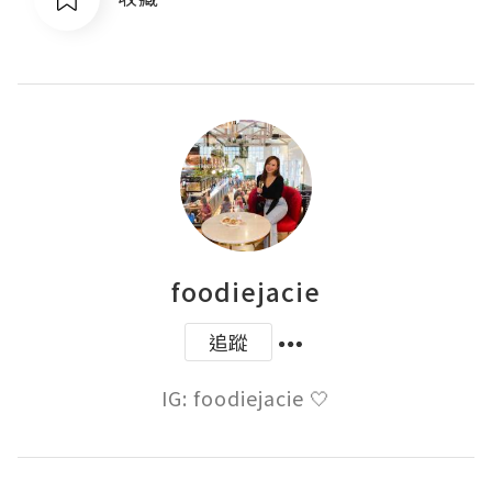
foodiejacie
追蹤
IG: foodiejacie 🤍