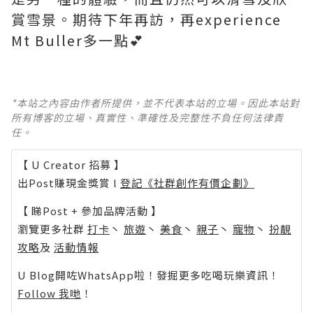
賞雪景。期待下年再訪，再experience
Mt Buller多一點💕
*本站之內容由作者所提供，並不代表本站的立場。因此本站對
所有博客的立場、真實性、準確性及完整性不負任何法律責
任。
【 U Creator 招募 】
出Post賺現金獎賞 l
登記《社群創作有價企劃》
【 睇Post + 參加品牌活動 】
瀏覽更多社群
打卡
丶
旅遊
丶
美食
丶
親子
丶
寵物
丶
扮靚
攻略
及
活動情報
U Blog開咗WhatsApp啦！發掘更多吃喝玩樂資訊！
Follow 我哋
！