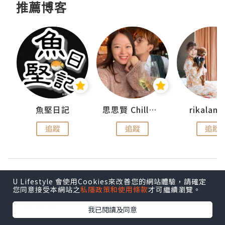
推薦博客
urnal
魚堅日記
思思賢 ChillMyBabe
rikala
追蹤
追蹤
追蹤
U Lifestyle 會使用Cookies來改善您的網站體驗，請確定
您同意接受本網站之
私隱政策和使用條款
才可繼續瀏覽。
發表評論
我已閱讀及同意