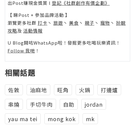
出Post賺現金獎賞 l
登記《社群創作有價企劃》
【 睇Post + 參加品牌活動 】
瀏覽更多社群
打卡
丶
旅遊
丶
美食
丶
親子
丶
寵物
丶
扮靚
攻略
及
活動情報
U Blog開咗WhatsApp啦！發掘更多吃喝玩樂資訊！
Follow 我哋
！
相關話題
佐敦
油麻地
旺角
火鍋
打邊爐
串燒
手切牛肉
自助
jordan
yau ma tei
mong kok
mk