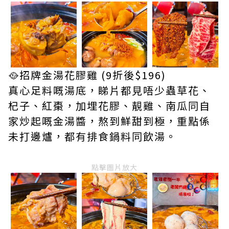
🥘招牌金湯花膠雞 (9折後$196)
真心足料嘅湯底，睇片都見唔少蟲草花、
杞子、紅棗，加埋花膠、靚雞、南瓜同自
家炒起嘅金湯醬，熬到鮮甜到極，重點係
未打邊爐，都有排食鍋料同飲湯。
點擊圖片放大