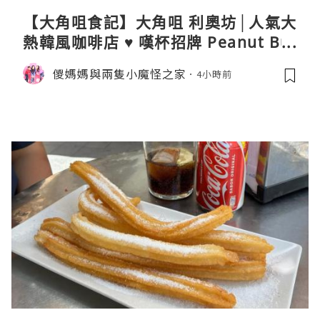
【大角咀食記】大角咀 利奧坊│人氣大
熱韓風咖啡店 ♥ 嘆杯招牌 Peanut But
ter Cream Latte ♥ Cozy Cream Cor
儍媽媽與兩隻小魔怪之家
4小時前
ner