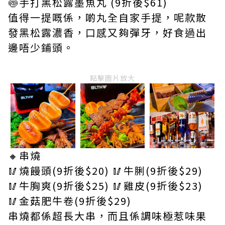
🍥手打黑松露墨魚丸 (9折後$61)
值得一提嘅係，啲丸全自家手提，呢款散
發黑松露濃香，口感又夠彈牙，好食過出
邊唔少鋪頭。
點擊圖片放大
🔸串燒
🥢燒饅頭(9折後$20) 🥢牛脷(9折後$29)
🥢牛胸爽(9折後$25) 🥢雞皮(9折後$23)
🥢金菇肥牛卷(9折後$29)
串燒都係超長大串，而且係調味極惹味果