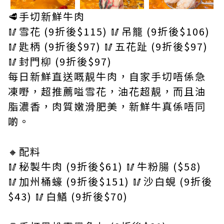
🥩手切新鮮牛肉
🥢雪花 (9折後$115) 🥢吊籠 (9折後$106)
🥢匙柄 (9折後$97) 🥢五花趾 (9折後$97)
🥢封門柳 (9折後$97)
每日新鮮直送嘅靚牛肉，自家手切唔係急
凍嘢，超推薦嗌雪花，油花超靚，而且油
脂濃香，肉質嫩滑肥美，新鮮牛真係唔同
啲。
🔸配料
🥢秘製牛肉 (9折後$61) 🥢牛粉腸 ($58)
🥢加州桶蠔 (9折後$151) 🥢沙白蜆 (9折後
$43) 🥢白鱔 (9折後$70)