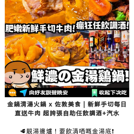
金鍋清湯火鍋 x 佐敦美食 | 新鮮手切每日
直送牛肉 超誇張自助任飲調酒+汽水
🥩靚湯邊爐！要飲清哂嘅金湯底❗️