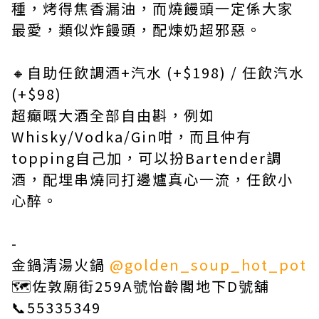
種，烤得焦香漏油，而燒饅頭一定係大家
最愛，類似炸饅頭，配煉奶超邪惡。
🔸自助任飲調酒+汽水 (+$198) / 任飲汽水
(+$98)
超癲嘅大酒全部自由斟，例如
Whisky/Vodka/Gin咁，而且仲有
topping自己加，可以扮Bartender調
酒，配埋串燒同打邊爐真心一流，任飲小
心醉。
-
金鍋清湯火鍋
@golden_soup_hot_pot
🗺️佐敦廟街259A號怡齡閣地下D號舖
📞55335349