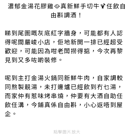
濃郁金湯花膠雞🥘真新鮮手切牛🍹任飲自
由斟調酒！
睇到尾圖嘅灰底紅字牆身，可能都有人認
得呢間嚴峻小店，佢地新開一排已經超受
歡迎，可能因為咁老闆撈得掂，今次再黎
見到又多咗啲裝修。
呢到主打金湯火鍋同新鮮牛肉，自家調較
同熬製靚湯，未打邊爐已經飲到冇乜湯，
而家仲有惹味烤串燒，仲要有大酒自助任
飲任溝，今鋪真係自由斟，小心返唔到屋
企。
點擊圖片放大