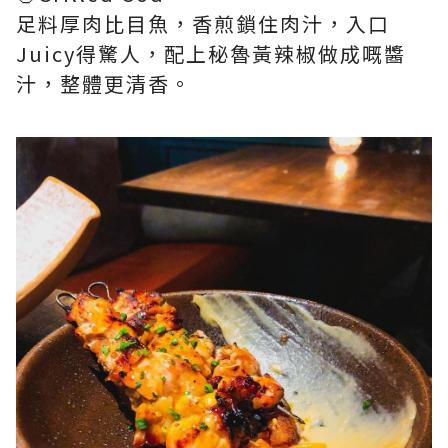
足料厚肉比目魚，香煎鎖住肉汁，入口
Juicy得驚人，配上秘魯黃辣椒做成嘅醬
汁，整體更清香。