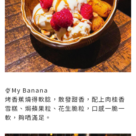
🍨My Banana
烤香蕉燒得軟腍，散發甜香，配上肉桂香
雪糕、焗蘋果粒、花生脆粒，口感一脆一
軟，夠哂滿足。