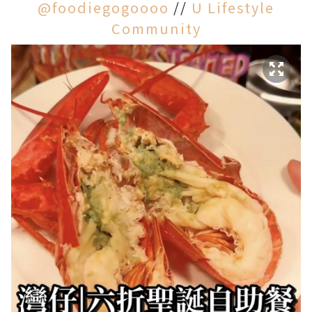
@foodiegogoooo
//
U Lifestyle
Community