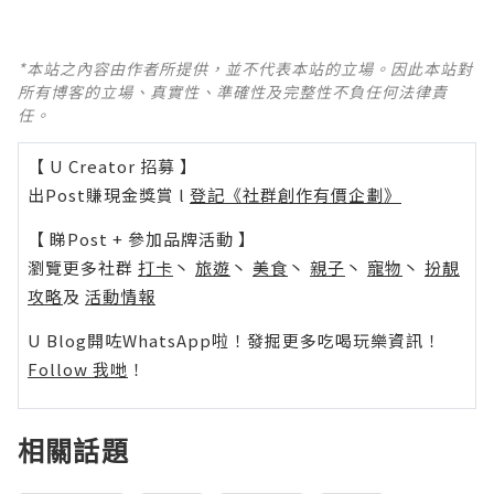
*本站之內容由作者所提供，並不代表本站的立場。因此本站對
所有博客的立場、真實性、準確性及完整性不負任何法律責
任。
【 U Creator 招募 】
出Post賺現金獎賞 l
登記《社群創作有價企劃》
【 睇Post + 參加品牌活動 】
瀏覽更多社群
打卡
丶
旅遊
丶
美食
丶
親子
丶
寵物
丶
扮靚
攻略
及
活動情報
U Blog開咗WhatsApp啦！發掘更多吃喝玩樂資訊！
Follow 我哋
！
相關話題