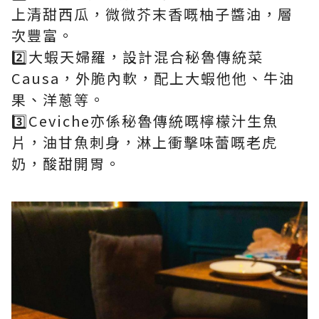
上清甜西瓜，微微芥末香嘅柚子醬油，層
次豐富。
2️⃣大蝦天婦羅，設計混合秘魯傳統菜
Causa，外脆內軟，配上大蝦他他、牛油
果、洋蔥等。
3️⃣Ceviche亦係秘魯傳統嘅檸檬汁生魚
片，油甘魚刺身，淋上衝擊味蕾嘅老虎
奶，酸甜開胃。