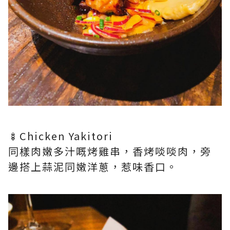
🍢Chicken Yakitori
同樣肉嫩多汁嘅烤雞串，香烤啖啖肉，旁
邊搭上蒜泥同嫩洋蔥，惹味香口。