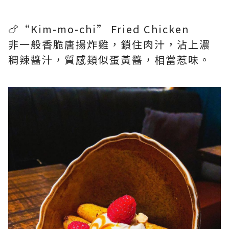
🍗“Kim-mo-chi” Fried Chicken
非一般香脆唐揚炸雞，鎖住肉汁，沾上濃
稠辣醬汁，質感類似蛋黃醬，相當惹味。