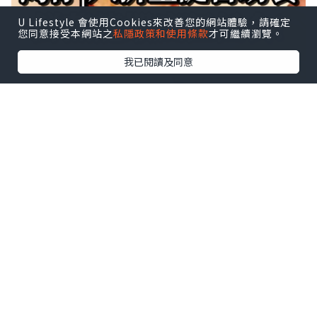
U Lifestyle 會使用Cookies來改善您的網站體驗，請確定
您同意接受本網站之
私隱政策和使用條款
才可繼續瀏覽。
我已閱讀及同意
港島五星級酒店快閃聖誕自助餐六折! 性價
比極高! 鮮蒸龍蝦、魚子醬、聖誕火雞
🦞按此睇邊到有六折自助餐咁抵⬇️
早排同朋友討論，聖誕節邊到最有氣氛，
答案一定係北歐。而今次呢間酒店，聖誕
正正係搞北歐主題，自助餐做到最平六
折，抵到痴線。要講返句唔係北歐去唔
起，只係buffet更有性價比。