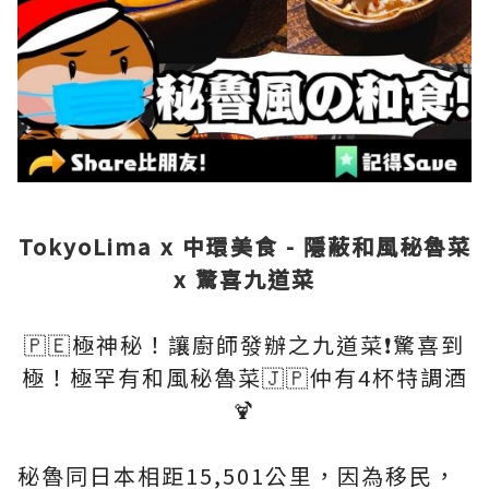
TokyoLima x 中環美食 - 隱蔽和風秘魯菜
x 驚喜九道菜
🇵🇪極神秘！讓廚師發辦之九道菜❗️驚喜到
極！極罕有和風秘魯菜🇯🇵仲有4杯特調酒
🍹
秘魯同日本相距15,501公里，因為移民，