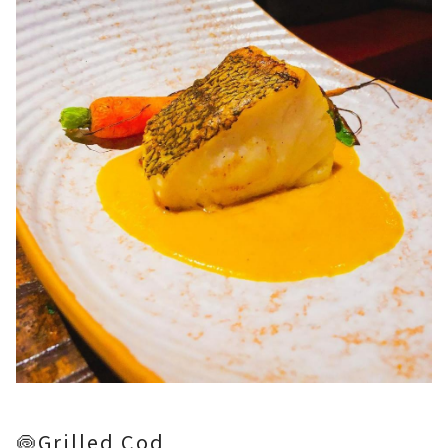
🍥Grilled Cod