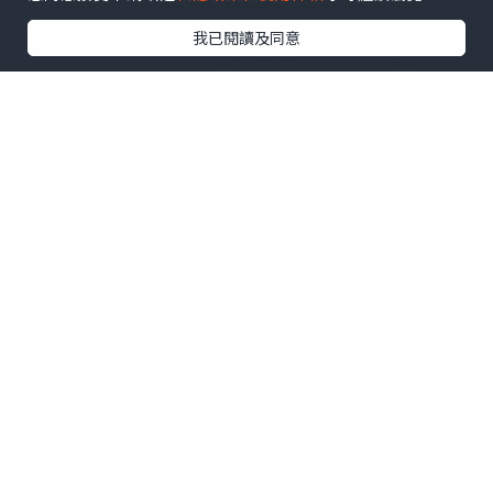
我已閱讀及同意
港島五星級酒店快閃聖誕自助餐六折! 性價
比極高! 鮮蒸龍蝦、魚子醬、聖誕火雞
🦞按此睇邊到有六折自助餐咁抵⬇️
早排同朋友討論，聖誕節邊到最有氣氛，
答案一定係北歐。而今次呢間酒店，聖誕
正正係搞北歐主題，自助餐做到最平六
折，抵到痴線。要講返句唔係北歐去唔
起，只係buffet更有性價比。
呢間自助餐一向高質，平時其他餐廳sell冰