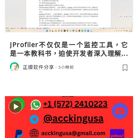
JProfiler不仅仅是一个监控工具，它
是一本教科书，迫使开发者深入理解JV
M的内存模型、垃圾回收机制和并发原
正版软件分享
5小時前
理。通过直观的可视化数据，它将抽象
的性能问题具象化为代码行号。对于一
名追求卓越的Java