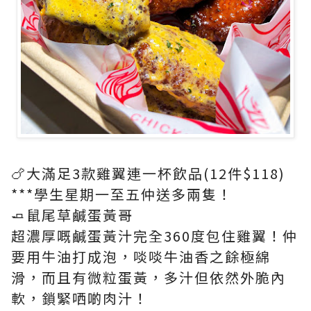
🍗大滿足3款雞翼連一杯飲品(12件$118)
***學生星期一至五仲送多兩隻！
🧈鼠尾草鹹蛋黃哥
超濃厚嘅鹹蛋黃汁完全360度包住雞翼！仲
要用牛油打成泡，啖啖牛油香之餘極綿
滑，而且有微粒蛋黃，多汁但依然外脆內
軟，鎖緊哂啲肉汁！