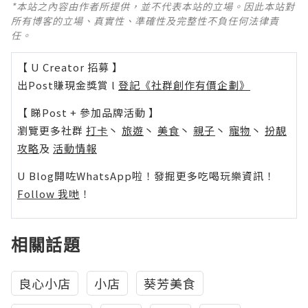
*本站之內容由作者所提供，並不代表本站的立場。因此本站對
所有博客的立場、真實性、準確性及完整性不負任何法律責
任。
【 U Creator 招募 】
出Post賺現金獎賞 l
登記《社群創作有價企劃》
【 睇Post + 參加品牌活動 】
瀏覽更多社群
打卡
丶
旅遊
丶
美食
丶
親子
丶
寵物
丶
扮靚
攻略
及
活動情報
U Blog開咗WhatsApp啦！發掘更多吃喝玩樂資訊！
Follow 我哋
！
相關話題
良心小店
小店
葵芳美食