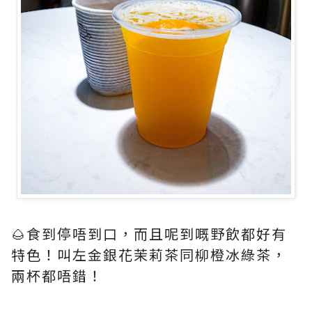
🌰食到停唔到口，而且呢到嘅野飲都好有
特色！叫左金銀花茉莉茶同柳橙冰綠茶，
兩杯都唔錯！