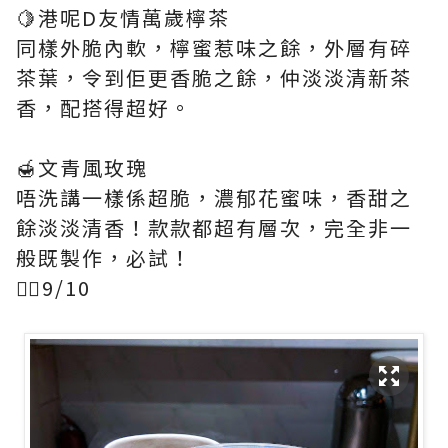
🍋港呢D友情萬歲檸茶
同樣外脆內軟，檸蜜惹味之餘，外層有碎
茶葉，令到佢更香脆之餘，仲淡淡清新茶
香，配搭得超好。
🍯文青風玫瑰
唔洗講一樣係超脆，濃郁花蜜味，香甜之
餘淡淡清香！款款都超有層次，完全非一
般既製作，必試！
👍🏻9/10