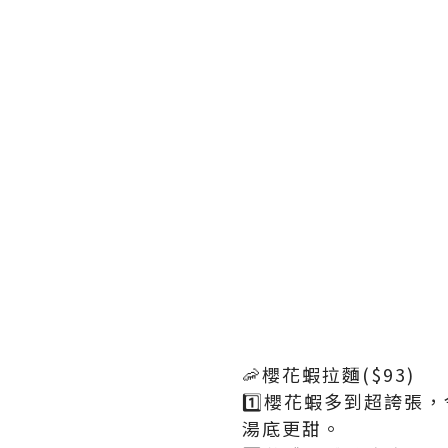
🦐櫻花蝦拉麵($93)
1️⃣櫻花蝦多到超誇
湯底更甜。