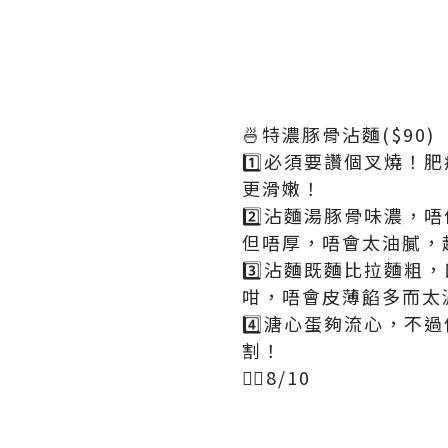
🍜特濃豚骨沾麵($90)
1️⃣必須要讚個叉燒
更滑嫩！
2️⃣沾麵湯豚骨味濃
但唔厚，唔會太油膩，
3️⃣沾麵既麵比拉麵
咁，唔會皮薄餡多而太
4️⃣溏心蛋夠流心，
割！
👍🏻8/10