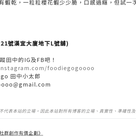
麵都有蝦乾，一粒粒櫻花蝦少少脆，口感過癮，但試一
-21號漢宜大廈地下L號舖)
蹤田中的IG及FB吧！
/instagram.com/foodiegogoooo
gogo 田中小太郎
oooo@gmail.com
並不代表本站的立場。因此本站對所有博客的立場、真實性、準確性
社群創作有價企劃》