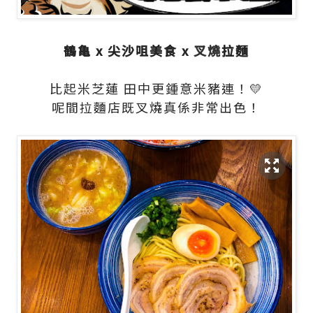
鶴亀 x 尖沙咀美食 x
叉燒
拉麵
比起米芝蓮 田中更鍾意米豬連！💛
呢間拉麵店既叉燒真係非常出色！