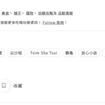
】
丶
美食
丶
親子
丶
寵物
丶
扮靚攻略
及
活動情報
p啦！發掘更多吃喝玩樂資訊！
Follow 我哋
！
理
尖沙咀
Tsim Sha Tsui
鶴亀
良心小店
收藏