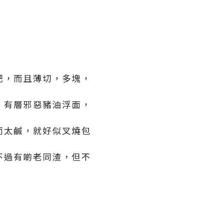
肥，而且薄切，多塊，
，有層邪惡豬油浮面，
而太鹹，就好似叉燒包
不過有啲老同渣，但不