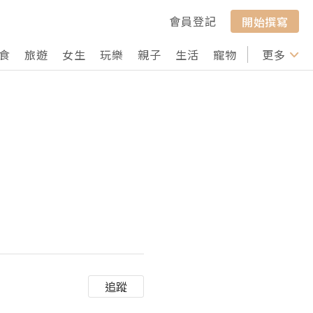
會員登記
開始撰寫
食
旅遊
女生
玩樂
親子
生活
寵物
行山
更多
打卡
追蹤