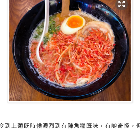
張，令到上麵既時候濃烈到有陣魚糧既味，有啲奇怪，