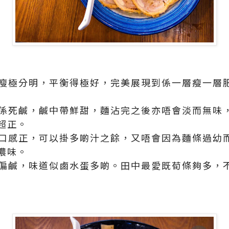
！肥瘦極分明，平衡得極好，完美展現到係一層瘦一層
，唔係死鹹，鹹中帶鮮甜，麵沾完之後亦唔會淡而無味
超正。
粗，口感正，可以掛多啲汁之餘，又唔會因為麵條過幼
濃味。
不過偏鹹，味道似鹵水蛋多啲。田中最愛既荀條夠多，