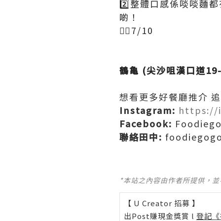
2️⃣整體口感係啖啖
啲！
👍🏻7/10
鶴亀 (尖沙咀漢口道19
想看更多好餐廳推介 追
Instagram:
https:/
Facebook:
Foodie
聯絡田中:
foodiegog
*本站之內容由作者所提供，
【 U Creator 招募 】
出Post賺現金獎賞 l
登記《