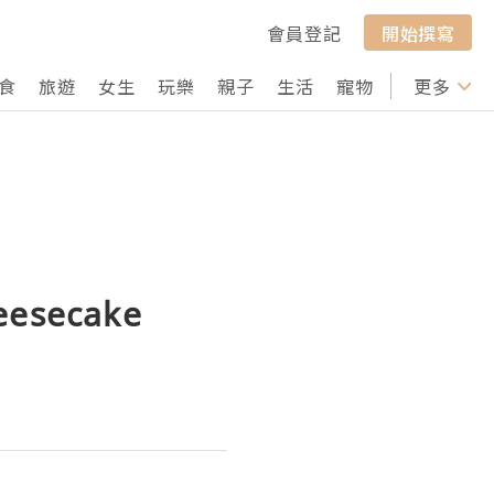
會員登記
開始撰寫
食
旅遊
女生
玩樂
親子
生活
寵物
行山
更多
打卡
secake