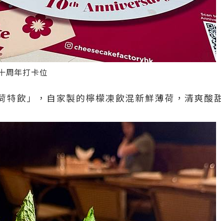
ory十周年打卡位
荷特飲」，自家製的檸檬凍飲混新鮮薄荷，清爽酸