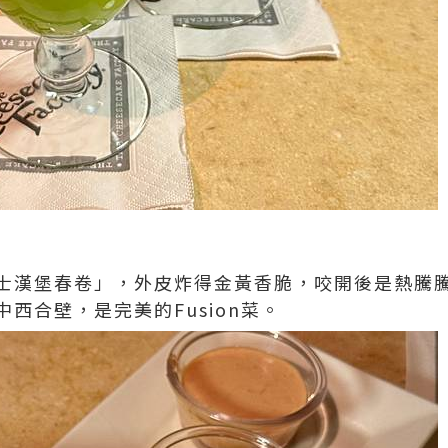
士漢堡春卷」，外皮炸得金黃香脆，咬開後是熱騰
西合壁，是完美的Fusion菜。