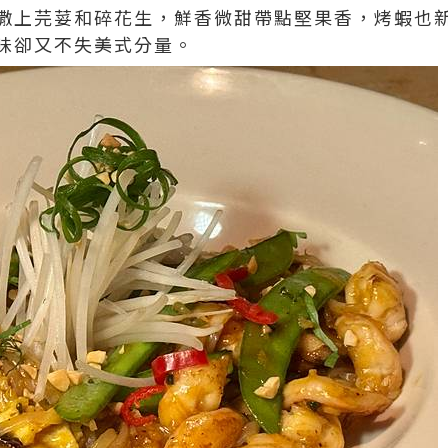
撒上芫荽和碎花生，鮮香微甜帶點堅果香，烤蝦也
味卻又不失美式分量。