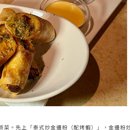
新菜。先上「泰式炒金邊粉（配烤蝦）」，金邊粉