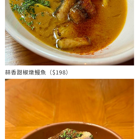
蒜香甜椒燉鰻魚（$198）