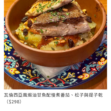
瓦倫西亞風焗油甘魚配慢煮番茄、松子與提子乾
（$298）