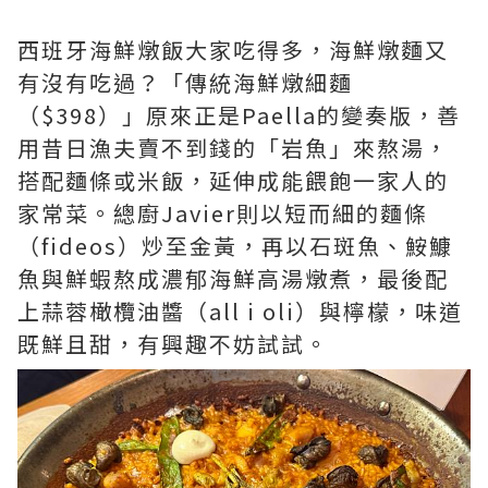
西班牙海鮮燉飯大家吃得多，海鮮燉麵又
有沒有吃過？「傳統海鮮燉細麵
（$398）」原來正是Paella的變奏版，善
用昔日漁夫賣不到錢的「岩魚」來熬湯，
搭配麵條或米飯，延伸成能餵飽一家人的
家常菜。總廚Javier則以短而細的麵條
（fideos）炒至金黃，再以石斑魚、鮟鱇
魚與鮮蝦熬成濃郁海鮮高湯燉煮，最後配
上蒜蓉橄欖油醬（all i oli）與檸檬，味道
既鮮且甜，有興趣不妨試試。