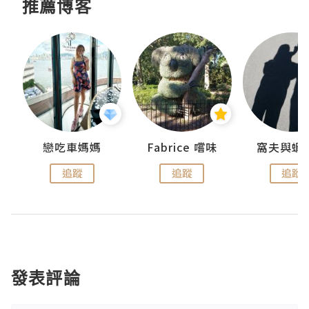
推薦博客
戀吃車媽媽
Fabrice 嚐味
窩夫與蝦
追蹤
追蹤
追蹤
發表評論