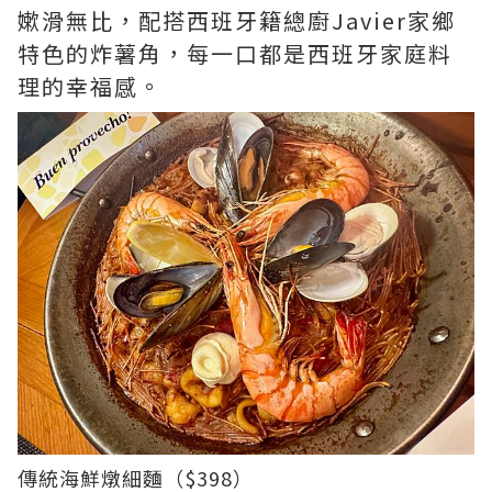
嫰滑無比，配搭西班牙籍總廚Javier家鄉
特色的炸薯角，每一口都是西班牙家庭料
理的幸福感。
傳統海鮮燉細麵（$398）