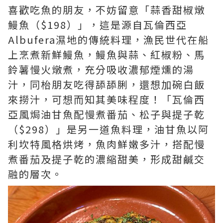
喜歡吃魚的朋友，不妨留意「蒜香甜椒燉
鰻魚（$198）」，這是源自瓦倫西亞
Albufera濕地的傳統料理，漁民世代在船
上烹煮新鮮鰻魚，鰻魚與蒜、紅椒粉、馬
鈴薯慢火燉煮，充分吸收濃郁煙燻的湯
汁，同枱朋友吃得舔舔脷，還想加碗白飯
來撈汁，可想而知其美味程度！「瓦倫西
亞風焗油甘魚配慢煮番茄、松子與提子乾
（$298）」是另一道魚料理，油甘魚以阿
利坎特風格烘烤，魚肉鮮嫩多汁，搭配慢
煮番茄及提子乾的濃縮甜美，形成甜鹹交
融的層次。