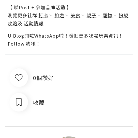
【 睇Post + 參加品牌活動 】
瀏覽更多社群
打卡
丶
旅遊
丶
美食
丶
親子
丶
寵物
丶
扮靚
攻略
及
活動情報
U Blog開咗WhatsApp啦！發掘更多吃喝玩樂資訊！
Follow 我哋
！
0個讚好
收藏