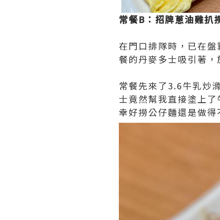
常餐B：招牌蔥油雞扒撈
在門口排隊時，已在盤
餐的丹麥多士吸引著，
常餐先來了3.6牛乳
士竟然幫我直接塗上了
幸好撈公仔麵還是做得