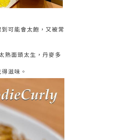
慮到可能會太飽，又被常
下太熟面頭太生，丹麥多
。
吃得滋味。