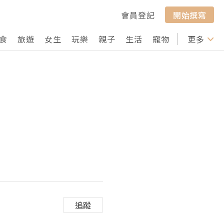
會員登記
開始撰寫
食
旅遊
女生
玩樂
親子
生活
寵物
行山
更多
打卡
追蹤