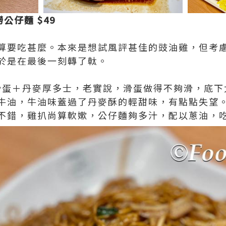
公仔麵 $49
算要吃甚麼。本來是想試風評甚佳的豉油雞，但考
於是在最後一刻轉了軚。
炒滑蛋＋丹麥厚多士，老實說，滑蛋做得不夠滑，底
牛油，牛油味蓋過了丹麥酥的輕甜味，有點點失望
不錯，雞扒尚算軟嫰，公仔麵夠多汁，配以蔥油，