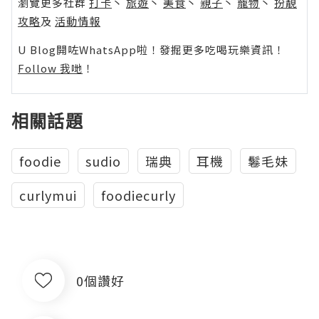
瀏覽更多社群
打卡
丶
旅遊
丶
美食
丶
親子
丶
寵物
丶
扮靚
攻略
及
活動情報
U Blog開咗WhatsApp啦！發掘更多吃喝玩樂資訊！
Follow 我哋
！
相關話題
foodie
sudio
瑞典
耳機
鬈毛妹
curlymui
foodiecurly
0個讚好