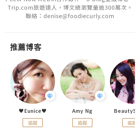
Trip.com旅遊達人，博文總瀏覽量逾300萬次。
聯絡：denise@foodiecurly.com
推薦博客
h 夏沫
♥Eunice♥
Amy Ng
追蹤
追蹤
追蹤