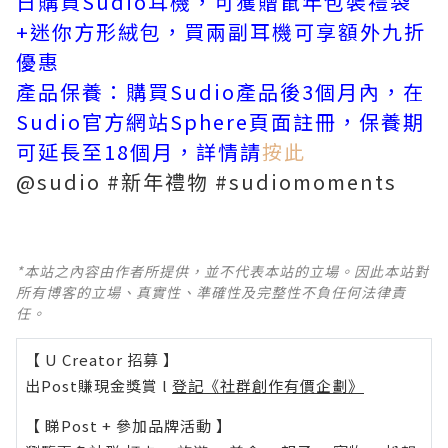
日購買Sudio耳機，可獲贈鼠年包裝禮袋
+迷你方形絨包，買兩副耳機可享額外九折
優惠
產品保養：購買Sudio產品後3個月內，在
Sudio官方網站Sphere頁面註冊，保養期
可延長至18個月，詳情請
按此
@sudio #新年禮物 #sudiomoments
*本站之內容由作者所提供，並不代表本站的立場。因此本站對
所有博客的立場、真實性、準確性及完整性不負任何法律責
任。
【 U Creator 招募 】
出Post賺現金獎賞 l
登記《社群創作有價企劃》
【 睇Post + 參加品牌活動 】