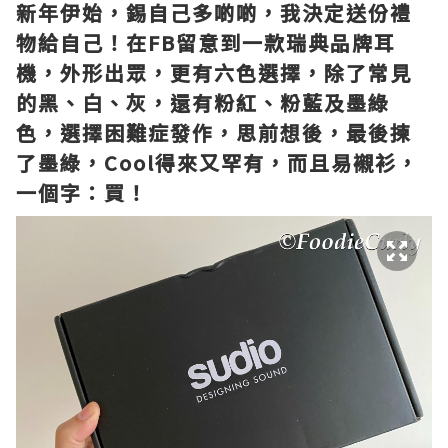
新年伊始，錫自己多啲啲，我決定送份禮
物給自己！在FB留意到一款瑞典品牌耳
機，外形出眾，更有六色選擇，除了常見
的黑、白、灰，還有粉紅、粉藍及墨綠
色，選擇困難症發作，思前想後，最後揀
了墨綠，Cool得來又罕有，而且易襯衫，
一個字：買！