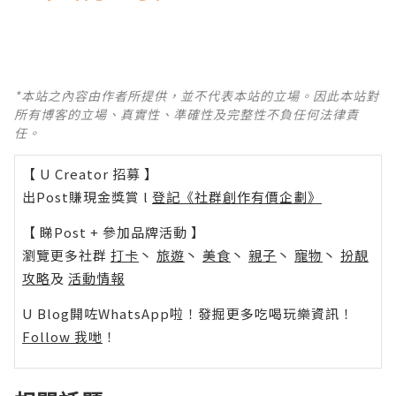
*本站之內容由作者所提供，並不代表本站的立場。因此本站對
所有博客的立場、真實性、準確性及完整性不負任何法律責
任。
【 U Creator 招募 】
出Post賺現金獎賞 l
登記《社群創作有價企劃》
【 睇Post + 參加品牌活動 】
瀏覽更多社群
打卡
丶
旅遊
丶
美食
丶
親子
丶
寵物
丶
扮靚
攻略
及
活動情報
U Blog開咗WhatsApp啦！發掘更多吃喝玩樂資訊！
Follow 我哋
！