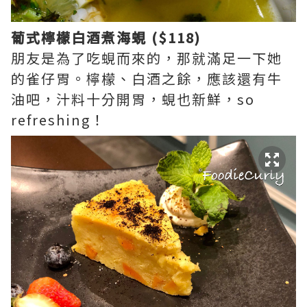
葡式檸檬白酒煮海蜆 ($118)
朋友是為了吃蜆而來的，那就滿足一下她
的雀仔胃。檸檬、白酒之餘，應該還有牛
油吧，汁料十分開胃，蜆也新鮮，so
refreshing！