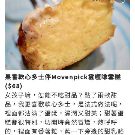
果香軟心多士伴Movenpick雲喱嗱雪糕
($68)
女孩子嘛，怎能不吃甜品？點了兩款甜
品，我更喜歡軟心多士，是法式做法呢，
裡面都沾滿了蛋漿，濕潤又甜美；甜薯蛋
糕都很特別，切開時竟然冒煙，熱呼呼
的，裡面有番薯粒，蘸一下旁邊的甜乳酪