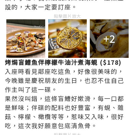
設的，大家一定要訂座。
點擊圖片放大
+2
烤焗盲鰽魚伴檸檬牛油汁煮海蜆 ($178)
入座時看見鄰座吃這魚，好像很美味的，
今晚雖是慶祝朋友的生日，也忍不住自己
作主叫了這一碟。
果然沒叫錯，這條盲鰽好嫰滑，每一口都
是鮮味；伴碟的配料也好豐富，有蜆、雜
菇、檸檬、橄欖等等，惹味又入味，很好
吃，這次我好願意包底清魚骨。
點擊圖片放大