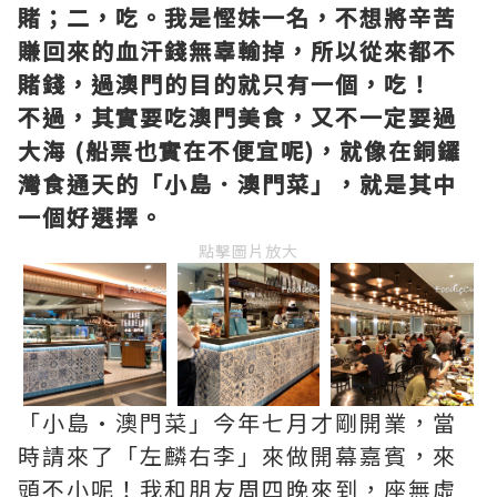
賭；二，吃。我是慳妹一名，不想將辛苦
賺回來的血汗錢無辜輸掉，所以從來都不
賭錢，過澳門的目的就只有一個，吃！
不過，其實要吃澳門美食，又不一定要過
大海 (船票也實在不便宜呢)，就像在銅鑼
灣食通天的「小島．澳門菜」，就是其中
一個好選擇。
點擊圖片放大
「小島•澳門菜」今年七月才剛開業，當
時請來了「左麟右李」來做開幕嘉賓，來
頭不小呢！我和朋友周四晚來到，座無虛