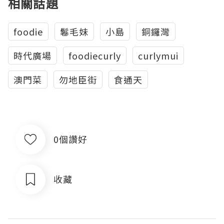
相關話題
foodie
鬈毛妹
小島
銅鑼灣
時代廣場
foodiecurly
curlymui
澳門菜
勿地臣街
食通天
0個讚好
收藏