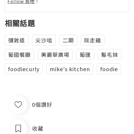
Follow 我哋
！
相關話題
彌敦道
尖沙咀
二期
咪走雞
葡國餐廳
美麗華廣場
葡匯
鬈毛妹
foodiecurly
mike's kitchen
foodie
0個讚好
收藏