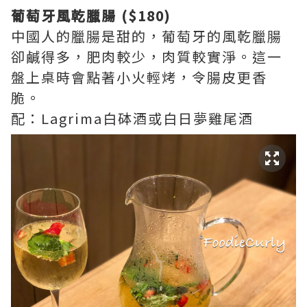
葡萄牙風乾臘腸 ($180)
中國人的臘腸是甜的，葡萄牙的風乾臘腸
卻鹹得多，肥肉較少，肉質較實淨。這一
盤上桌時會點著小火輕烤，令腸皮更香
脆。
配：Lagrima白砵酒或白日夢雞尾酒