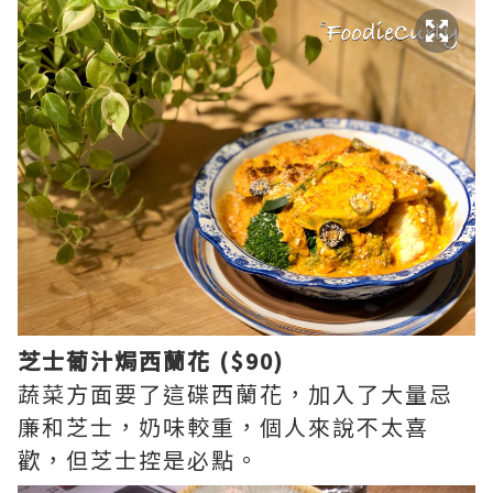
芝士葡汁焗西蘭花 ($90)
蔬菜方面要了這碟西蘭花，加入了大量忌
廉和芝士，奶味較重，個人來說不太喜
歡，但芝士控是必點。