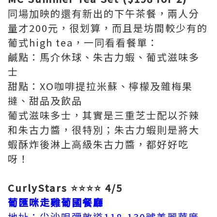
同場加映的還有新出的下午茶餐，兩人分
量才200元，很划算，而且是坊間較少有的
葡式high tea，一同看看餐單：
鹹點：馬介休球、朱古力蝦、葡式滋味多
士
甜點：XO咖啡提拉米蘇、檸檬及雜梅果
撻、甜品及飲品
葡式滋味多士，其實是三重芝士配以芥辣
和朱古力醬，很特別；朱古力蝦則是將大
蝦酥炸後淋上高級朱古力醬，都好好吃
呀！
CurlyStars ⭐⭐⭐⭐ 4/5
葡匯咪走雞葡國餐廳
地址：尖沙咀彌敦道118-130號美麗華廣