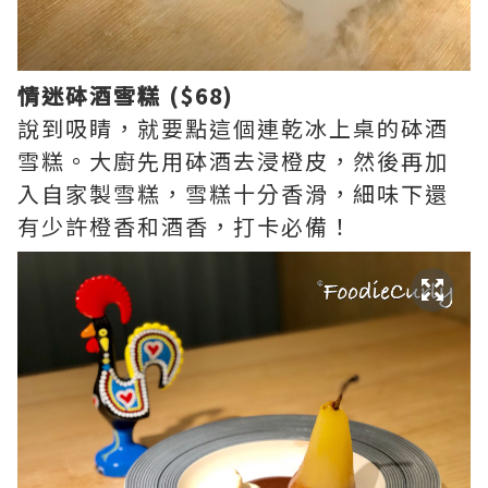
情迷砵酒雪糕 ($68)
說到吸睛，就要點這個連乾冰上桌的砵酒
雪糕。大廚先用砵酒去浸橙皮，然後再加
入自家製雪糕，雪糕十分香滑，細味下還
有少許橙香和酒香，打卡必備！