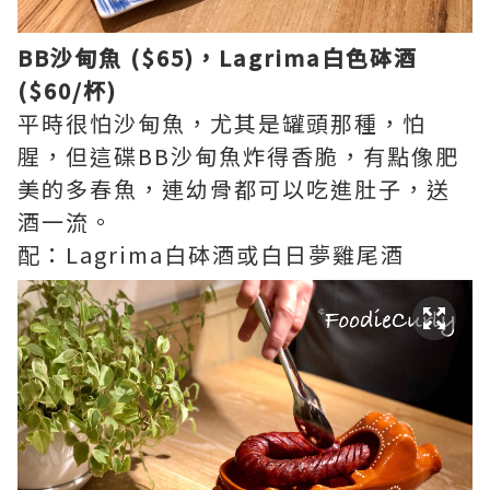
BB沙甸魚 ($65)，Lagrima白色砵酒
($60/杯)
平時很怕沙甸魚，尤其是罐頭那種，怕
腥，但這碟BB沙甸魚炸得香脆，有點像肥
美的多春魚，連幼骨都可以吃進肚子，送
酒一流。
配：Lagrima白砵酒或白日夢雞尾酒