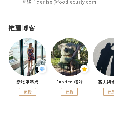
聯絡：denise@foodiecurly.com
推薦博客
戀吃車媽媽
Fabrice 嚐味
窩夫與蝦
追蹤
追蹤
追蹤