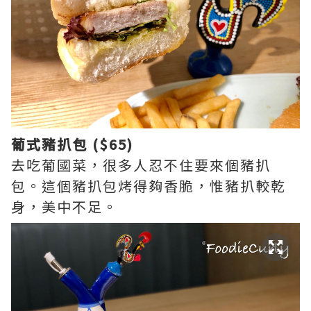
葡式豬扒包 ($65)
去吃葡國菜，很多人忍不住要來個豬扒
包。這個豬扒包烤得夠香脆，惟豬扒較乾
身，美中不足。