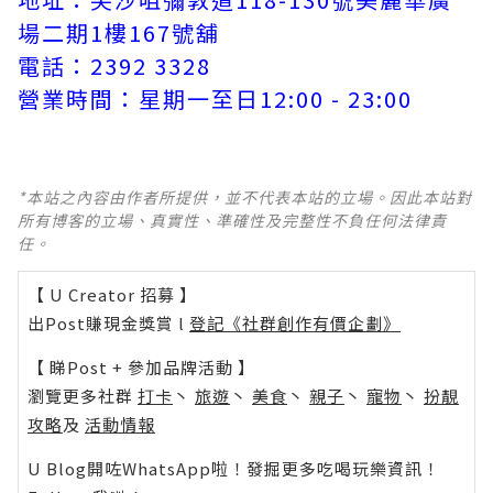
場二期1樓167號舖
電話：2392 3328
營業時間：星期一至日12:00 - 23:00
*本站之內容由作者所提供，並不代表本站的立場。因此本站對
所有博客的立場、真實性、準確性及完整性不負任何法律責
任。
【 U Creator 招募 】
出Post賺現金獎賞 l
登記《社群創作有價企劃》
【 睇Post + 參加品牌活動 】
瀏覽更多社群
打卡
丶
旅遊
丶
美食
丶
親子
丶
寵物
丶
扮靚
攻略
及
活動情報
U Blog開咗WhatsApp啦！發掘更多吃喝玩樂資訊！