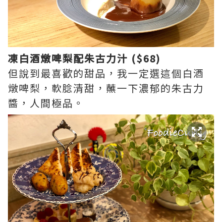
凍白酒燉啤梨配朱古力汁 ($68)
但說到最喜歡的甜品，我一定選這個白酒
燉啤梨，軟腍清甜，蘸一下濃郁的朱古力
醬，人間極品。