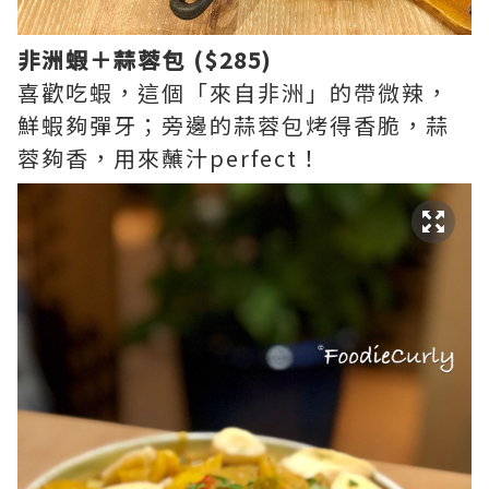
非洲蝦＋蒜蓉包 ($285)
喜歡吃蝦，這個「來自非洲」的帶微辣，
鮮蝦夠彈牙；旁邊的蒜蓉包烤得香脆，蒜
蓉夠香，用來蘸汁perfect！