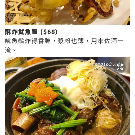
酥炸魷魚鬚 ($68)
魷魚鬚炸得香脆，漿粉也薄，用來佐酒一
流。