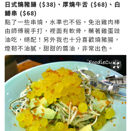
日式燒豬腸 ($38)、厚燒牛舌 ($68)、白
鱔串 ($68)
點了一些串燒，水準也不俗。免治雞肉棒
由師傅親手打，裡面有軟骨，蘸著雞蛋豉
油吃，絕配！另外我也十分喜歡燒豬腸，
煙靭不油膩，甜甜的醬油，非常出色。