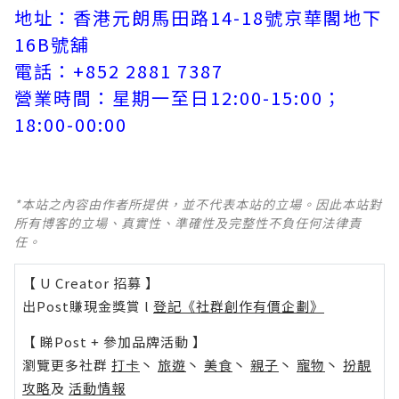
地址：香港元朗馬田路14-18號京華閣地下
16B號舖
電話：+852 2881 7387
營業時間：星期一至日12:00-15:00；
18:00-00:00
*本站之內容由作者所提供，並不代表本站的立場。因此本站對
所有博客的立場、真實性、準確性及完整性不負任何法律責
任。
【 U Creator 招募 】
出Post賺現金獎賞 l
登記《社群創作有價企劃》
【 睇Post + 參加品牌活動 】
瀏覽更多社群
打卡
丶
旅遊
丶
美食
丶
親子
丶
寵物
丶
扮靚
攻略
及
活動情報