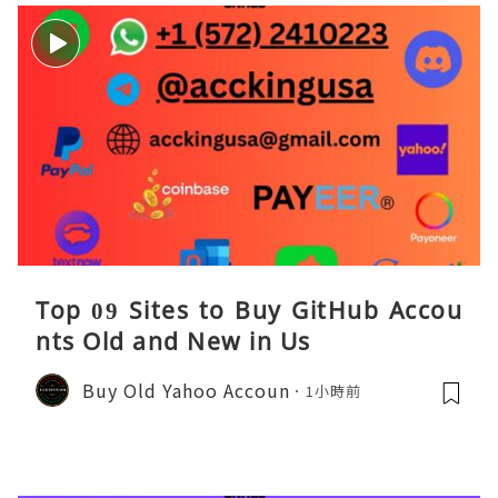
Top 09 Sites to Buy GitHub Accou
nts Old and New in Us
Buy Old Yahoo Accoun
1小時前