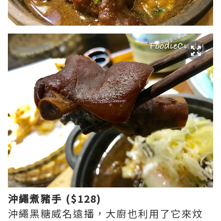
沖繩煮豬手 ($128)
沖繩黑糖威名遠播，大廚也利用了它來炆