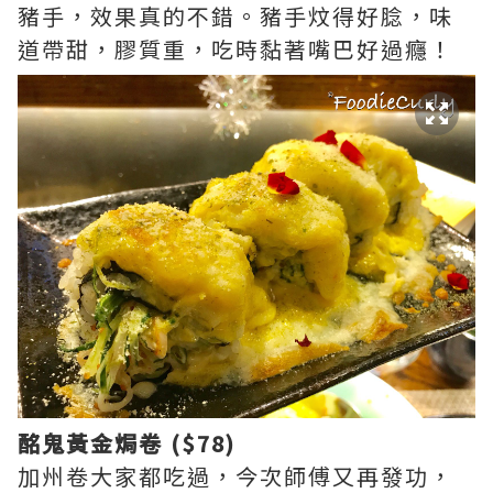
豬手，效果真的不錯。豬手炆得好腍，味
道帶甜，膠質重，吃時黏著嘴巴好過癮！
酩鬼黃金焗卷 ($78)
加州卷大家都吃過，今次師傅又再發功，