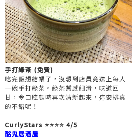
手打綠茶 (免費)
吃完飯想結帳了，沒想到店員竟送上每人
一碗手打綠茶。綠茶質感細滑，味道回
甘，令口腔頓時再次清新起來，這安排真
的不錯呢！
CurlyStars ⭐⭐⭐⭐ 4/5
酩鬼居酒屋