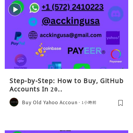
Step-by-Step: How to Buy, GitHub
Accounts In 20..
Buy Old Yahoo Accoun
1小時前