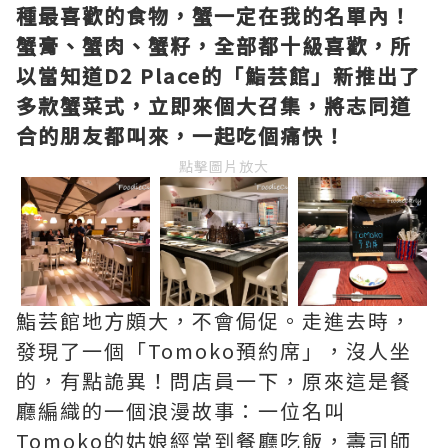
種最喜歡的食物，蟹一定在我的名單內！
蟹膏、蟹肉、蟹籽，全部都十級喜歡，所
以當知道D2 Place的「鮨芸館」新推出了
多款蟹菜式，立即來個大召集，將志同道
合的朋友都叫來，一起吃個痛快！
點擊圖片放大
鮨芸館地方頗大，不會侷促。走進去時，
發現了一個「Tomoko預約席」，沒人坐
的，有點詭異！問店員一下，原來這是餐
廳編織的一個浪漫故事：一位名叫
Tomoko的姑娘經常到餐廳吃飯，壽司師