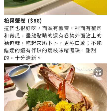
松葉蟹卷 ($88)
這個也很好吃，面頭有蟹膏，裡面有蟹肉
和青瓜，畫龍點睛的還有卷物外面沾上的
麵包糠，吃起來脆卜卜，更添口感；不能
錯過的還有伴碟的荔枝味啫喱珠，甜甜
的，十分清新。