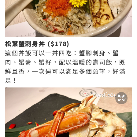
松葉蟹刺身丼 ($178)
這個丼飯可以一丼四吃：蟹腳刺身、蟹
肉、蟹膏、蟹籽，配以溫暖的壽司飯，既
鮮且香，一次過可以滿足多個願望，好滿
足！