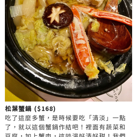
松葉蟹鍋 ($168)
吃了這麼多蟹，是時候要吃「清淡」一點
了，就以這個蟹鍋作結吧！裡面有蔬菜和
豆腐，加上蟹肉，這啖湯好清好甜！我們