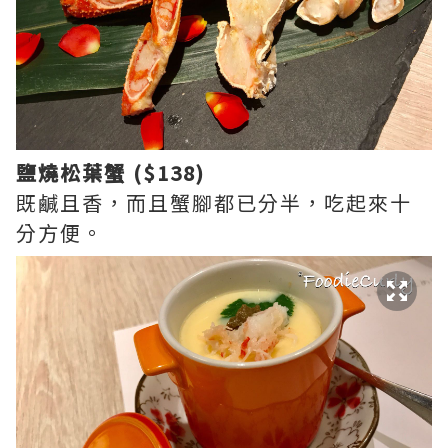
鹽燒松葉蟹 ($138)
既鹹且香，而且蟹腳都已分半，吃起來十
分方便。