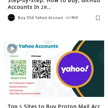
Step-by-Step: How to Buy, GitHub
Accounts In 20..
Buy Old Yahoo Accoun
8小時前
Top 5 Sites to Buy Proton Mail Acc