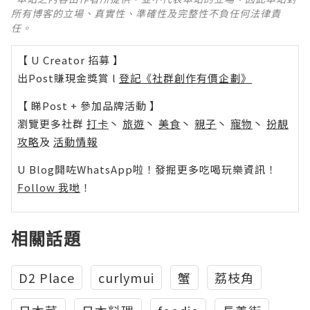
所有博客的立場、真實性、準確性及完整性不負任何法律責
任。
【 U Creator 招募 】
出Post賺現金獎賞 l
登記《社群創作有價企劃》
【 睇Post + 參加品牌活動 】
瀏覽更多社群
打卡
丶
旅遊
丶
美食
丶
親子
丶
寵物
丶
扮靚
攻略
及
活動情報
U Blog開咗WhatsApp啦！發掘更多吃喝玩樂資訊！
Follow 我哋
！
相關話題
D2 Place
curlymui
蟹
荔枝角