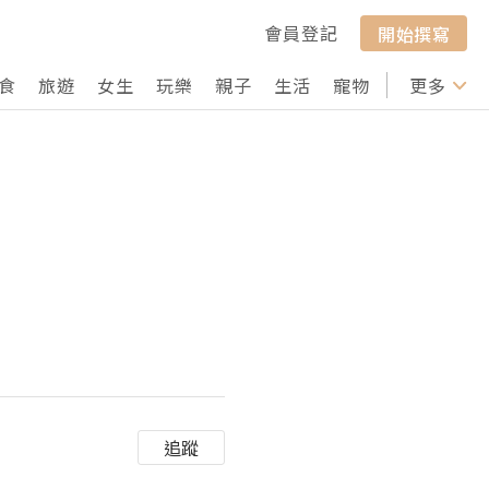
會員登記
開始撰寫
食
旅遊
女生
玩樂
親子
生活
寵物
行山
更多
打卡
追蹤