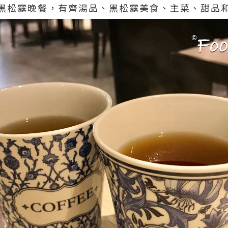
黑松露晚餐，有齊湯品、黑松露美食、主菜、甜品