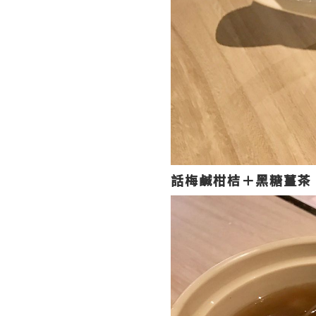
話梅鹹柑桔＋黑糖薑茶