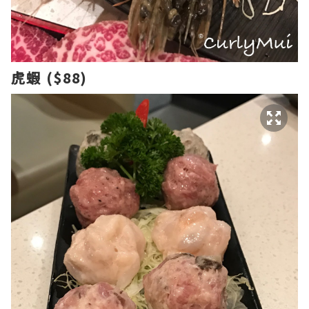
虎蝦 ($88)