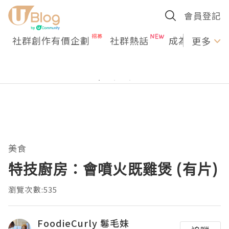
會員登記
社群創作有價企劃
社群熱話
成為U Creato
更多
美食
特技廚房：會噴火既雞煲 (有片)
瀏覽次數:535
FoodieCurly 鬈毛妹