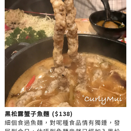
黑松露蟹子魚麵 ($138)
細個食過魚麵，對呢種食品情有獨鍾，發