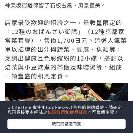
神楽坂街道保留了石板古風，風景優美。
店家最受歡迎的招牌之一，是數量限定的
「12種のおばんざい御膳」（12種京都家
常菜套餐），售價1,700日元。這道人氣菜
單以招牌的出汁與蔬菜、豆腐、魚類等，
烹調出健康且色彩繽紛的12小碟，搭配以
焙茶與小豆炊煮的茶飯及味噌湯等，組成
一頓豐盛的和風定食。
U Lifestyle 會使用Cookies來改善您的網站體驗，請確定
您同意接受本網站之
私隱政策和使用條款
才可繼續瀏覽。
我已閱讀及同意