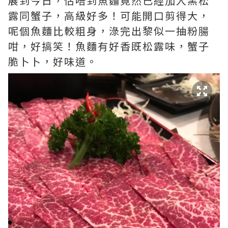
展到今日，估唔到魚麵竟然已經加入黑松
露同蟹子，高級好多！可能開口剪得大，
呢個魚麵比較粗身，淥完出黎似一抽粉腸
咁，好搞笑！魚麵有好香既松露味，蟹子
脆卜卜，好味道。