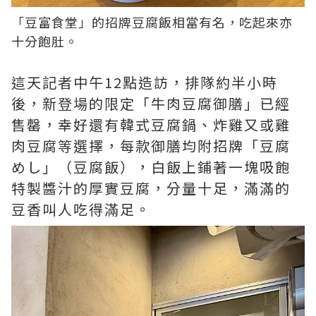
「豆富食堂」的招牌豆腐飯相當有名，吃起來亦
十分飽肚。
這天記者中午12點造訪，排隊約半小時
後，新登場的限定「牛肉豆腐御膳」已經
售罄，幸好還有韓式豆腐鍋、炸雞又或雞
肉豆腐等選擇，每款御膳均附招牌「豆腐
めし」（豆腐飯），白飯上鋪著一塊吸飽
特製醬汁的厚實豆腐，分量十足，滿滿的
豆香叫人吃得滿足。