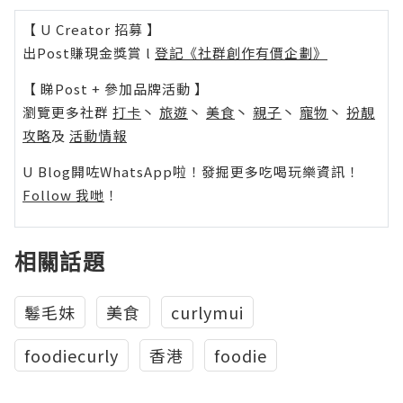
【 U Creator 招募 】
出Post賺現金獎賞 l
登記《社群創作有價企劃》
【 睇Post + 參加品牌活動 】
瀏覽更多社群
打卡
丶
旅遊
丶
美食
丶
親子
丶
寵物
丶
扮靚
攻略
及
活動情報
U Blog開咗WhatsApp啦！發掘更多吃喝玩樂資訊！
Follow 我哋
！
相關話題
鬈毛妹
美食
curlymui
foodiecurly
香港
foodie