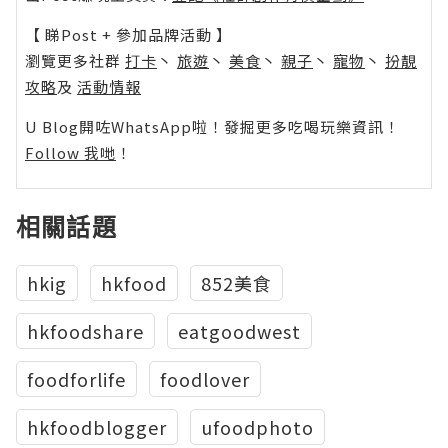
【 睇Post + 參加品牌活動 】
瀏覽更多社群
打卡
丶
旅遊
丶
美食
丶
親子
丶
寵物
丶
扮靚
攻略
及
活動情報
U Blog開咗WhatsApp啦！發掘更多吃喝玩樂資訊！
Follow 我哋
！
相關話題
hkig
hkfood
852美食
hkfoodshare
eatgoodwest
foodforlife
foodlover
hkfoodblogger
ufoodphoto