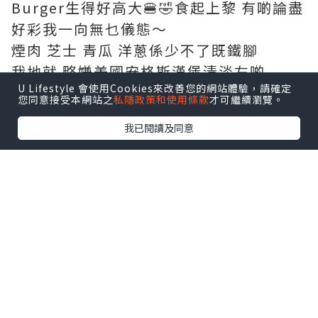
Burger生得好高大🍔🤣食起上黎 有啲論盡
好彩我一向無乜儀態～
煙肉 芝士 青瓜 洋蔥係少不了既鐵腳
我地就 略嫌美國安格斯漢堡清淡左啲
U Lifestyle 會使用Cookies來改善您的網站體驗，請確定
幸好有塊煙肉擔當 加上秘製牛肝菌醬
您同意接受本網站之
私隱政策和使用條款
才可繼續瀏覽。
以及幾舊舞茸乖乖咁躺平係芝士上面
我已閱讀及同意
味道因而救得返黎😚
啊～粗身連皮薯條好好食！！
又熱又脆🤩比個漢堡更令人印象深刻
❙ 他他炸蠔一口吐司 ❙
🥰超！好！食！
大大隻吉列炸蠔 好Q脆！
即使凍左 亦無影響其極香脆口感
配上清爽青瓜+店家自制豆奶吐司