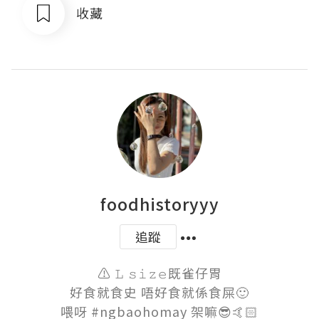
收藏
foodhistoryyy
追蹤
⚠️ 𝙻 𝚜𝚒𝚣𝚎既雀仔胃

好食就食史 唔好食就係食屎🙂

喂呀 #ngbaohomay 架嘛😎🤙🏻
