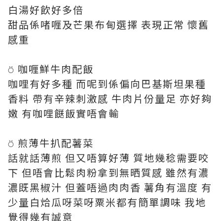
白湯好飲好多倍
甜品係啫喱及芒果布甸選擇 表現正常 懷舊
感重
⍥ 咖喱鮮牛肉配飯
咖哩有好多種 而呢到係偏向巴基斯坦果種
香料 帶有辛辣刺激感 牛肉片份量足 亦好夠
嫩 有咖哩餸飯實唔會輸
⍥ 煎薄牛扒配薯菜
話就話薄煎 但又唔算好薄 質地幾稔需要咬
下 但唔會比鬆肉粉拿到無晒質感 雖然有濃
濃既黑椒汁 但蓋唔過肉肉香 薯角有溫度 有
少量白烚瓜呀菜呀粟米都有簡單調味 我地
覺得幾有誠意