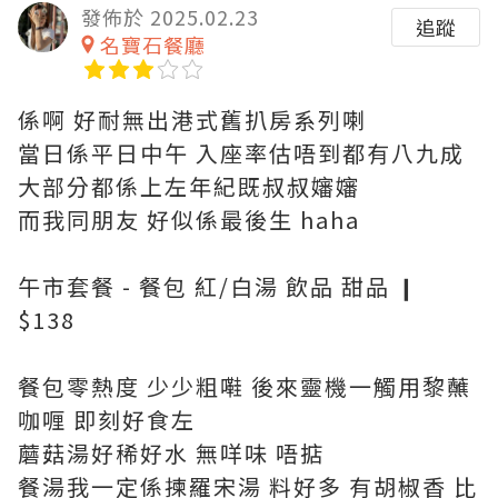
發佈於 2025.02.23
追蹤
名寶石餐廳
係啊 好耐無出港式舊扒房系列喇
當日係平日中午 入座率估唔到都有八九成
大部分都係上左年紀既叔叔嬸嬸
而我同朋友 好似係最後生 haha
午市套餐 - 餐包 紅/白湯 飲品 甜品 ❙
$138
餐包零熱度 少少粗嚡 後來靈機一觸用黎蘸
咖喱 即刻好食左
蘑菇湯好稀好水 無咩味 唔掂
餐湯我一定係揀羅宋湯 料好多 有胡椒香 比