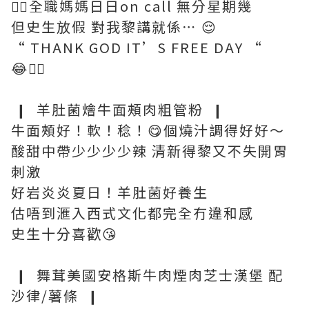
😮‍💨全職媽媽日日on call 無分星期幾
但史生放假 對我黎講就係⋯ 😌
“ THANK GOD IT’S FREE DAY “
😂🖐🏼
❙ 羊肚菌燴牛面頰肉粗管粉 ❙
牛面頰好！軟！稔！😋個燒汁調得好好～
酸甜中帶少少少少辣 清新得黎又不失開胃
刺激
好岩炎炎夏日！羊肚菌好養生
估唔到滙入西式文化都完全冇違和感
史生十分喜歡😘
❙ 舞茸美國安格斯牛肉煙肉芝士漢堡 配
沙律/薯條 ❙