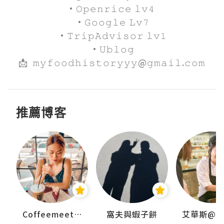
·𝙾𝚙𝚎𝚗𝚛𝚒𝚌𝚎 𝚕𝚟𝟺 

·𝙶𝚘𝚘𝚐𝚕𝚎 𝙻𝚟𝟽

·𝚃𝚛𝚒𝚙𝙰𝚍𝚟𝚒𝚜𝚘𝚛 𝚕𝚟𝟷

·𝚄𝚋𝚕𝚘𝚐

📩  𝚖𝚢𝚏𝚘𝚘𝚍𝚑𝚒𝚜𝚝𝚘𝚛𝚢𝚢𝚢@𝚐𝚖𝚊𝚒𝚕.𝚌𝚘𝚖
推薦博客
Coffeemeetjojo
窩夫與蝦子餅