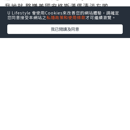
我地就 略嫌美國安格斯漢堡清淡左啲
U Lifestyle 會使用Cookies來改善您的網站體驗，請確定
幸好有塊煙肉擔當 加上秘製牛肝菌醬
您同意接受本網站之
私隱政策和使用條款
才可繼續瀏覽。
以及幾舊舞茸乖乖咁躺平係芝士上面
我已閱讀及同意
味道因而救得返黎😚
啊～粗身連皮薯條好好食！！
又熱又脆🤩比個漢堡更令人印象深刻
❙ 他他炸蠔一口吐司 ❙
🥰超！好！食！
大大隻吉列炸蠔 好Q脆！
即使凍左 亦無影響其極香脆口感
配上清爽青瓜+店家自制豆奶吐司
仲有面頭唔吝嗇既魚子塔塔醬 全部都好夾
🤤
哎呀～好掛住🥹