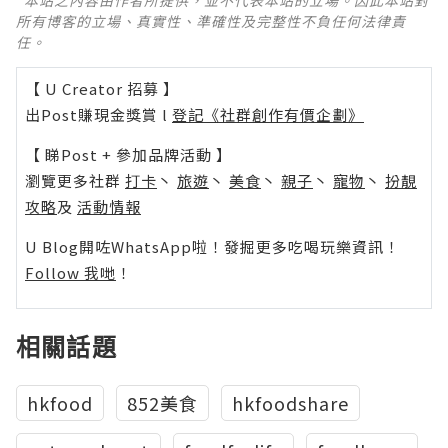
所有博客的立場、真實性、準確性及完整性不負任何法律責
任。
【 U Creator 招募 】
出Post賺現金獎賞 l
登記《社群創作有價企劃》
【 睇Post + 參加品牌活動 】
瀏覽更多社群
打卡
丶
旅遊
丶
美食
丶
親子
丶
寵物
丶
扮靚
攻略
及
活動情報
U Blog開咗WhatsApp啦！發掘更多吃喝玩樂資訊！
Follow 我哋
！
相關話題
hkfood
852美食
hkfoodshare