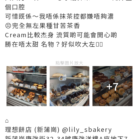
個口腔
可惜既係～我唔係抹茶控都嫌唔夠濃
😣完全無左果種甘苦茶香
Cream比較杰身 流質啲可能會開心啲
勝在唔太甜 名物？好似吹大左😮‍💨
點擊圖片放大
+7
⌂
理想餅店 (新蒲崗) @lily_sbakery
新蒲崗康強街32-34號康強洋樓A座地下7