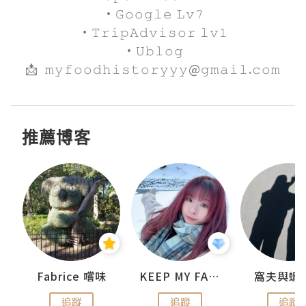
·𝙶𝚘𝚘𝚐𝚕𝚎 𝙻𝚟𝟽

·𝚃𝚛𝚒𝚙𝙰𝚍𝚟𝚒𝚜𝚘𝚛 𝚕𝚟𝟷

·𝚄𝚋𝚕𝚘𝚐

📩  𝚖𝚢𝚏𝚘𝚘𝚍𝚑𝚒𝚜𝚝𝚘𝚛𝚢𝚢𝚢@𝚐𝚖𝚊𝚒𝚕.𝚌𝚘𝚖
推薦博客
Fabrice 嚐味
KEEP MY FAITH
窩夫與蝦
追蹤
追蹤
追蹤