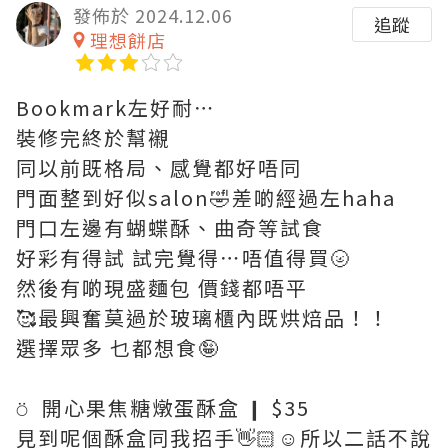
發佈於 2024.12.06
追蹤
理想餅店
Bookmark左好耐⋯
裝修完終於幫襯
同以前既格局、感覺都好唔同
門面整到好似salon🤣差啲經過左haha
門口左邊有蝴蝶酥、曲奇等試食
好彩有得試 試完覺得⋯唔值得買🌝
然後有啲現盛麵包 價錢都唔平
🥰最興奮莫過於玻璃櫃內既烘焙品！！
選擇眾多 乜都想食🤪
⍥ 開心果焦糖燉蛋酥盒 ❙ $35
見到呢個酥盒同我招手👋🏻☺️所以二話不說