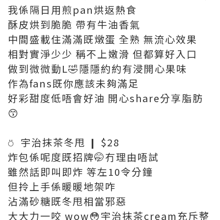
我係隔日用煎pan烘返熱食
酥皮烘到脆脆 帶有牛油香氣
中間盛載住滿滿既燉蛋 全熟 無流心效果
相對實淨少少 稱不上嫩滑 但都算好入口
做到微微動L🤣隱隱約約有浸開心果味
作為fans既你應該未夠滿足
好彩甜度低唔會好油 開心share分享脂肪
😙
⍥ 宇治抹茶冬甩 ❙ $28
炸包係呢度既招牌🤭冇理由唔試
雖然話即叫即炸 等左10令分鐘
但拎上手係暖暖地架咋
沾滿砂糖既冬甩相當邪惡
大大力一咬 wow😳宇治抹茶cream充斥整