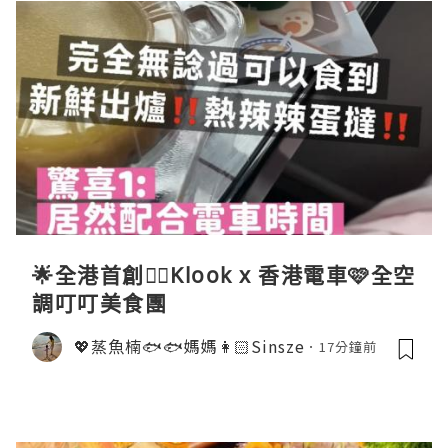
🌟全港首創☝🏻Klook x 香港電車🩷全空
調叮叮美食團
💖蒸魚楠🐟🐟媽媽👩🏻Sinsze
17分鐘前