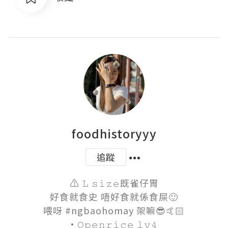
foodhistoryyy
追蹤
⚠️ 𝙻 𝚜𝚒𝚣𝚎既雀仔胃

好食就食史 唔好食就係食屎🙂

喂呀 #ngbaohomay 架嘛😎🤙🏻

·𝙾𝚙𝚎𝚗𝚛𝚒𝚌𝚎 𝚕𝚟𝟺 
