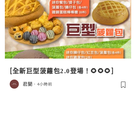
[全新巨型菠蘿包2.0登場！🌻🌻🌻]
君蘭
4小時前