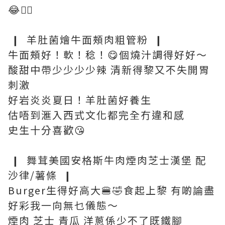
😂🖐🏼
❙ 羊肚菌燴牛面頰肉粗管粉 ❙
牛面頰好！軟！稔！😋個燒汁調得好好～
酸甜中帶少少少少辣 清新得黎又不失開胃
刺激
好岩炎炎夏日！羊肚菌好養生
估唔到滙入西式文化都完全冇違和感
史生十分喜歡😘
❙ 舞茸美國安格斯牛肉煙肉芝士漢堡 配
沙律/薯條 ❙
Burger生得好高大🍔🤣食起上黎 有啲論盡
好彩我一向無乜儀態～
煙肉 芝士 青瓜 洋蔥係少不了既鐵腳