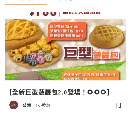
[全新巨型菠蘿包2.0登場！🌻🌻🌻]
君蘭
1小時前