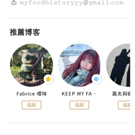
📩  𝚖𝚢𝚏𝚘𝚘𝚍𝚑𝚒𝚜𝚝𝚘𝚛𝚢𝚢𝚢@𝚐𝚖𝚊𝚒𝚕.𝚌𝚘𝚖
推薦博客
Fabrice 嚐味
KEEP MY FAITH
窩夫與蝦
追蹤
追蹤
追蹤