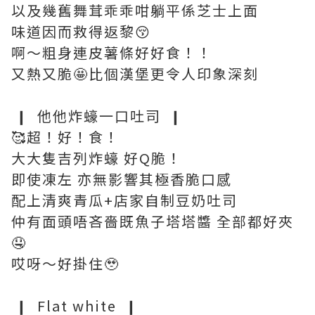
以及幾舊舞茸乖乖咁躺平係芝士上面
味道因而救得返黎😚
啊～粗身連皮薯條好好食！！
又熱又脆🤩比個漢堡更令人印象深刻
❙ 他他炸蠔一口吐司 ❙
🥰超！好！食！
大大隻吉列炸蠔 好Q脆！
即使凍左 亦無影響其極香脆口感
配上清爽青瓜+店家自制豆奶吐司
仲有面頭唔吝嗇既魚子塔塔醬 全部都好夾
🤤
哎呀～好掛住🥹
❙ Flat white ❙