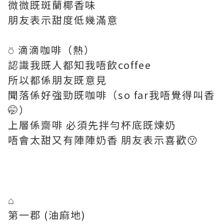
微微既斑蘭椰香味
朋友表示甜度低幾滿意
⍥ 滴滴咖啡（熱）
認識我既人都知我唔飲coffee
所以都係朋友既意見
聞落係好強勁既咖啡（so far我唔覺得叫香
🤭）
上層係齋啡 必須先拌勻杯底既煉奶
唔會太甜又有陣陣奶香 朋友表示喜歡😗
⌂
第一郡 (油麻地)