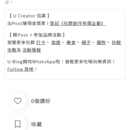
任。
【 U Creator 招募 】
出Post賺現金獎賞 l
登記《社群創作有價企劃》
【 睇Post + 參加品牌活動 】
瀏覽更多社群
打卡
丶
旅遊
丶
美食
丶
親子
丶
寵物
丶
扮靚
攻略
及
活動情報
U Blog開咗WhatsApp啦！發掘更多吃喝玩樂資訊！
Follow 我哋
！
0個讚好
收藏