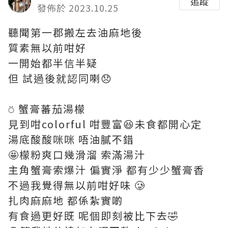
追蹤
發佈於 2023.10.25
聽聞第一郡搬左去油麻地後
質素無以前咁好
一開始都半信半疑
但 試過後就認同喇😞
⍥ 蟹膏蕃茄湯檬
見到咁colorful 咁豐富😆未食都開心定
湯底酸酸咪咪 唔油膩不錯
🤩檬粉爽口幾滑溜 索滿湯汁
主角蟹膏索爆汁 偏實淨 都有少少蟹膏香
不過我覺得無以前咁好味 🥲
扎肉麻麻地 都係紮實啲
有食過更好既 呢個即刻被比下去🤣