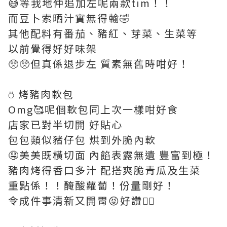
😅等我地仲追加左呢兩款tim！！
而豆卜索晒汁實無得輸🤣
其他配料有番茄、豬紅、芽菜、生菜等
以前覺得好好味架
🥺🥺但真係退步左 質素無舊時咁好！
⍥ 烤豬肉軟包
Omg🥰呢個軟包同上次一樣咁好食
店家已對半切開 好貼心
包包類似豬仔包 烘到外脆內軟
🤤美美既橫切面 內餡表露無遺 豐富到極！
豬肉烤得香口多汁 配搭爽脆青瓜及生菜
重點係！！醃酸蘿蔔！份量剛好！
令成件事清新又開胃😝好讚👍🏻