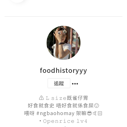
foodhistoryyy
追蹤
⚠️ 𝙻 𝚜𝚒𝚣𝚎既雀仔胃

好食就食史 唔好食就係食屎🙂

喂呀 #ngbaohomay 架嘛😎🤙🏻

·𝙾𝚙𝚎𝚗𝚛𝚒𝚌𝚎 𝚕𝚟𝟺 
