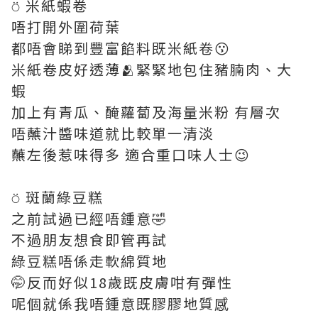
⍥ 米紙蝦卷
唔打開外圍荷葉
都唔會睇到豐富餡料既米紙卷😗
米紙卷皮好透薄🫂緊緊地包住豬腩肉、大
蝦
加上有青瓜、醃蘿蔔及海量米粉 有層次
唔蘸汁醬味道就比較單一清淡
蘸左後惹味得多 適合重口味人士😉
⍥ 斑蘭綠豆糕
之前試過已經唔鍾意🤣
不過朋友想食即管再試
綠豆糕唔係走軟綿質地
🤭反而好似18歲既皮膚咁有彈性
呢個就係我唔鍾意既膠膠地質感