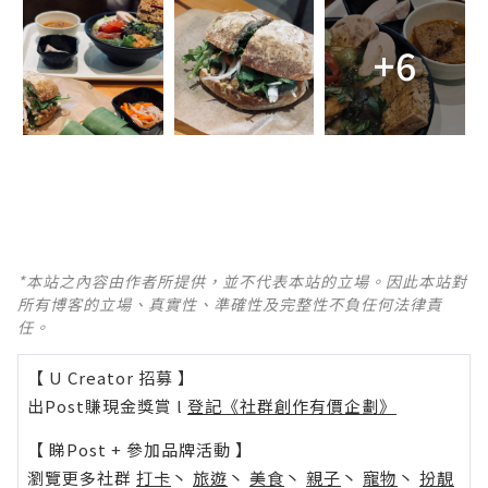
+6
*本站之內容由作者所提供，並不代表本站的立場。因此本站對
所有博客的立場、真實性、準確性及完整性不負任何法律責
任。
【 U Creator 招募 】
出Post賺現金獎賞 l
登記《社群創作有價企劃》
【 睇Post + 參加品牌活動 】
瀏覽更多社群
打卡
丶
旅遊
丶
美食
丶
親子
丶
寵物
丶
扮靚