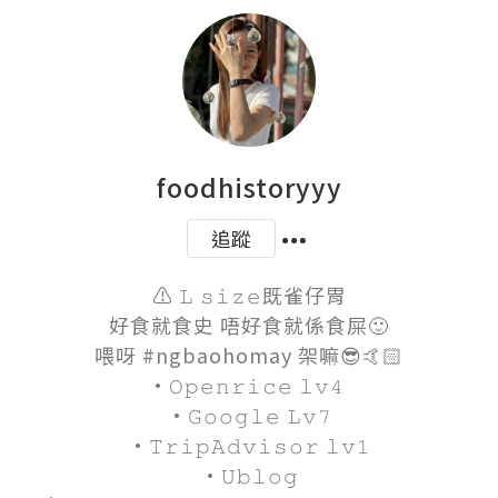
foodhistoryyy
追蹤
⚠️ 𝙻 𝚜𝚒𝚣𝚎既雀仔胃

好食就食史 唔好食就係食屎🙂

喂呀 #ngbaohomay 架嘛😎🤙🏻

·𝙾𝚙𝚎𝚗𝚛𝚒𝚌𝚎 𝚕𝚟𝟺 

·𝙶𝚘𝚘𝚐𝚕𝚎 𝙻𝚟𝟽

·𝚃𝚛𝚒𝚙𝙰𝚍𝚟𝚒𝚜𝚘𝚛 𝚕𝚟𝟷

·𝚄𝚋𝚕𝚘𝚐
