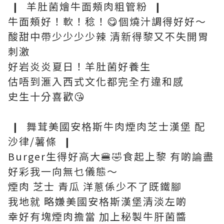
❙ 羊肚菌燴牛面頰肉粗管粉 ❙
牛面頰好！軟！稔！😋個燒汁調得好好～
酸甜中帶少少少少辣 清新得黎又不失開胃
刺激
好岩炎炎夏日！羊肚菌好養生
估唔到滙入西式文化都完全冇違和感
史生十分喜歡😘
❙ 舞茸美國安格斯牛肉煙肉芝士漢堡 配
沙律/薯條 ❙
Burger生得好高大🍔🤣食起上黎 有啲論盡
好彩我一向無乜儀態～
煙肉 芝士 青瓜 洋蔥係少不了既鐵腳
我地就 略嫌美國安格斯漢堡清淡左啲
幸好有塊煙肉擔當 加上秘製牛肝菌醬