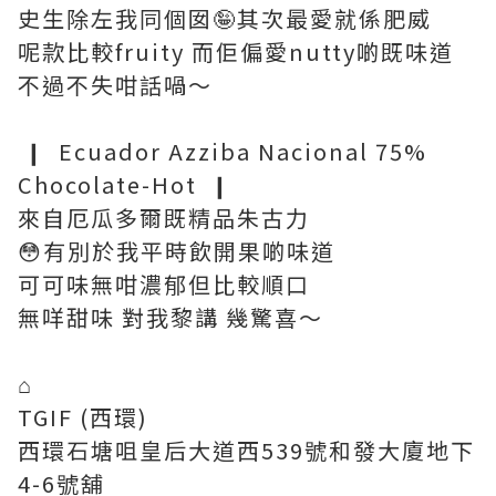
史生除左我同個囡🤪其次最愛就係肥威
呢款比較fruity 而佢偏愛nutty啲既味道
不過不失咁話喎～
❙ Ecuador Azziba Nacional 75%
Chocolate-Hot ❙
來自厄瓜多爾既精品朱古力
😳有別於我平時飲開果啲味道
可可味無咁濃郁但比較順口
無咩甜味 對我黎講 幾驚喜～
⌂
TGIF (西環)
西環石塘咀皇后大道西539號和發大廈地下
4-6號舖