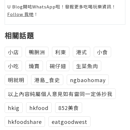
U Blog開咗WhatsApp啦！發掘更多吃喝玩樂資訊！
Follow 我哋
！
相關話題
小店
鴨脷洲
利東
港式
小食
小吃
燒賣
碗仔翅
生菜魚肉
明就明
港島_食史
ngbaohomay
以上內容純屬個人意見如有雷同一定係抄我
hkig
hkfood
852美食
hkfoodshare
eatgoodwest