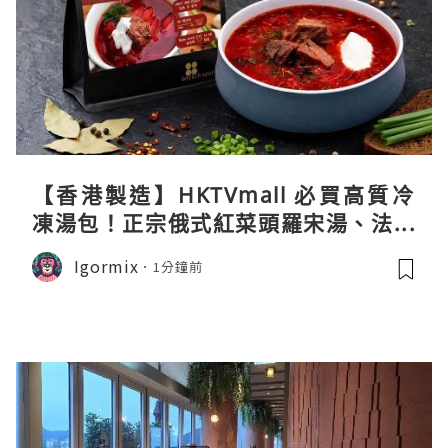
【香港製造】HKTVmall 必買高質冷
凍湯包！正宗俄式紅菜頭羅宋湯、法式
龍蝦濃湯與生酮膠原蛋白骨頭湯全攻略
Igormix
1分鐘前