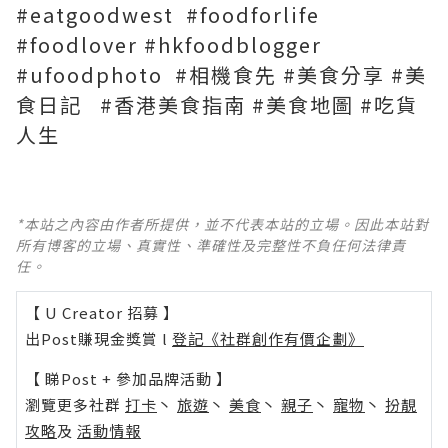
#eatgoodwest #foodforlife
#foodlover #hkfoodblogger
#ufoodphoto #相機食先 #美食分享 #美
食日記 #香港美食指南 #美食地圖 #吃貨
人生
*本站之內容由作者所提供，並不代表本站的立場。因此本站對
所有博客的立場、真實性、準確性及完整性不負任何法律責
任。
【 U Creator 招募 】
出Post賺現金獎賞 l
登記《社群創作有價企劃》
【 睇Post + 參加品牌活動 】
瀏覽更多社群
打卡
丶
旅遊
丶
美食
丶
親子
丶
寵物
丶
扮靚
攻略
及
活動情報