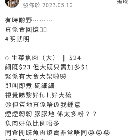
追蹤
發佈於 2023.05.16
有時啲野⋯⋯⋯
真係食回憶😮‍💨
#明就明
⍥ 生菜魚肉（大） ❙ $24
細既$23 但大既只需加多$1
緊係有大食大架啦🤣
即叫即煮 碗細細
視覺睇黎好full好大碗
😫但質地真係唔係我鍾意
煙煙韌韌 膠膠地 係太多粉？？
魚肉好似比例唔多
同食開既魚肉燒賣非常唔同😭😭😭