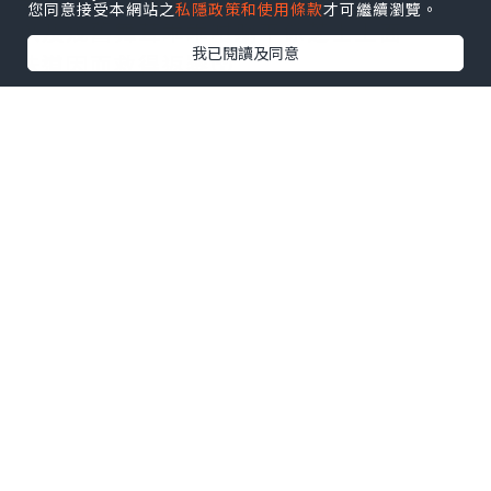
您同意接受本網站之
私隱政策和使用條款
才可繼續瀏覽。
以及幾舊舞茸乖乖咁躺平係芝士上面
我已閱讀及同意
味道因而救得返黎😚
啊～粗身連皮薯條好好食！！
又熱又脆🤩比個漢堡更令人印象深刻
❙ 他他炸蠔一口吐司 ❙
🥰超！好！食！
大大隻吉列炸蠔 好Q脆！
即使凍左 亦無影響其極香脆口感
配上清爽青瓜+店家自制豆奶吐司
仲有面頭唔吝嗇既魚子塔塔醬 全部都好夾
🤤
哎呀～好掛住🥹