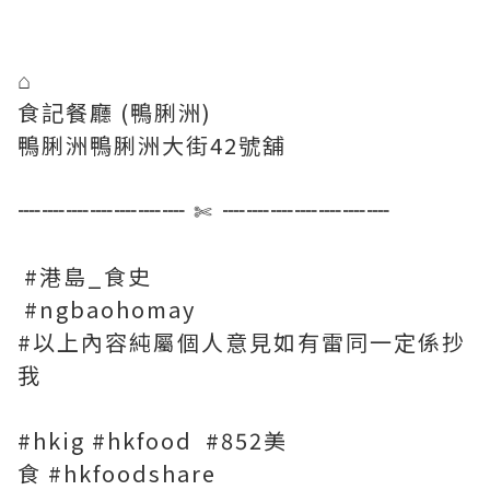
⌂
食記餐廳 (鴨脷洲)
鴨脷洲鴨脷洲大街42號舖
┈┈┈┈┈┈┈
✄
┈┈┈┈┈┈┈
#港島_食史
#ngbaohomay
#以上內容純屬個人意見如有雷同一定係抄
我
#hkig #hkfood #852美
食 #hkfoodshare