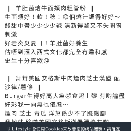
❙ 羊肚菌燴牛面頰肉粗管粉 ❙
牛面頰好！軟！稔！😋個燒汁調得好好～
酸甜中帶少少少少辣 清新得黎又不失開胃
刺激
好岩炎炎夏日！羊肚菌好養生
估唔到滙入西式文化都完全冇違和感
史生十分喜歡😘
❙ 舞茸美國安格斯牛肉煙肉芝士漢堡 配
沙律/薯條 ❙
Burger生得好高大🍔🤣食起上黎 有啲論盡
好彩我一向無乜儀態～
煙肉 芝士 青瓜 洋蔥係少不了既鐵腳
我地就 略嫌美國安格斯漢堡清淡左啲
U Lifestyle 會使用Cookies來改善您的網站體驗，請確定
幸好有塊煙肉擔當 加上秘製牛肝菌醬