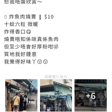
怒我唔識欣賞～
⍥ 炸魚肉燒賣 ❙ $10
十蚊六粒 微暖
炸得香口😋
燒賣唔知係咪真係魚肉
但至少唔會好厚粉咁🤣
質地我好鍾意
我覺得好味丫😗😗
點擊圖片放大
+6