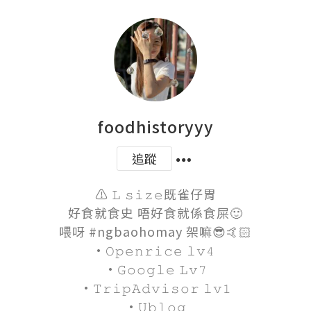
foodhistoryyy
追蹤
⚠️ 𝙻 𝚜𝚒𝚣𝚎既雀仔胃

好食就食史 唔好食就係食屎🙂

喂呀 #ngbaohomay 架嘛😎🤙🏻

·𝙾𝚙𝚎𝚗𝚛𝚒𝚌𝚎 𝚕𝚟𝟺 

·𝙶𝚘𝚘𝚐𝚕𝚎 𝙻𝚟𝟽

·𝚃𝚛𝚒𝚙𝙰𝚍𝚟𝚒𝚜𝚘𝚛 𝚕𝚟𝟷

·𝚄𝚋𝚕𝚘𝚐
