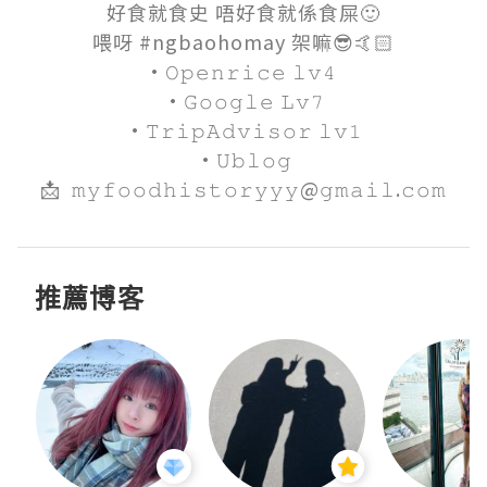
好食就食史 唔好食就係食屎🙂

喂呀 #ngbaohomay 架嘛😎🤙🏻

·𝙾𝚙𝚎𝚗𝚛𝚒𝚌𝚎 𝚕𝚟𝟺 

·𝙶𝚘𝚘𝚐𝚕𝚎 𝙻𝚟𝟽

·𝚃𝚛𝚒𝚙𝙰𝚍𝚟𝚒𝚜𝚘𝚛 𝚕𝚟𝟷

·𝚄𝚋𝚕𝚘𝚐

📩  𝚖𝚢𝚏𝚘𝚘𝚍𝚑𝚒𝚜𝚝𝚘𝚛𝚢𝚢𝚢@𝚐𝚖𝚊𝚒𝚕.𝚌𝚘𝚖
推薦博客