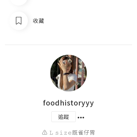
收藏
foodhistoryyy
追蹤
⚠️ 𝙻 𝚜𝚒𝚣𝚎既雀仔胃
