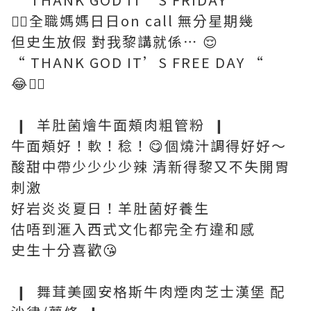
😮‍💨全職媽媽日日on call 無分星期幾
但史生放假 對我黎講就係⋯ 😌
“ THANK GOD IT’S FREE DAY “
😂🖐🏼
❙ 羊肚菌燴牛面頰肉粗管粉 ❙
牛面頰好！軟！稔！😋個燒汁調得好好～
酸甜中帶少少少少辣 清新得黎又不失開胃
刺激
好岩炎炎夏日！羊肚菌好養生
估唔到滙入西式文化都完全冇違和感
史生十分喜歡😘
❙ 舞茸美國安格斯牛肉煙肉芝士漢堡 配