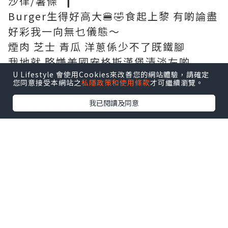
沙律/薯條 ❙
Burger生得好高大🍔🤣食起上黎 有啲論盡
好彩我一向無乜儀態～
煙肉 芝士 青瓜 洋蔥係少不了既鐵腳
我地就 略嫌美國安格斯漢堡清淡左啲
U Lifestyle 會使用Cookies來改善您的網站體驗，請確定
幸好有塊煙肉擔當 加上秘製牛肝菌醬
您同意接受本網站之
私隱政策和使用條款
才可繼續瀏覽。
以及幾舊舞茸乖乖咁躺平係芝士上面
我已閱讀及同意
味道因而救得返黎😚
啊～粗身連皮薯條好好食！！
又熱又脆🤩比個漢堡更令人印象深刻
❙ 他他炸蠔一口吐司 ❙
🥰超！好！食！
大大隻吉列炸蠔 好Q脆！
即使凍左 亦無影響其極香脆口感