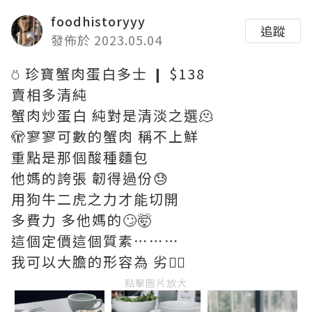
foodhistoryyy
追蹤
發佈於 2023.05.04
⍥ 珍寶蟹肉蛋白多士 ❙ $138
賣相多清純
蟹肉炒蛋白 純對是清淡之選🫠
🫣寥寥可數的蟹肉 稱不上鮮
重點是那個酸種麵包
他媽的誇張 韌得過份😓
用狗牛二虎之力才能切開
多費力 多他媽的🙄🤯
這個定價這個質素⋯⋯⋯
我可以大膽的形容為 劣👎🏻
點擊圖片放大