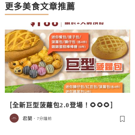
更多美食文章推薦
[全新巨型菠蘿包2.0登場！🌻🌻🌻]
君蘭
7分鐘前