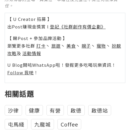
任。
【 U Creator 招募 】
出Post賺現金獎賞 l
登記《社群創作有價企劃》
【 睇Post + 參加品牌活動 】
瀏覽更多社群
打卡
丶
旅遊
丶
美食
丶
親子
丶
寵物
丶
扮靚
攻略
及
活動情報
U Blog開咗WhatsApp啦！發掘更多吃喝玩樂資訊！
Follow 我哋
！
相關話題
沙律
健康
有營
啟德
啟德站
屯馬綫
九龍城
Coffee