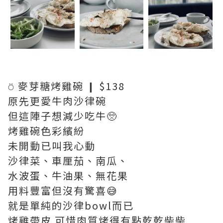
⍥ 麥芽糖烤雞碗 ❙ $138
原先更愛牛肉沙律碗
但這陣子想減少吃牛🥺
烤雞碗色彩繽紛
未開動已叫我心動
沙律菜、車厘茄、南瓜、
水波蛋、牛油果、無花果
用料豐富但沒有驚喜😅
就是單純的沙律bowl而已
烤雞帶皮 可惜肉質烤得有點乾乾柴柴