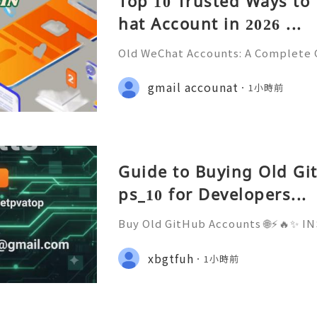
Top 10 Trusted Ways t
hat Account in 2026 ...
Old WeChat Accounts: A Complete G
ty, Privacy, Account Management, 
💫🌐✨💎Fast & Reliable 24/7 Custo
gmail accounat
1小時前
💎WhatsApp :+1 (506) 541-7768 💫
Guide to Buying Old Gi
ps_10 for Developers...
Buy Old GitHub Accounts 🌐⚡️🔥✨
ED ✨🔥⚡️🌐 ⚡️📱💬🚀 Telegram: @ge
Username: @getpvatop ⚡️📧💌📨 Em
xbgtfuh
1小時前
m ⚡️💜💬🎧 Discord Community: get