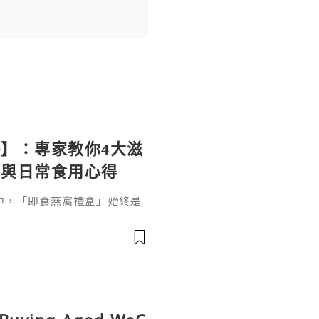
】：專家教你4大滋
訣與日常食用心得
中，「即食燕窩禮盒」始終是
）及探親送禮的頂級首選。對
去繁複燉煮工序的即食燕
養價值。