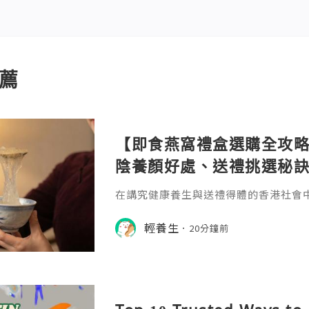
薦
【即食燕窩禮盒選購全攻略
陰養顏好處、送禮挑選秘
在講究健康養生與送禮得體的香港社會
各大傳統節日（如中秋、新年、母親節
於生活忙碌的現代都市人或孕媽咪，免
輕養生
20分鐘前
窩，，兼具了極致的便利性與頂級的營