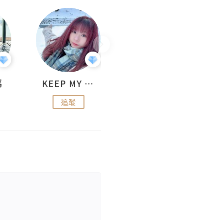
媽
KEEP MY FAITH
美食焚化爐
追蹤
追蹤