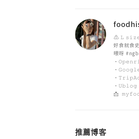
foodhi
⚠️ 𝙻 𝚜𝚒
好食就食史 
喂呀 #ngba
·𝙾𝚙𝚎𝚗𝚛𝚒
·𝙶𝚘𝚘𝚐𝚕𝚎 
·𝚃𝚛𝚒𝚙𝙰𝚍
·𝚄𝚋𝚕𝚘𝚐

📩  𝚖𝚢𝚏𝚘
推薦博客