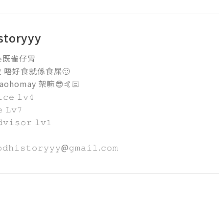
storyyy
𝚣𝚎既雀仔胃

唔好食就係食屎🙂

ohomay 架嘛😎🤙🏻

𝚎 𝚕𝚟𝟺 

𝙻𝚟𝟽

𝚟𝚒𝚜𝚘𝚛 𝚕𝚟𝟷

𝚍𝚑𝚒𝚜𝚝𝚘𝚛𝚢𝚢𝚢@𝚐𝚖𝚊𝚒𝚕.𝚌𝚘𝚖