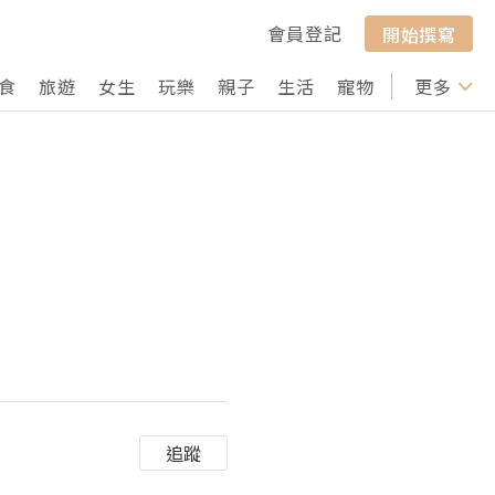
會員登記
開始撰寫
食
旅遊
女生
玩樂
親子
生活
寵物
行山
更多
打卡
追蹤