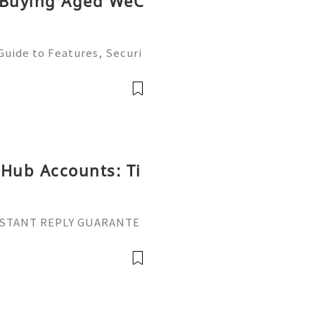
o Buying Aged WeC
uide to Features, Securi
and Best Practices 💫💎💲
mer Support 💫💎💲💫🌐✨
💲💫🌐✨💎Tele
tHub Accounts: Ti
 INSTANT REPLY GUARANTE
tpvatop ⚡️📢👤🔔 Telegram
ail: getpvatop@gmail.co
pvatop ⚡️🌍🔗💻 We