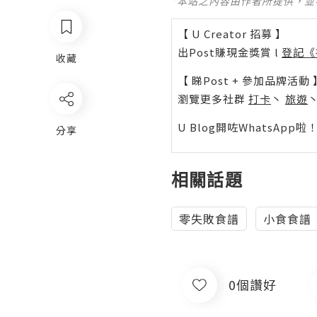
*本站之內容由作者所提供，
【 U Creator 招募 】
出Post賺現金獎賞 l
登記《
收藏
【 睇Post + 參加品牌活動 
瀏覽更多社群
打卡
丶
旅遊
U Blog開咗WhatsAp
分享
相關話題
零失敗食譜
小食食譜
0個讚好