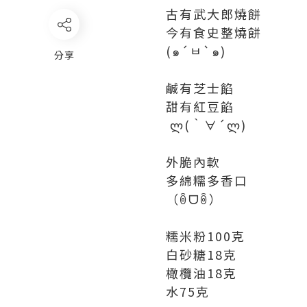
古有武大郎燒餅
今有食史整燒餅
(๑´ㅂ`๑)
分享
鹹有芝士餡
甜有紅豆餡
ლ(｀∀´ლ)
外脆內軟
多綿糯多香口
（ꉺᗜꉺ）
糯米粉100克
白砂糖18克
橄欖油18克
水75克