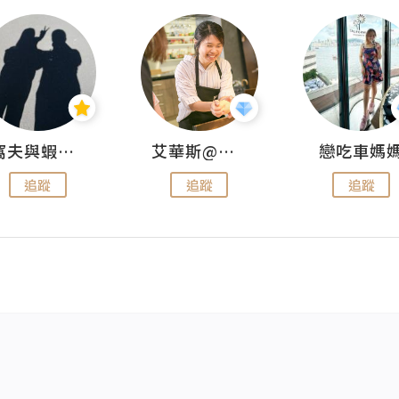
窩夫與蝦子餅
艾華斯@鄭大小姐工房
戀吃車媽
追蹤
追蹤
追蹤