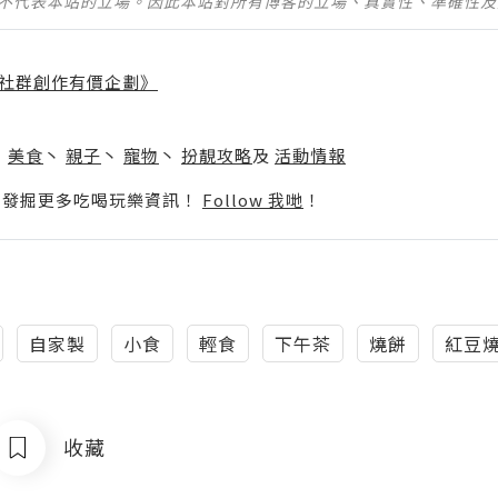
並不代表本站的立場。因此本站對所有博客的立場、真實性、準確性
社群創作有價企劃》
】
丶
美食
丶
親子
丶
寵物
丶
扮靚攻略
及
活動情報
p啦！發掘更多吃喝玩樂資訊！
Follow 我哋
！
自家製
小食
輕食
下午茶
燒餅
紅豆
收藏