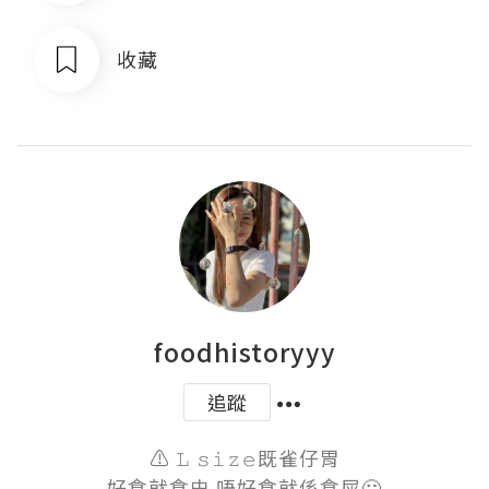
收藏
foodhistoryyy
追蹤
⚠️ 𝙻 𝚜𝚒𝚣𝚎既雀仔胃

好食就食史 唔好食就係食屎🙂
