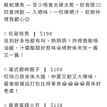
蘇軾燻魚 — 至少唔會太硬太乾，好食既👍🏻
四喜烤麩 — 入晒味，一咬爆晒汁，稔啲仲
得我歡心😌
⍥ 松鼠桂魚 ❙ $198
見到好多枱都有叫，熱焫焫！炸得香脆唔
油膩，汁醬酸甜好惹味🤩絕對係夾完一舊
又一舊！
⍥ 滬式碧綠圈子 ❙ $108
哎呀🫠原來係大腸，仲要又韌又大陣味，
最後娘親話打包比呀爹食😂😂😂😂真係好
老婆！
⍥ 蓮香蜜餞火方 ❙ $128