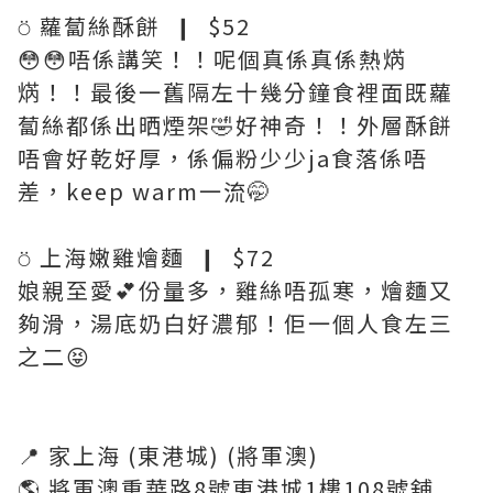
⍥ 蘿蔔絲酥餅 ❙ $52
😳😳唔係講笑！！呢個真係真係熱焫
焫！！最後一舊隔左十幾分鐘食裡面既蘿
蔔絲都係出晒煙架🤣好神奇！！外層酥餅
唔會好乾好厚，係偏粉少少ja食落係唔
差，keep warm一流🤭
⍥ 上海嫩雞燴麵 ❙ $72
娘親至愛💕份量多，雞絲唔孤寒，燴麵又
夠滑，湯底奶白好濃郁！佢一個人食左三
之二😝
📍 家上海 (東港城) (將軍澳)
🌎 將軍澳重華路8號東港城1樓108號舖