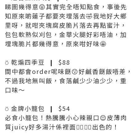
睇圖幾得意😝其實完全唔知點食，事後先
知原來啲蓮子都要夾埋落去🤣我地好大鄉
里呀，就咁夾塊腐皮脆片落去再點蜜汁，
包包軟熟似刈包，金華火腿好彩唔油，加
埋塊脆片都幾得意，原來咁好味🤩
⍥ 乾煸四季豆 ❙ $88
間中都會order呢味餸😗好鹹香餸飯唔差，
不過我地無叫飯，食落鹹少少油少少，重
口味～
⍥ 金牌小籠包 ❙ $54
必食小籠包！熱騰騰小心辣親口😌皮薄肉
質juicy好多湯汁係裡面👍🏻👍🏻出色的！