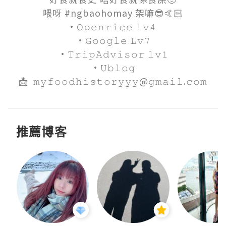
喂呀 #ngbaohomay 架嘛😎🤙🏻

·𝙾𝚙𝚎𝚗𝚛𝚒𝚌𝚎 𝚕𝚟𝟺 

·𝙶𝚘𝚘𝚐𝚕𝚎 𝙻𝚟𝟽

·𝚃𝚛𝚒𝚙𝙰𝚍𝚟𝚒𝚜𝚘𝚛 𝚕𝚟𝟷

·𝚄𝚋𝚕𝚘𝚐

📩  𝚖𝚢𝚏𝚘𝚘𝚍𝚑𝚒𝚜𝚝𝚘𝚛𝚢𝚢𝚢@𝚐𝚖𝚊𝚒𝚕.𝚌𝚘𝚖
推薦博客