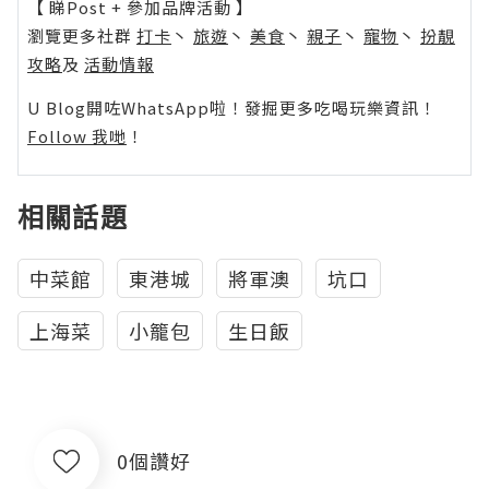
【 睇Post + 參加品牌活動 】
瀏覽更多社群
打卡
丶
旅遊
丶
美食
丶
親子
丶
寵物
丶
扮靚
攻略
及
活動情報
U Blog開咗WhatsApp啦！發掘更多吃喝玩樂資訊！
Follow 我哋
！
相關話題
中菜館
東港城
將軍澳
坑口
上海菜
小籠包
生日飯
0個讚好