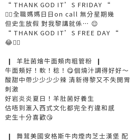
“ THANK GOD IT’S FRIDAY “
😮‍💨全職媽媽日日on call 無分星期幾
但史生放假 對我黎講就係⋯ 😌
“ THANK GOD IT’S FREE DAY “
😂🖐🏼
❙ 羊肚菌燴牛面頰肉粗管粉 ❙
牛面頰好！軟！稔！😋個燒汁調得好好～
酸甜中帶少少少少辣 清新得黎又不失開胃
刺激
好岩炎炎夏日！羊肚菌好養生
估唔到滙入西式文化都完全冇違和感
史生十分喜歡😘
❙ 舞茸美國安格斯牛肉煙肉芝士漢堡 配