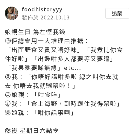
foodhistoryyy
追蹤
發佈於 2022.10.13
娘親生日 為左慳我錢
🧐佢總會用一大堆理由推搪：
「出面野食又貴又唔好味」「我煮比你食
仲好啦」「出邊咁多人都要等又要逼」
「我果晚要睇無線」etc…
😠我：「你唔好講咁多啦 總之叫你去就
去 你唔去我就嬲架啦！」
😐娘親：「咁食咩」
🤫我：「食上海野，到時跟住我得架啦」
🤣娘親：「咁你話事喇」
然後 星期日六點令