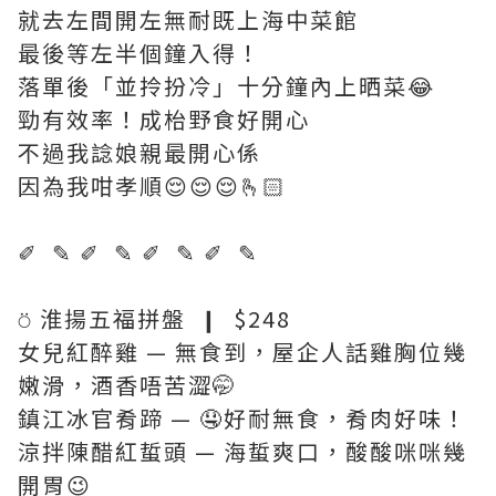
就去左間開左無耐既上海中菜館
最後等左半個鐘入得！
落單後「並拎扮冷」十分鐘內上晒菜😂
勁有效率！成枱野食好開心
不過我諗娘親最開心係
因為我咁孝順😌😌😌🫰🏻
✐ ✎ ✐ ✎ ✐ ✎ ✐ ✎
⍥ 淮揚五福拼盤 ❙ $248
女兒紅醉雞 — 無食到，屋企人話雞胸位幾
嫩滑，酒香唔苦澀🤭
鎮江冰官肴蹄 — 🤤好耐無食，肴肉好味！
涼拌陳醋紅蜇頭 — 海蜇爽口，酸酸咪咪幾
開胃😉