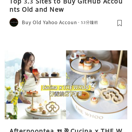
Top 3.3 Sites to Buy GitHub Accou
nts Old and New
Buy Old Yahoo Accoun
53分鐘前
Afternoontea 🍴🥂Cucina x THE W