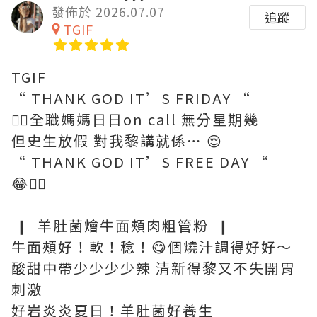
發佈於 2026.07.07
追蹤
TGIF
TGIF
“ THANK GOD IT’S FRIDAY “
😮‍💨全職媽媽日日on call 無分星期幾
但史生放假 對我黎講就係⋯ 😌
“ THANK GOD IT’S FREE DAY “
😂🖐🏼
❙ 羊肚菌燴牛面頰肉粗管粉 ❙
牛面頰好！軟！稔！😋個燒汁調得好好～
酸甜中帶少少少少辣 清新得黎又不失開胃
刺激
好岩炎炎夏日！羊肚菌好養生