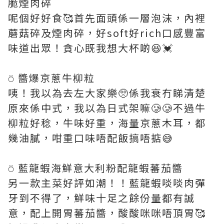
脆煙肉碎
呢個好好食🥰首先面頭係一層泡沫，內裡
蘑菇碎及煙肉碎，好soft好rich口感豐富
味道出眾！貪心既我想大杯啲😆💓
⍥ 醬爆京蔥牛柳粒
咦！我以為去左大家樂🥺係我衰冇睇清楚
原來係中式，我以為日式架嘛🥲🥲不過牛
柳粒好稔，牛味好重，海量京蔥木耳，都
幾油膩，咁重口味唔配飯搞唔掂😅
⍥ 藍龍蝦海鮮意大利粉配龍蝦蕃茄醬
另一款主菜好評如潮！！藍龍蝦啖啖肉彈
牙到不得了，鮮味十足之餘份量都有誠
意，配上開胃蕃茄醬，酸酸咪咪唔頂胃🥰