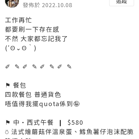
追蹤
發佈於 2022.10.08
工作再忙
都要刷一下存在感
不然 大家都忘記我了
(′ʘ⌄ʘ‵)
✐ ✎ ✐ ✎ ✐ ✎ ✐ ✎
⚑ 餐包
四款餐包 普通貨色
唔值得我擺quota係到🤪
⚑ 中·西式午餐 ❙ $580
⍥ 法式燴蘑菇伴溫泉蛋、鱈魚薯仔泡沫配脆