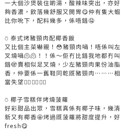
一大個沙煲裝住啲湯，酸辣味突出，亦好
夠香濃，飲落幾舒服又開胃😋仲有隻大蝦
比你吮下，配料幾多，係唔錯🤤
⍥ 泰式烤豬頸肉配椰香飯
又比個主菜嚇親！😳豬頸肉喎！唔係叫左
叉燒喎🫠🫠！！係～佢冇比錯我地都冇叫
錯🫣賣相似足叉燒，少左豬頸肉果份油脂
香，仲要係一舊鞋同乾既豬頸肉⋯⋯⋯相
當失望😮‍💨😮‍💨😮‍💨
⍥ 椰子雪糕伴烤燒菠蘿
好彩甜品出眾，雪糕真係有椰子味，幾清
新又有椰香🤩烤過既菠蘿將甜度提升，好
fresh😋