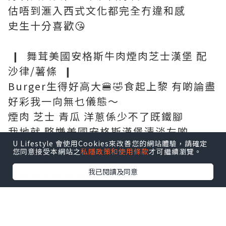
估唔到滙入西式文化都完全冇違和感
史生十分喜歡😘
❙ 舞茸美國安格斯牛肉煙肉芝士漢堡 配
沙律/薯條 ❙
Burger生得好高大🍔🤣食起上黎 有啲論盡
好彩我一向無乜儀態～
煙肉 芝士 青瓜 洋蔥係少不了既鐵腳
我地就 略嫌美國安格斯漢堡清淡左啲
U Lifestyle 會使用Cookies來改善您的網站體驗，請確定
幸好有塊煙肉擔當 加上秘製牛肝菌醬
您同意接受本網站之
私隱政策和使用條款
才可繼續瀏覽。
以及幾舊舞茸乖乖咁躺平係芝士上面
我已閱讀及同意
味道因而救得返黎😚
啊～粗身連皮薯條好好食！！
又熱又脆🤩比個漢堡更令人印象深刻