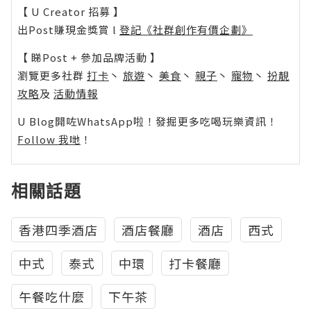
【 U Creator 招募 】
出Post賺現金獎賞 l
登記《社群創作有價企劃》
【 睇Post + 參加品牌活動 】
瀏覽更多社群
打卡
丶
旅遊
丶
美食
丶
親子
丶
寵物
丶
扮靚
攻略
及
活動情報
U Blog開咗WhatsApp啦！發掘更多吃喝玩樂資訊！
Follow 我哋
！
相關話題
香港四季酒店
酒店餐廳
酒店
西式
中式
泰式
中環
打卡餐廳
午餐吃什麼
下午茶