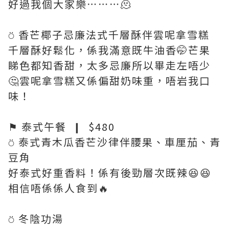
好過我個大家樂⋯⋯⋯🫠
⍥ 香芒椰子忌廉法式千層酥伴雲呢拿雪糕
千層酥好鬆化，係我滿意既牛油香🤭芒果
睇色都知香甜，太多忌廉所以畢走左唔少
🤔雲呢拿雪糕又係偏甜奶味重，唔岩我口
味！
⚑ 泰式午餐 ❙ $480
⍥ 泰式青木瓜香芒沙律伴腰果、車厘茄、青
豆角
好泰式好重香料！係有後勁層次既辣😆😆
相信唔係係人食到🔥
⍥ 冬陰功湯