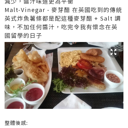
減少，醬汁味道更為平衝
Malt-Vinegar - 麥芽醋 在英國吃到的傳統
英式炸魚薯條都是配這種麥芽醋 + Salt 調
味，不加任何醬汁，吃完令我有懷念在英
國留學的日子
整體後感: