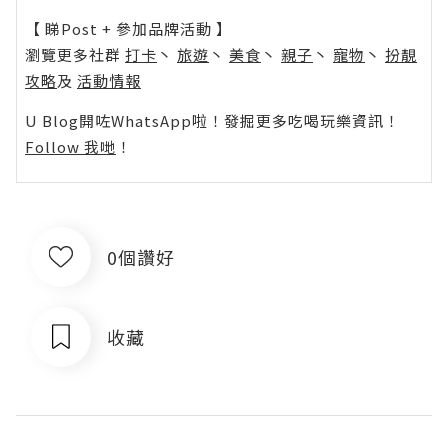
【 睇Post + 參加品牌活動 】
瀏覽更多社群
打卡
丶
旅遊
丶
美食
丶
親子
丶
寵物
丶
扮靚
攻略
及
活動情報
U Blog開咗WhatsApp啦！發掘更多吃喝玩樂資訊！
Follow 我哋
！
0個讚好
收藏