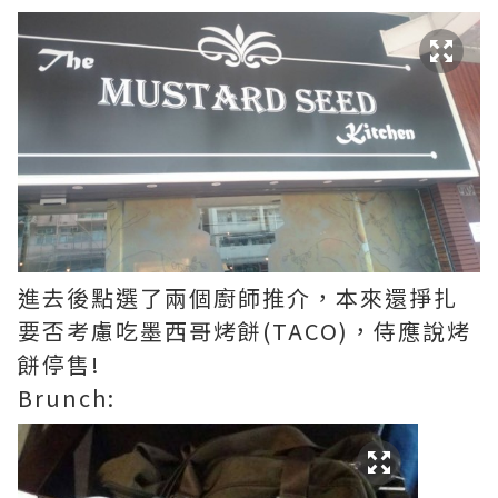
進去後點選了兩個廚師推介，本來還掙扎
要否考慮吃墨西哥烤餅(TACO)，侍應說烤
餅停售!
Brunch: