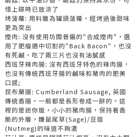
惜上碟時已放涼了
烤菠蘿: 用料雖為罐頭菠蘿，經烤過後甜味
更為突出
煙肉: 沒有使用坊間普遍的"合成煙肉"，選
用了肥瘦適中切割的"Back Bacon"，也沒
有死鹹，吃了兩三片也沒有油膩感
西班牙辣肉腸: 沒有西班牙特色的辣肉腸，
也沒有傳統西班牙腸的鹹味和豬肉的肥美
口感;
昆布蘭腸: Cumberland Sausage, 英國
傳統香腸，一般都是長形卷成一餅的。這
裡的是迷你版，小小的豬肉腸，保持著香
脆的外層，嫌鼠尾草(Sage)/豆蔻
(Nutmeg)的味道不夠濃