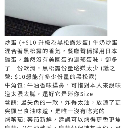
炒蛋 (+$10 升級為黑松露炒蛋) 牛奶炒蛋
混合著黑松露的香氣，餐廳聲稱採用日本
雞蛋，雖然沒有美國蛋的濃郁蛋味，卻多
了一份軟滑，黑松露份量略嫌太少 (謎之
聲: $10想能有多少份量的黑松露)
牛角包: 牛油香味撲鼻，可惜對本人來說味
道太濃太膩，還好它是迷你Size
薯餅: 最失色的一款，炸得太油，放涼了更
突顯出食油味道，是唯一沒有吃完的
烤蕃茄: 蕃茄新鮮，建議可以烤得更香更焦
磨菇: 以牛油炒香，磨菇仍保持其水份，可