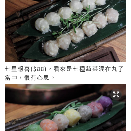
七星報喜($88)，看來是七種蔬菜混在丸子
當中，很有心思。