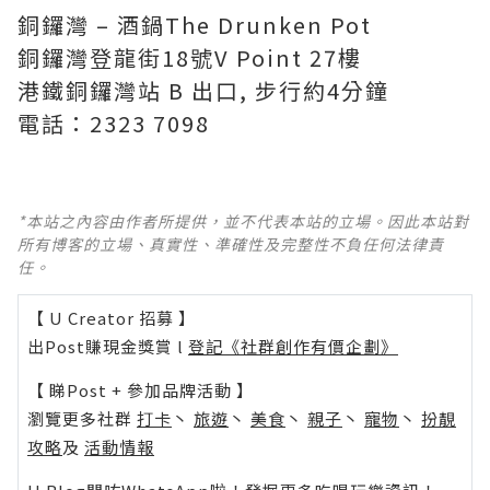
銅鑼灣 – 酒鍋The Drunken Pot
銅鑼灣登龍街18號V Point 27樓
港鐵銅鑼灣站 B 出口, 步行約4分鐘
電話：2323 7098
*本站之內容由作者所提供，並不代表本站的立場。因此本站對
所有博客的立場、真實性、準確性及完整性不負任何法律責
任。
【 U Creator 招募 】
出Post賺現金獎賞 l
登記《社群創作有價企劃》
【 睇Post + 參加品牌活動 】
瀏覽更多社群
打卡
丶
旅遊
丶
美食
丶
親子
丶
寵物
丶
扮靚
攻略
及
活動情報