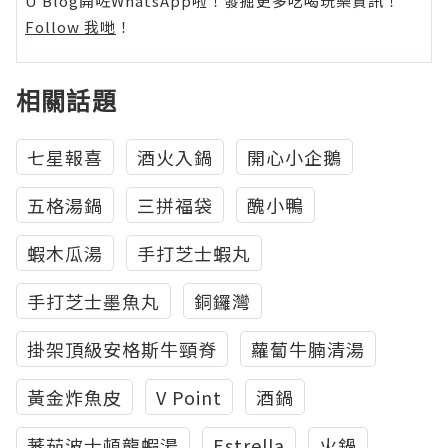
U Blog開咗WhatsApp啦！發掘更多吃喝玩樂資訊！
Follow 我哋
！
相關話題
七星報喜
酒火入鍋
開心小企鵝
五格湯鍋
三拼福袋
醜小鴨
蝦木瓜湯
手打芝士蝦丸
手打芝士墨魚丸
銅鑼灣
掛架頂級安格斯牛頸脊
蘿蔔牛腩清湯
黃金炸魚皮
V Point
酒鍋
蕃茄波士頓龍蝦湯
Estrella
火鍋