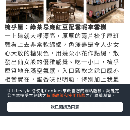
梳乎厘：綠茶忌廉紅豆配雲呢拿雪糕
一上碟就大呼漂亮，厚厚的兩片梳乎厘班
戟看上去非常軟綿綿，色澤盡是令人少女
心大放的糖果色，用幾朶小花作點綴，散
發出仙女般的優雅感覺。吃一小口，梳乎
厘質地充滿空氣感，入口鬆軟之餘口感亦
相當實在，蛋香味也明顯，特別加上我最
愛的綠茶紅豆口味：有打得幼滑綠茶忌
U Lifestyle 會使用Cookies來改善您的網站體驗，請確定
您同意接受本網站之
私隱政策和使用條款
才可繼續瀏覽。
廉，綠茶香味也算是濃郁，配上粒粒紅豆
蓉及甘香的綠茶雪糕，口感非常豐富。
我已閱讀及同意