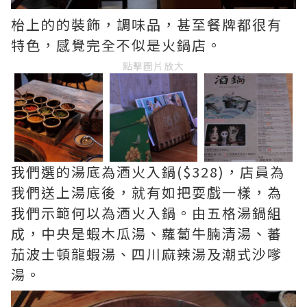
枱上的的裝飾，調味品，甚至餐牌都很有
特色，感覺完全不似是火鍋店。
點擊圖片放大
我們選的湯底為酒火入鍋($328)，店員為
我們送上湯底後，就有如把耍戲一樣，為
我們示範何以為酒火入鍋。由五格湯鍋組
成，中央是蝦木瓜湯、蘿蔔牛腩清湯、蕃
茄波士頓龍蝦湯、四川麻辣湯及潮式沙嗲
湯。