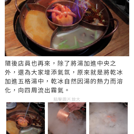
隨後店員也再來，除了將湯加進中央之
外，還為大家增添氣氛，原來就是將乾冰
加進五格湯中，乾冰自然因湯的熱力而溶
化，向四周流出霧氣。
點擊圖片放大