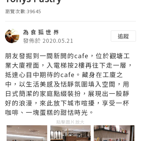
瀏覽次數:39645
為 食 狐 世 界
追蹤
發佈於 2020.05.21
朋友發掘到一間新開的cafe，位於觀塘工
業大廈裡面，入電梯按2樓再往下走一層，
抵達心目中期待的cafe。藏身在工廈之
中，以生活美感及恬靜氛圍填入空間，用
日式簡潔的家庭點綴裝扮，展現出一股靜
好的浪漫，來此放下城市喧擾，享受一杯
咖啡、一塊蛋糕的甜恬時光。
點擊圖片放大