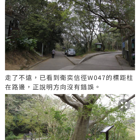
走了不遠，已看到衛奕信徑W047的標距柱
在路邊，正說明方向沒有錯誤。