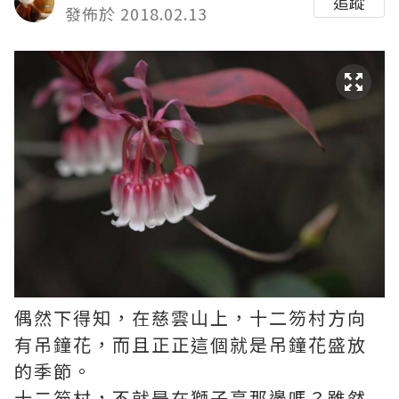
追蹤
發佈於 2018.02.13
偶然下得知，在慈雲山上，十二笏村方向
有吊鐘花，而且正正這個就是吊鐘花盛放
的季節。
十二笏村，不就是在獅子亭那邊嗎？雖然