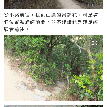
從小路前往，找到山邊的吊鐘花，可是這
個位置較崎嶇險要，並不建議缺乏遠足經
驗者前往。