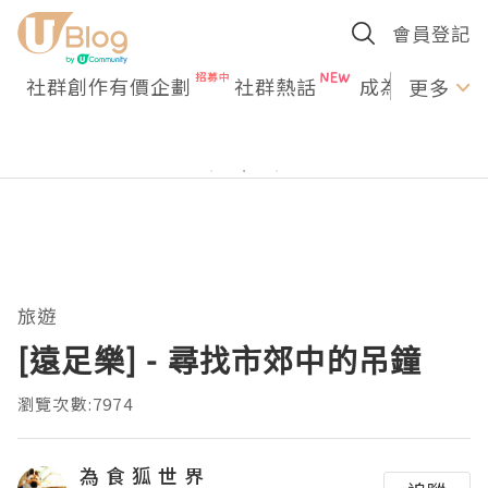
會員登記
社群創作有價企劃
社群熱話
成為U Creato
更多
旅遊
[遠足樂] - 尋找市郊中的吊鐘
瀏覽次數:7974
為 食 狐 世 界