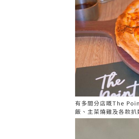
有多間分店嘅The P
飯、主菜燒雞及各款扒類