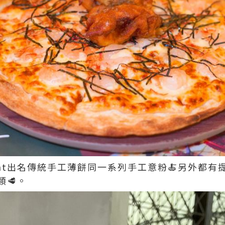
oint出名傳統手工薄餅同一系列手工意粉🍝另外都
🥩。