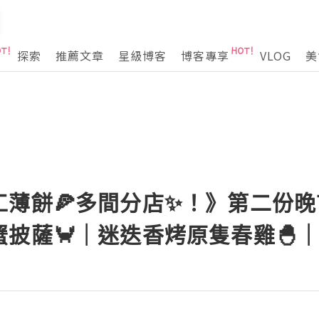
探索
推薦文章
星級博客
博客專享
VLOG
美
薄餅🍕多間分店✨！》第二份晚
披薩🦀｜迷迭香烤原隻春雞🐣｜+