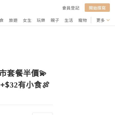
會員登記
開始撰寫
食
旅遊
女生
玩樂
親子
生活
寵物
行山
更多
打卡
市套餐半價💫
$32有小食🍖