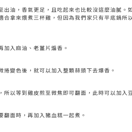
至出油，香氣更足，且吃起來也比較沒這麼油膩。
適合拿來煨煮三杯雞，但因為我們家只有平底鍋所
再加入麻油、老薑片煸香。
微捲變色後，就可以加入整顆蒜頭下去爆香。
，所以等到雞皮煎至微焦即可翻面，此時可以加入豆
要翻面時，再加入豬血糕一起煮。