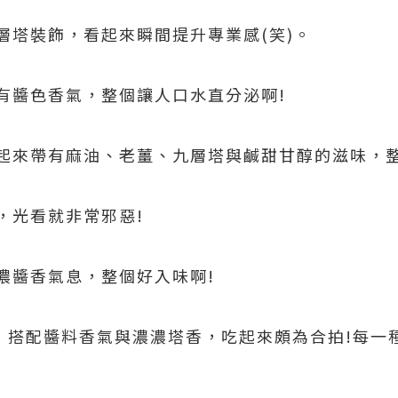
層塔裝飾，看起來瞬間提升專業感(笑)。
有醬色香氣，整個讓人口水直分泌啊!
起來帶有麻油、老薑、九層塔與鹹甜甘醇的滋味，整
，光看就非常邪惡!
濃醬香氣息，整個好入味啊!
，搭配醬料香氣與濃濃塔香，吃起來頗為合拍!每一