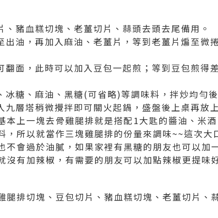
切片、豬血糕切塊、老薑切片、蒜頭去頭去尾備用。
煎至出油，再加入麻油、老薑片，等到老薑片煸至微
即可翻面，此時可以加入豆包一起煎；等到豆包煎得
酒、冰糖、麻油、黑糖(可省略)等調味料，拌炒均勻
放入九層塔稍微攪拌即可關火起鍋，盛盤後上桌再放
基本上一塊去骨雞腿排就是搭配1大匙的醬油、米酒
料，所以就當作三塊雞腿排的份量來調味~~這次大
也不會過於油膩，如果家裡有黑糖的朋友也可以加
就沒有加辣椒，有需要的朋友可以加點辣椒更提味好
雞腿排切塊、豆包切片、豬血糕切塊、老薑切片、