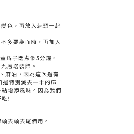
捲變色，再放入蒜頭一起
差不多要翻面時，再加入
後蓋鍋子悶煮個5分鐘。
上九層塔裝飾。
、麻油，因為這次還有
口還特別減去一半的麻
一點增添風味。因為我們
吃!
蒜頭去頭去尾備用。