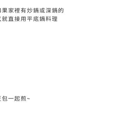
如果家裡有炒鍋或深鍋的
以就直接用平底鍋料理
包一起煎~