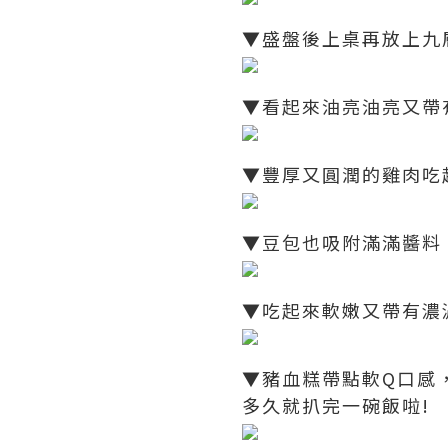
▼盛盤後上桌再放上九
▼看起來油亮油亮又帶
▼豐厚又圓潤的雞肉吃
▼豆包也吸附滿滿醬料
▼吃起來軟嫩又帶有濃
▼豬血糕帶點軟Q口感
多久就扒完一碗飯啦!