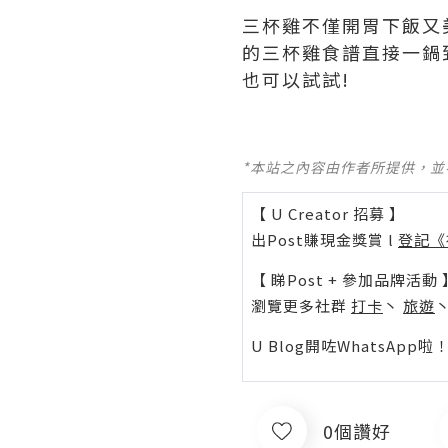
三杯雞不僅開胃下飯又
的三杯雞食譜直接一鍋
也可以試試!
*本站之內容由作者所提供，
【 U Creator 招募 】
出Post賺現金獎賞 l
登記《
【 睇Post + 參加品牌活動 
瀏覽更多社群
打卡
丶
旅遊
U Blog開咗WhatsAp
0個讚好