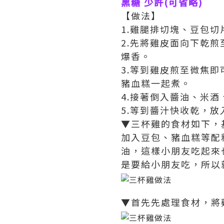
黑糖 少許(可省略)
【做法】
1.雞腿排切塊、豆包
2.先將雞皮面向下乾
爆香。
3.等到雞皮煎至微焦
豬血糕一起煮。
4.接著倒入醬油、米
5.等到醬汁快收乾，
▼三杯雞的食材如下，
加入豆包、豬血糕等配
油，這樣小朋友吃起來
是要給小朋友吃，所以
▼首先先處理食材，將