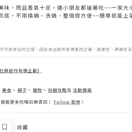
美味，而且香氣十足，連小朋友都搶著吃~~一家大
到底，不用換鍋、洗鍋，整個很方便~~簡單就能上
並不代表本站的立場。因此本站對所有博客的立場、真實性、準確性
社群創作有價企劃》
】
丶
美食
丶
親子
丶
寵物
丶
扮靚攻略
及
活動情報
p啦！發掘更多吃喝玩樂資訊！
Follow 我哋
！
收藏