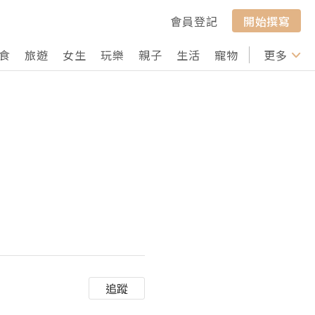
會員登記
開始撰寫
食
旅遊
女生
玩樂
親子
生活
寵物
行山
更多
打卡
追蹤