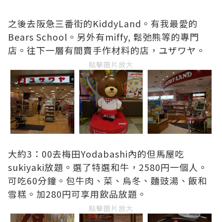
之後去阪急三番街的KiddyLand。有我最愛的
Bears School。另外有miffy, 鬆弛熊等的專門
店。往下一層有間賣手作材料的店，ユザワヤ。
點擊圖片放大
大約3：00去梅田Yodabashi內的但馬屋吃
sukiyaki放題。選了特選和牛，2580円一個人。
可吃60分鐘。包牛肉、菜、烏冬、麵豉湯、飯和
雪糕。加280円可享用飲品放題。
點擊圖片放大