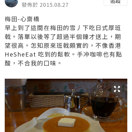
追蹤
發佈於 2015.08.27
梅田-心齋橋
早上到了這間在梅田的雪丿下吃日式厚班
戟。落單以後等了超過半個鐘才送上，期
望很高。怎知原來班戟頗實的，不像香港
HeSheEat 吃到的鬆軟。手冲咖啡也有點
酸，不合我的囗味。