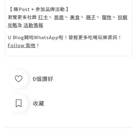
【 睇Post + 參加品牌活動 】
瀏覽更多社群
打卡
丶
旅遊
丶
美食
丶
親子
丶
寵物
丶
扮靚
攻略
及
活動情報
U Blog開咗WhatsApp啦！發掘更多吃喝玩樂資訊！
Follow 我哋
！
0個讚好
收藏