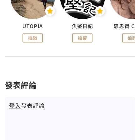
urnal
UTOPIA
魚堅日記
追蹤
追蹤
追蹤
發表評論
登入
發表評論