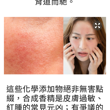
背道而馳。
這些化學添加物絕非無害點
綴，合成香精是皮膚過敏、
紅腫的常見元凶；有爭議的