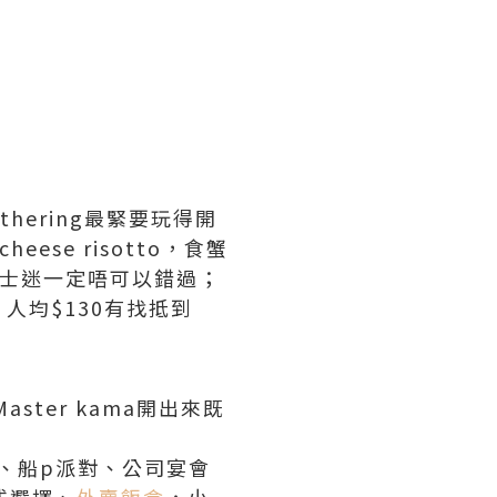
hering最緊要玩得開
ese risotto，食蟹
芝士迷一定唔可以錯過；
人均$130有找抵到
ster kama開出來既
節、船p派對、公司宴會