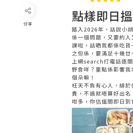
點樣即日搵
分享
踏入2026年，話說小
係一個問題，又要約人
課啦，話晒我都係吃貨
之但係，要滿足十幾廿
上網search打電話
野食咩？重點係影響我
個朵嘛！
枉天不負有心人，緋於
貴，不過就唔算好出名，但
咁多，你估搵間即日到