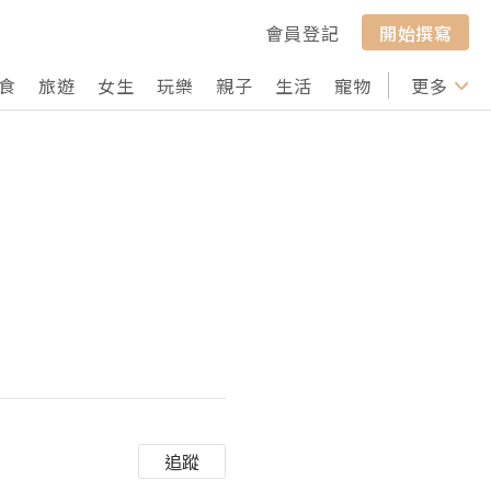
會員登記
開始撰寫
食
旅遊
女生
玩樂
親子
生活
寵物
行山
更多
打卡
追蹤