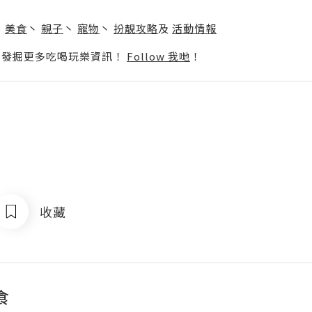
】
丶
美食
丶
親子
丶
寵物
丶
扮靚攻略
及
活動情報
p啦！發掘更多吃喝玩樂資訊！
Follow 我哋
！
收藏
食