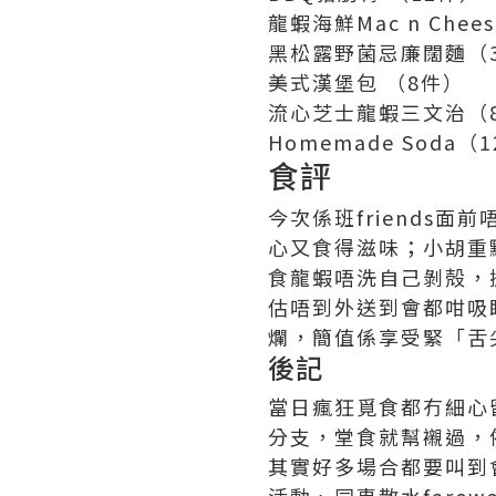
龍蝦海鮮Mac n Chee
黑松露野菌忌廉闊麵（
美式漢堡包 （8件）
流心芝士龍蝦三文治（
Homemade Soda（
食評
今次係班friends面
心又食得滋味；小胡重點到會
食龍蝦唔洗自己剝殻，
估唔到外送到會都咁吸
爛，簡值係享受緊「舌
後記
當日瘋狂覓食都冇細心留意
分支，堂食就幫襯過，
其實好多場合都要叫到會