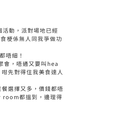
搞個活動，派對場地已經
搵食梗係無人同我爭做功
都唔細！
聚會，唔通又要叫hea
；咁先對得住我美食達人
套餐選擇又多，價錢都唔
 room都搵到，邊理得