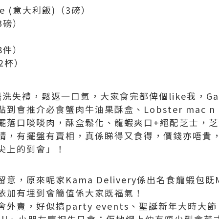
se (意大利飯)（3磅）
3磅）
8件）
12杯）
前唔洗失禮，鬆返一口氣，大家食完都俾個like我，Gat
推介必食蟹肉牛油果酥盒、Lobster mac n che
擺落口啖啖肉，酥盒鬆化、龍蝦爽口+絕配芝士，
睛，有擺盤有賣相，真係睇得又食得，價錢亦唔貴，
尖上的到會」！
，原來呢家Kama Delivery係出名食龍蝦包既Ma
依加有埋到會簡值係大家既福氣！
外賣，好似搞party events、聖誕新年大時大