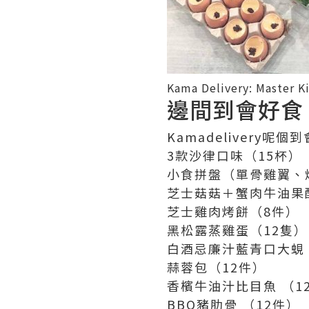
Kama Delivery: Master K
邊間到會好食
Kamadelivery呢個
3款沙律口味（15杯）
小食拼盤（單骨雞翼、
芝士菇菇＋蟹肉牛油果
芝士雞肉烤餅（8件）
黑松露蒸雞蛋（12隻）
白酒忌廉汁藍青口大蜆
蒜蓉包（12件）
香檳牛油汁比目魚 （1
BBQ豬肋骨 （12件）