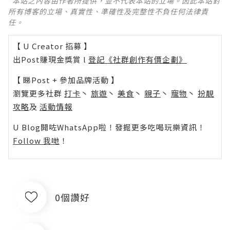
*本站之內容由作者所提供，並不代表本站的立場。因此本站對
所有博客的立場、真實性、準確性及完整性不負任何法律責
任。
【 U Creator 招募 】
出Post賺現金獎賞 l
登記《社群創作有價企劃》
【 睇Post + 參加品牌活動 】
瀏覽更多社群
打卡
丶
旅遊
丶
美食
丶
親子
丶
寵物
丶
扮靚
攻略
及
活動情報
U Blog開咗WhatsApp啦！發掘更多吃喝玩樂資訊！
Follow 我哋
！
0個讚好