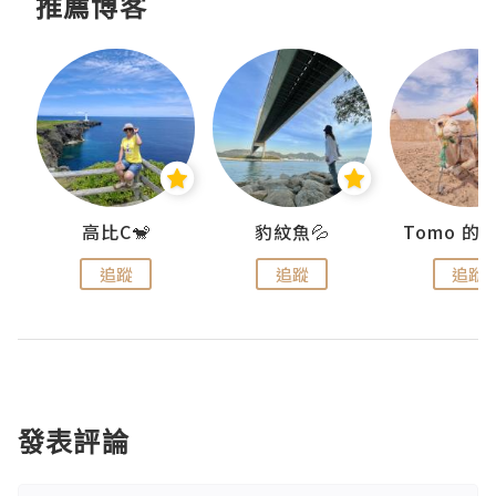
推薦博客
)
高比C🐒
豹紋魚💦
追蹤
追蹤
追蹤
發表評論