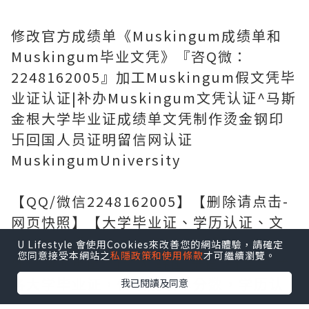
修改官方成绩单《Muskingum成绩单和
Muskingum毕业文凭》『咨Q微：
2248162005』加工Muskingum假文凭毕
业证认证|补办Muskingum文凭认证^马斯
金根大学毕业证成绩单文凭制作烫金钢印
卐回国人员证明留信网认证
MuskingumUniversity
【QQ/微信2248162005】【删除请点击-
网页快照】【大学毕业证、学历认证、文
凭、学位证、成绩单等】 代办国外（海
U Lifestyle 會使用Cookies來改善您的網站體驗，請確定
您同意接受本網站之
私隱政策和使用條款
才可繼續瀏覽。
外）澳洲英国 加拿大 韩国 美国,新西兰 等
各大学毕业证，修改成绩单分数，学历认
我已閱讀及同意
证，文凭，diploma，degree