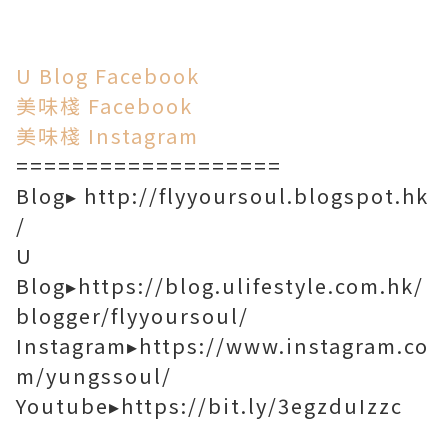
U Blog Facebook
美味棧 Facebook
美味棧 Instagram
===================
Blog▸
http://flyyoursoul.blogspot.hk
/
U
Blog▸
https://blog.ulifestyle.com.hk/
blogger/flyyoursoul/
Instagram▸
https://www.instagram.co
m/yungssoul
/
Youtube▸
https://bit.ly/3egzduI
zzc