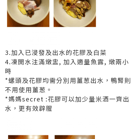
3.加入已浸發及出水的花膠及白菜
4.凍開水注滿燉盅, 加入適量魚露, 燉兩小
時
*螺頭及花膠均需分別用薑葱出水，鴨腎則
不用使用薑葱。
*媽媽secret :花膠可以加少量米酒一齊出
水，更有效辟腥