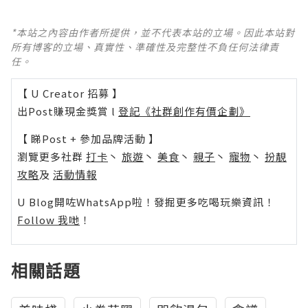
*本站之內容由作者所提供，並不代表本站的立場。因此本站對
所有博客的立場、真實性、準確性及完整性不負任何法律責
任。
【 U Creator 招募 】
出Post賺現金獎賞 l
登記《社群創作有價企劃》
【 睇Post + 參加品牌活動 】
瀏覽更多社群
打卡
丶
旅遊
丶
美食
丶
親子
丶
寵物
丶
扮靚
攻略
及
活動情報
U Blog開咗WhatsApp啦！發掘更多吃喝玩樂資訊！
Follow 我哋
！
相關話題