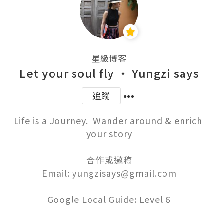
星級博客
Let your soul fly ‧ Yungzi says
追蹤
Life is a Journey.  Wander around & enrich 
your story

合作或邀稿

Email: yungzisays@gmail.com

Google Local Guide: Level 6