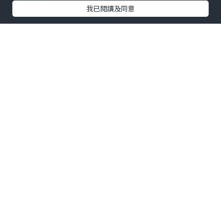
我已閱讀及同意
而這香港限定的單一麥芽威士忌，以香港
這座充滿活力、融匯東西方文化的國際大
都會為主題，展現其獨特的魅力與多元
性。全球只得2500支，香港約大概300
支。