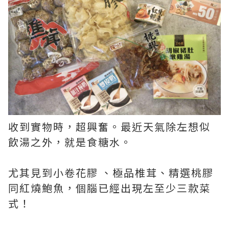
收到實物時，超興奮。最近天氣除左想似
飲湯之外，就是食糖水。
尤其見到小卷花膠 、極品椎茸、精選桃膠
同紅燒鮑魚，個腦已經出現左至少三款菜
式！