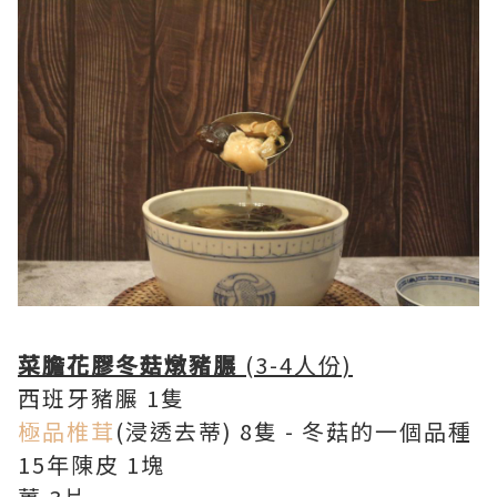
菜膽花膠冬菇燉豬𦟌
(3-4人份)
西班牙豬𦟌 1隻
極品椎茸
(浸透去蒂) 8隻 - 冬菇的一個品種
15年陳皮 1塊