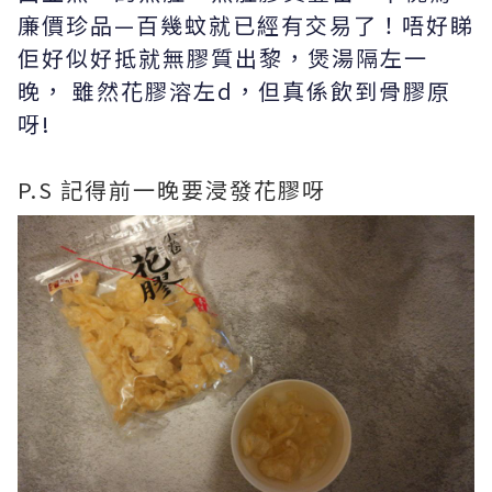
廉價珍品—百幾蚊就已經有交易了！唔好睇
佢好似好抵就無膠質出黎，煲湯隔左一
晚， 雖然花膠溶左d，但真係飲到骨膠原
呀!
P.S 記得前一晚要浸發花膠呀