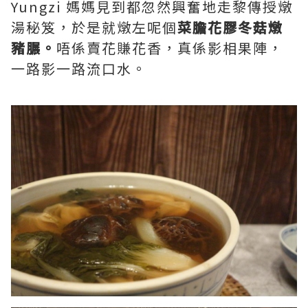
Yungzi 媽媽見到都忽然興奮地走黎傳授燉
湯秘笈，於是就燉左呢個
菜膽花膠冬菇燉
豬𦟌。
唔係賣花賺花香，真係影相果陣，
一路影一路流口水。