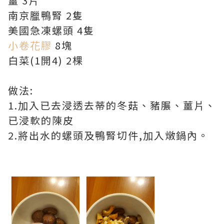
薑 3片
南京臘鴨腎 2隻
美國急凍螺頭 4隻
小卷花膠
8塊
白菜(1開4) 2棵
做法:
1.加入已去浸透去蒂的冬菇、豬𦟌、薑片、
已浸軟的陳皮
2.將出水的螺頭及鴨腎切件,加入燉鍋內。