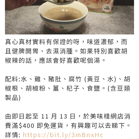
真心真材實料有保證的呀，味道濃郁，而
且健脾開胃、去濕消腫。如果特別喜歡胡
椒辣的話，應該會好喜歡呢個湯。
配料:水、雞、豬肚、腐竹 (黃豆、水)、胡
椒根、胡椒粉、薑、杞子、食鹽。(含豆類
製品)
由即日起至 11 月 13 日，於美味棧網店消
費滿$400 即免運貨，有興趣可以去睇下。
詳情:
https://bit.ly/3mBnxHc