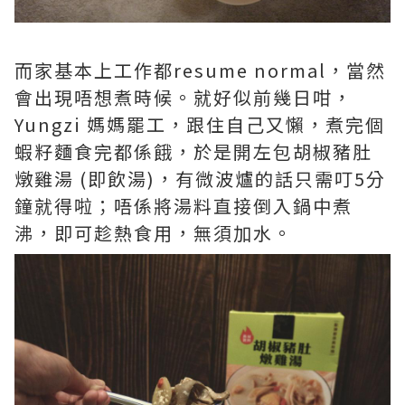
而家基本上工作都resume normal，當然
會出現唔想煮時候。就好似前幾日咁，
Yungzi 媽媽罷工，跟住自己又懶，煮完個
蝦籽麵食完都係餓，於是開左包胡椒豬肚
燉雞湯 (即飲湯)，有微波爐的話只需叮5分
鐘就得啦；唔係將湯料直接倒入鍋中煮
沸，即可趁熱食用，無須加水。