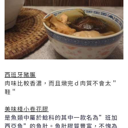
西班牙豬𦟌
肉味比較香濃，而且燉完ｄ肉質不會太＂
鞋＂
美味棧小卷花膠
是魚類中屬於鯰科的其中一款名為”班加
西亞魚”的魚肚。魚肚膠質豐富，不愧為