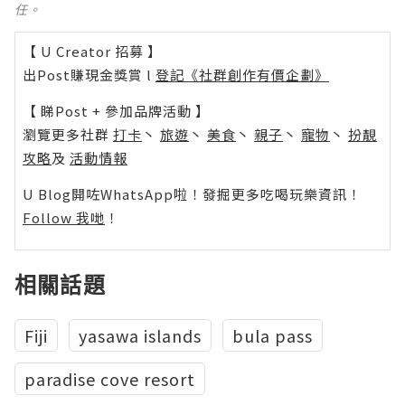
任。
【 U Creator 招募 】
出Post賺現金獎賞 l
登記《社群創作有價企劃》
【 睇Post + 參加品牌活動 】
瀏覽更多社群
打卡
丶
旅遊
丶
美食
丶
親子
丶
寵物
丶
扮靚
攻略
及
活動情報
U Blog開咗WhatsApp啦！發掘更多吃喝玩樂資訊！
Follow 我哋
！
相關話題
Fiji
yasawa islands
bula pass
paradise cove resort