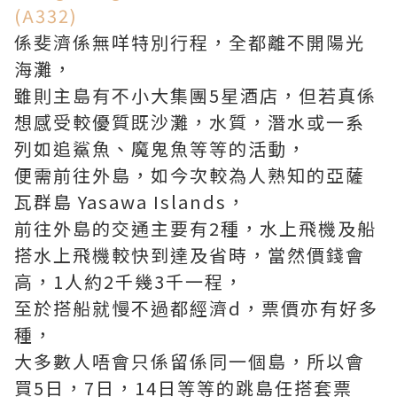
(A332)
係斐濟係無咩特別行程，全都離不開陽光
海灘，
雖則主島有不小大集團5星酒店，但若真係
想感受較優質既沙灘，水質，潛水或一系
列如追鯊魚、魔鬼魚等等的活動，
便需前往外島，如今次較為人熟知的亞薩
瓦群島 Yasawa Islands，
前往外島的交通主要有2種，水上飛機及船
搭水上飛機較快到達及省時，當然價錢會
高，1人約2千幾3千一程，
至於搭船就慢不過都經濟d，票價亦有好多
種，
大多數人唔會只係留係同一個島，所以會
買5日，7日，14日等等的跳島任搭套票