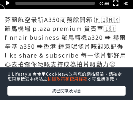
00:00
HD
芬蘭航空最新A350商務艙開箱 🇫🇮🇭🇰
羅馬機場 plaza premium 貴賓室🇮🇹
finnair business 羅馬轉機a320 ➡️ 赫爾
辛基 a350 ➡️香港 鍾意呢條片嘅觀眾記得
like share & subscribe 每一條片都好用
心去拍🙈你哋嘅支持成為拍片嘅動力🥺
我哋下條片再見啦❤️
U Lifestyle 會使用Cookies來改善您的網站體驗，請確定
您同意接受本網站之
私隱政策和使用條款
才可繼續瀏覽。
希望各位喜歡
Youtube:granny cheung por 張婆
我已閱讀及同意
Fb :flyjnow
Ig:kokochuuuuuuu