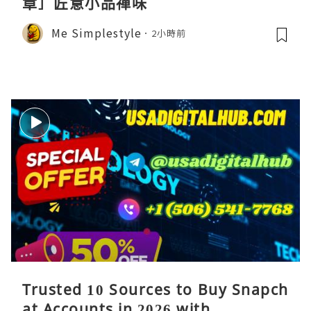
章］匠意小品禪味
Me Simplestyle
2小時前
Trusted 10 Sources to Buy Snapch
at Accounts in 2026 with ...