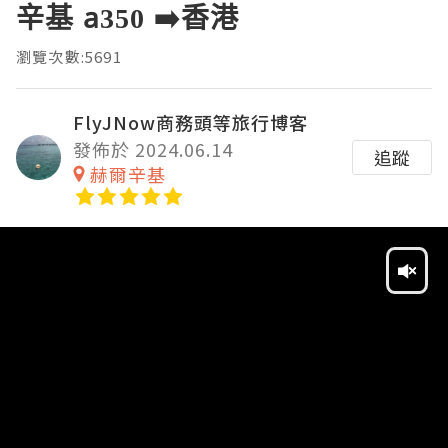
辛基 a350 ➡️香港
瀏覽次數:5691
FlyJNow商務頭等旅行博客
發佈於 2024.06.14
追蹤
赫爾辛基
Video
Player
HD
SD