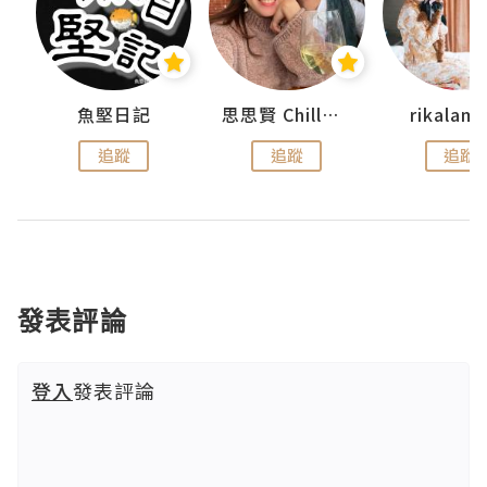
urnal
魚堅日記
思思賢 ChillMyBabe
rikala
追蹤
追蹤
追蹤
發表評論
登入
發表評論