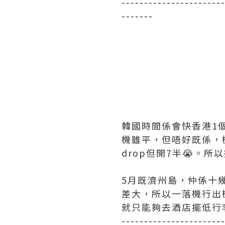
----------------------
-------
韓國時間係會快香港1
機雖平，但唔好既係，機場
drop但開7半😭。所以
5月既濟州島，仲係十
差大，所以一落機行出
就只能夠去酒店擺低行
----------------------