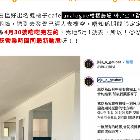
搵好出名既橘子cafe
analogue柑橘農場 아날로그감
個鐘，過到去發覺已經人去樓空，唔知係期間限定
係
4月30號啱啱完左約
，我地5月1號去，所以！🙂
方既營業時間同最新動態
呀！！