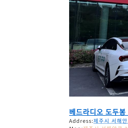
베드라디오 도두봉 Be
Address:
제주시 서해안로