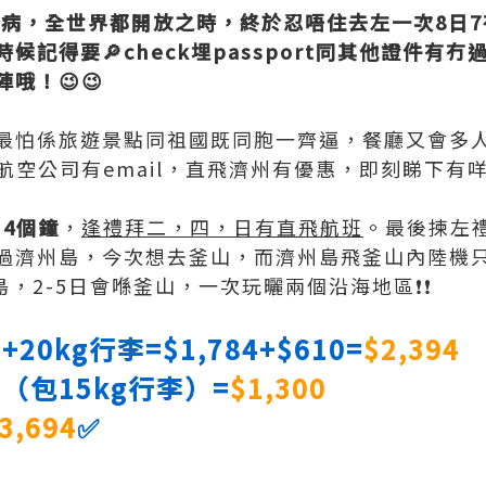
風土病，全世界都開放之時，終於忍唔住去左一次8日7
候記得要🔎check埋passport同其他證件有
哦！😉😉
最怕係旅遊景點同祖國既同胞一齊逼，餐廳又會多
航空公司有email，直飛濟州有優惠，即刻睇下有咩
，4個鐘
，
逢禮拜二，四，日有直飛航班
。最後揀左
過濟州島，今次想去釜山，而濟州島飛釜山內陸機只
，2-5日會喺釜山，一次玩曬兩個沿海地區❗️❗️
0kg行李=$1,784+$610=
$2,394
（包15kg行李）=
$1,300
3,694
✅