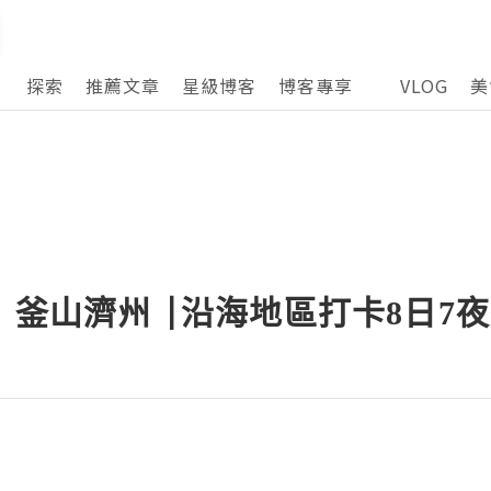
探索
推薦文章
星級博客
博客專享
VLOG
美
san| 釜山濟州 |沿海地區打卡8日7夜