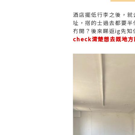
酒店擺低行李之後，就去
址，搭的士過去都要半
冇開？後來睇返ig先知
check清楚想去既地