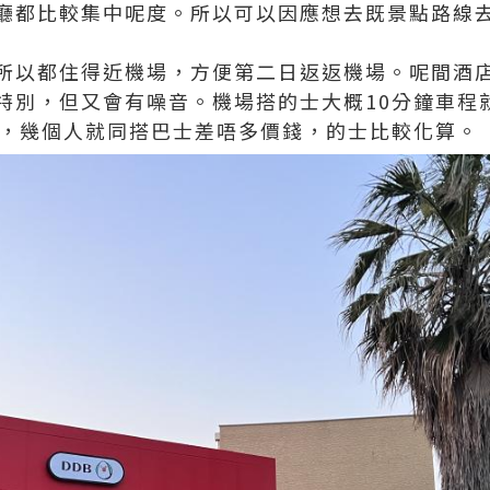
廳都比較集中呢度。所以可以因應想去既景點路線
所以都住得近機場，方便第二日返返機場。呢間酒
特別，但又會有噪音。機場搭的士大概10分鐘車程就到，
費，幾個人就同搭巴士差唔多價錢，的士比較化算。