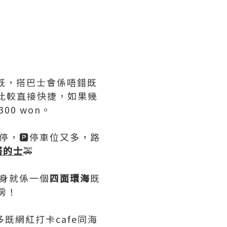
卡既，搭巴士會係唔錯既
士比較直接快捷，如果幾
0 won。
停，🅿️停車位又多，路
搭的士
🚕
身就係一個
四面環海
既
房！
既網紅打卡cafe同海