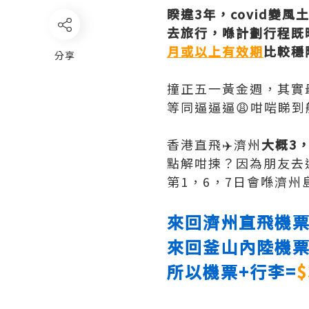
睽違3年，covid變
去旅行，喺計劃行程既時
月或以上有效期
比較穩陣
分享
撞正五一黃金週，其實
等同逼逼逼😩咁啱睇到
香港直飛✈️濟州
大概3
點解咁揀？因為朋友去
第1，6，7日會喺濟州島
來回濟州直飛機票+2
來回釜山內陸機票
所以機票+行李=
$