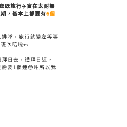
夜既旅行✈️實在太耐無
冇過期，基本上都要有
6個
人排隊，旅行就變左等等
班次啱啦👀
禮拜日去，禮拜日返。
需要1個鐘😳咁所以我