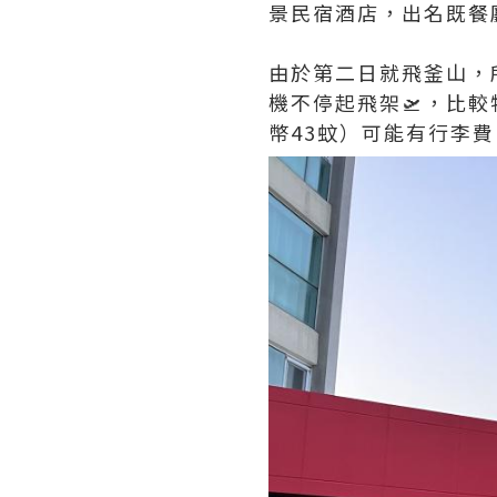
景民宿酒店，出名既餐
由於第二日就飛釜山，
機不停起飛架🛫️，比較
幣43蚊）可能有行李