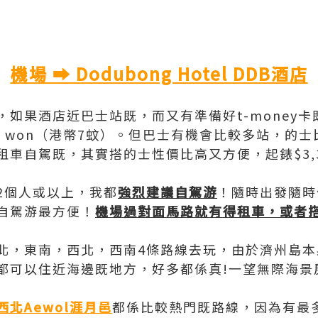
機場 ➡️ Dodubong Hotel DDB酒店
，如果酒店近巴士站既，而又有準備好t-money
50 won（港幣7蚊）。但巴士有機會比較多站，的
車自駕既，其實搭的士性價比高又方便，起錶$3,30
2個人或以上，我都
強烈建議自駕游
！隨時出發隨時
自駕游最方便！
機場過對面馬路就有得租車，或者
北，東南，西北，西南4條路線去玩，由於濟州島本
都可以住近海邊既地方，好多都係真!一望無際海景
西北Aewol涯月邑
都係比較熱門既路線，因為有最多