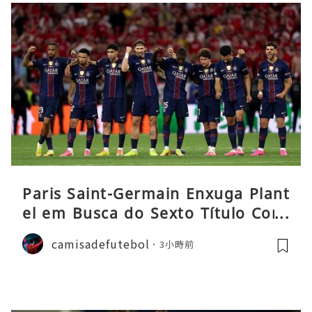
Paris Saint-Germain Enxuga Plant
el em Busca do Sexto Título Cons
ecutivo da Liga
camisadefutebol
3小時前