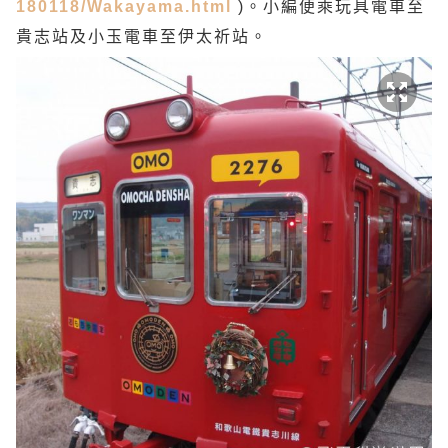
180118/Wakayama.html
)。小編便乘玩具電車至
貴志站及小玉電車至伊太祈站。