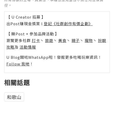
任。
【 U Creator 招募 】
出Post賺現金獎賞 l
登記《社群創作有價企劃》
【 睇Post + 參加品牌活動 】
瀏覽更多社群
打卡
丶
旅遊
丶
美食
丶
親子
丶
寵物
丶
扮靚
攻略
及
活動情報
U Blog開咗WhatsApp啦！發掘更多吃喝玩樂資訊！
Follow 我哋
！
相關話題
和歌山