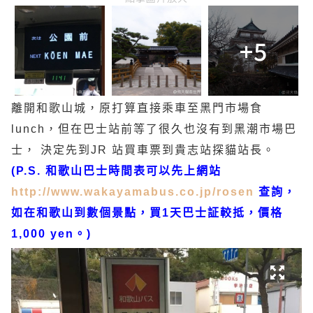
+5
離開和歌山城，原打算直接乘車至黑門市場食
lunch，但在巴士站前等了很久也沒有到黑潮市場巴
士， 決定先到JR 站買車票到貴志站探貓站長。
(P.S. 和歌山巴士時間表可以先上網站
http://www.wakayamabus.co.jp/rosen
查詢，
如在和歌山到數個景點，買1天巴士証較抵，價格
1,000 yen。)