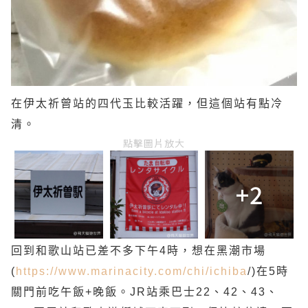
在伊太祈曾站的四代玉比較活躍，但這個站有點冷
清。
點擊圖片放大
+2
回到和歌山站已差不多下午4時，想在黑潮市場
(
https://www.marinacity.com/chi/ichiba
/)在5時
關門前吃午飯+晚飯。JR站乘巴士22、42、43、