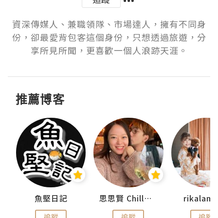
資深傳媒人、兼職領隊、市場達人，擁有不同身
份，卻最愛背包客這個身份，只想透過旅遊，分
享所見所聞，更喜歡一個人浪跡天涯。
推薦博客
urnal
魚堅日記
思思賢 ChillMyBabe
rikala
追蹤
追蹤
追蹤