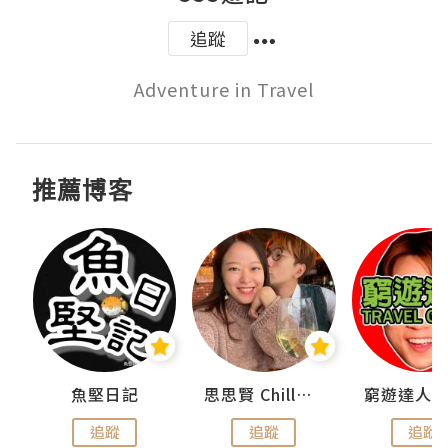
追蹤
Adventure in Travel
推薦博客
urnal
魚堅日記
思思賢 ChillMyBabe
追蹤
追蹤
追蹤