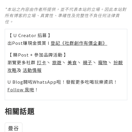
*本站之內容由作者所提供，並不代表本站的立場。因此本站對
所有博客的立場、真實性、準確性及完整性不負任何法律責
任。
【 U Creator 招募 】
出Post賺現金獎賞 l
登記《社群創作有價企劃》
【 睇Post + 參加品牌活動 】
瀏覽更多社群
打卡
丶
旅遊
丶
美食
丶
親子
丶
寵物
丶
扮靚
攻略
及
活動情報
U Blog開咗WhatsApp啦！發掘更多吃喝玩樂資訊！
Follow 我哋
！
相關話題
曼谷