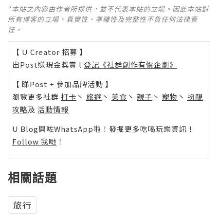
*本站之內容由作者所提供，並不代表本站的立場。因此本站對
所有博客的立場、真實性、準確性及完整性不負任何法律責
任。
【 U Creator 招募 】
出Post賺現金獎賞 l
登記《社群創作有價企劃》
【 睇Post + 參加品牌活動 】
瀏覽更多社群
打卡
丶
旅遊
丶
美食
丶
親子
丶
寵物
丶
扮靚
攻略
及
活動情報
U Blog開咗WhatsApp啦！發掘更多吃喝玩樂資訊！
Follow 我哋
！
相關話題
旅行