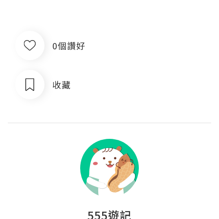
0個讚好
收藏
555遊記