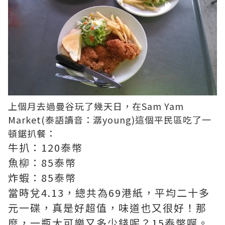
上個月去過曼谷玩了幾天日，在Sam Yam
Market(泰語讀音：潺young)這個平民區吃了一
頓鋸扒餐：
牛扒：120泰幣
魚柳：85泰幣
炸蝦：85泰幣
當時兌4.13，總共為69港紙，平均二十多
元一碟，真是好超值，味道也又很好！那
麼，一瓶大可樂又多少錢呢？15泰幣啊。