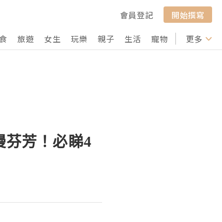
會員登記
開始撰寫
食
旅遊
女生
玩樂
親子
生活
寵物
行山
更多
打卡
漫芬芳！必睇4