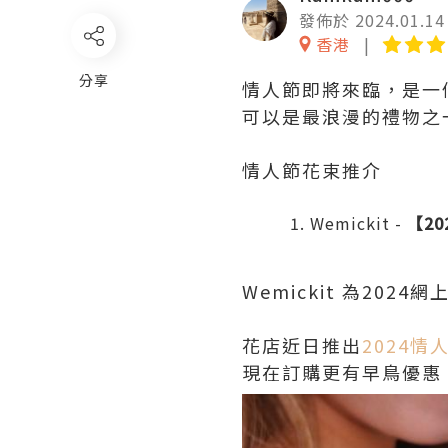
發佈於 2024.01.14
香港
分享
情人節即將來臨，是一
可以是最浪漫的禮物之
情人節花束推介
Wemickit
-
【2
Wemickit 為202
花店近日推出
2024情
現在訂購更有早鳥優惠