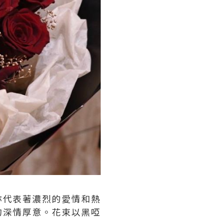
亦代表著濃烈的愛情和熱
的深情厚意。花束以黑啞