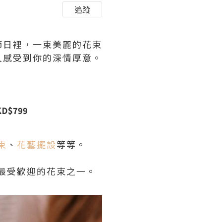
追蹤
節日裡，一束美麗的花束
人感受到你的深情厚意。
D$799
束
、
花藝擺設
等等。
最受歡迎的花束之一。