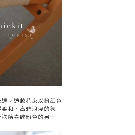
表達。這款花束以粉紅色
種柔和、高雅浪漫的氛
合送給喜歡粉色的另一