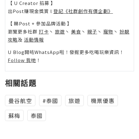
【 U Creator 招募 】
出Post賺現金獎賞 l
登記《社群創作有價企劃》
【 睇Post + 參加品牌活動 】
瀏覽更多社群
打卡
丶
旅遊
丶
美食
丶
親子
丶
寵物
丶
扮靚
攻略
及
活動情報
U Blog開咗WhatsApp啦！發掘更多吃喝玩樂資訊！
Follow 我哋
！
相關話題
曼谷航空
#泰國
旅遊
機票優惠
蘇梅
泰國