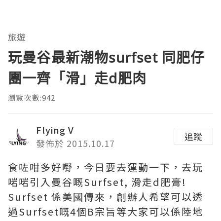
旅遊
玩曼谷最新潮物surfset 同肥仔
團一齊「滑」走d肥肉
瀏覽次數:942
Flying V
追蹤
發佈於 2015.10.17
食咗咁多好嘢，今日要去運動一下，去玩
啱啱引入曼谷嘅Surfset, 滑走d肥膏!
Surfset 係美國傳來，創辦人希望可以透
過Surfset嘅4個B宗旨等大家可以係陸地