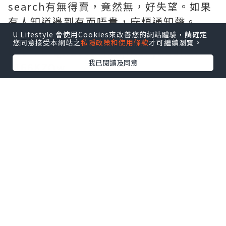
search有無得賣，竟然無，好失望。如果
有人知道邊到有而唔貴，麻煩通知聲。
https://youtu.be/wLteSYe2SnA?
U Lifestyle 會使用Cookies來改善您的網站體驗，請確定
您同意接受本網站之
私隱政策和使用條款
才可繼續瀏覽。
list=PLYQwZvVuMnKjfKSFyuBdh2YKu
我已閱讀及同意
x166KZOw
點擊圖片放大
+2
*本站之內容由作者所提供，並不代表本站的立場。因此本站對
所有博客的立場、真實性、準確性及完整性不負任何法律責
任。