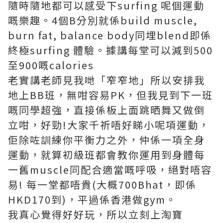
隨時隨地都可以感受下surfing 呢個運動
嘅樂趣。4個B分別就係build muscle,
burn fat, balance body同埋blend即係
終極surfing 體驗。據講每堂可以減到500
至900嘅calories
老實講老師見我哋「窄窄地」所以安排我
地上BB班，無咁容易PK，但我見到下一班
嘅同學超強，直接係板上面跳晒舞又做倒
立咁，好勁!大家千祈唔好睇小呢項運動，
佢除咗訓練你平衡力之外，仲係一項全身
運動，就算初級班都會教你運用到身體每
一舊muscle同配合適當嘅呼吸，絕對唔容
易! 每一堂都唔貴(大概700Bhat，即係
HKD170到)，平過係香港做gym。
我真心覺得好好玩，所以立刻上淘寶