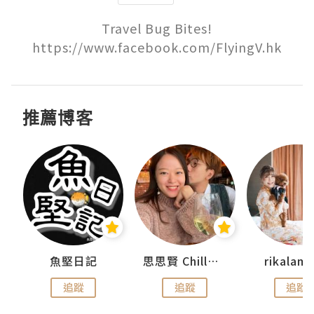
Travel Bug Bites!

https://www.facebook.com/FlyingV.hk
推薦博客
urnal
魚堅日記
思思賢 ChillMyBabe
rikala
追蹤
追蹤
追蹤