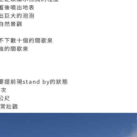
蓄後噴出地表
出巨大的泡泡
自然景觀
不下數十個的間歇泉
強的間歇泉
前現stand by的狀態
一次
0公尺
非常壯觀