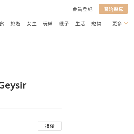
會員登記
開始撰寫
食
旅遊
女生
玩樂
親子
生活
寵物
行山
更多
打卡
ysir
追蹤