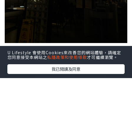
U Lifestyle 會使用Cookies來改善您的網站體驗，請確定
觀塘發現超有氛圍感嘅高質西餐廳
您同意接受本網站之
私隱政策和使用條款
才可繼續瀏覽。
我已閱讀及同意