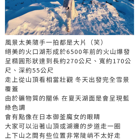
風景太美隨手一拍都是大片（笑）
絕美的火口湖形成於6500年前的火山爆發
呈橢圓形狀達到長約270公尺、寬約170公
尺、深約55公尺
走上從山頂看相當壯觀 冬天出發完全雪景
覆蓋
由於礦物質的關係 在夏天湖面是會呈現藍
綠色調
會有點像在日本御釜魔女的眼睛
大家可以沿著山頂或湖邊的步道走一圈
上下山之間有些位置非常陡峭不太好走