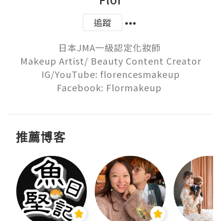
追蹤
日本JMA一級認定化妝師 

Makeup Artist/ Beauty Content Creator

IG/YouTube: florencesmakeup

Facebook: Flormakeup 
推薦博客