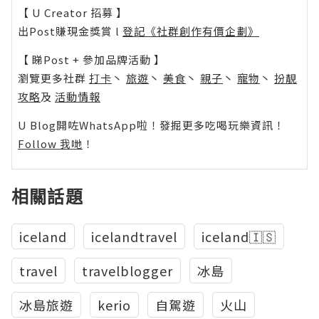
【 U Creator 招募 】
出Post賺現金獎賞 l
登記《社群創作有價企劃》
【 睇Post + 參加品牌活動 】
瀏覽更多社群
打卡
丶
旅遊
丶
美食
丶
親子
丶
寵物
丶
扮靚
攻略
及
活動情報
U Blog開咗WhatsApp啦！發掘更多吃喝玩樂資訊！
Follow 我哋
！
相關話題
iceland
icelandtravel
iceland🇮🇸
travel
travelblogger
冰島
冰島旅遊
kerio
自駕遊
火山