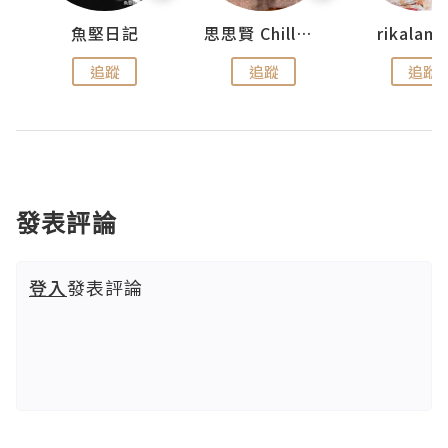
urnal
魚堅日記
思思賢 ChillMyBabe
rikala
追蹤
追蹤
追蹤
發表評論
登入
發表評論