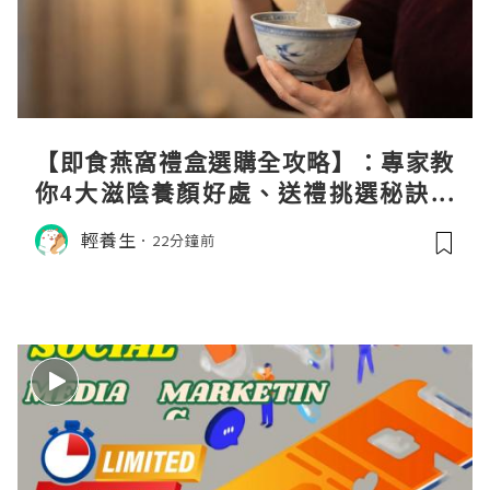
【即食燕窩禮盒選購全攻略】：專家教
你4大滋陰養顏好處、送禮挑選秘訣與
日常食用心得
輕養生
22分鐘前