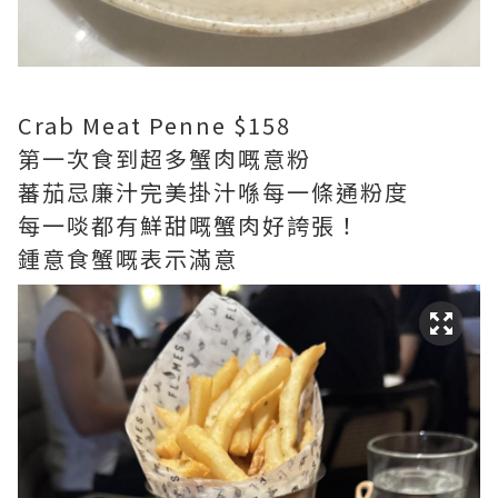
Crab Meat Penne $158
第一次食到超多蟹肉嘅意粉
蕃茄忌廉汁完美掛汁喺每一條通粉度
每一啖都有鮮甜嘅蟹肉好誇張！
鍾意食蟹嘅表示滿意