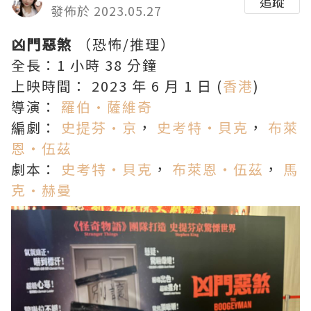
追蹤
發佈於 2023.05.27
凶門惡煞
（恐怖/推理）
全長：1 小時 38 分鐘
上映時間： 2023 年 6 月 1 日 (
香港
)
導演：
羅伯·薩維奇
編劇：
史提芬·京
，
史考特・貝克
，
布萊
恩・伍茲
劇本：
史考特・貝克
，
布萊恩・伍茲
，
馬
克·赫曼