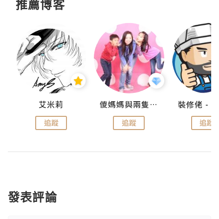
推薦博客
點滴
艾米莉
儍媽媽與兩隻小魔怪之家
追蹤
追蹤
追蹤
發表評論