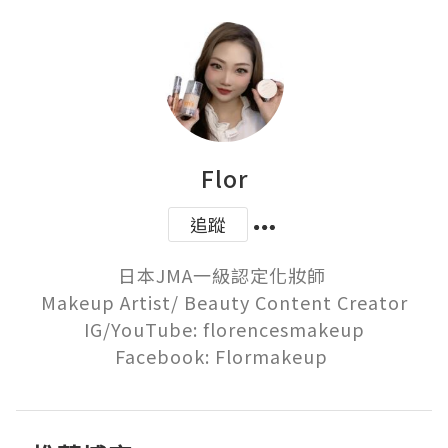
Flor
追蹤
日本JMA一級認定化妝師 

Makeup Artist/ Beauty Content Creator

IG/YouTube: florencesmakeup

Facebook: Flormakeup 