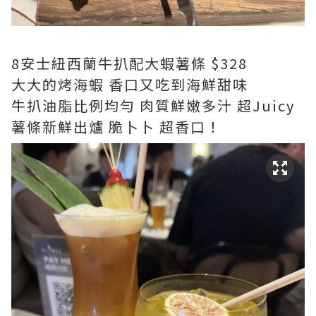
8安士紐西蘭牛扒配大蝦薯條 $328
大大的烤海蝦 香口又吃到海鮮甜味
牛扒油脂比例均勻 肉質鮮嫩多汁 超Juicy
薯條新鮮出爐 脆卜卜 超香口！