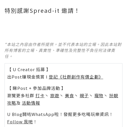
特別感謝Spread-it 邀請！
*本站之內容由作者所提供，並不代表本站的立場。因此本站對
所有博客的立場、真實性、準確性及完整性不負任何法律責
任。
【 U Creator 招募 】
出Post賺現金獎賞 l
登記《社群創作有價企劃》
【 睇Post + 參加品牌活動 】
瀏覽更多社群
打卡
丶
旅遊
丶
美食
丶
親子
丶
寵物
丶
扮靚
攻略
及
活動情報
U Blog開咗WhatsApp啦！發掘更多吃喝玩樂資訊！
Follow 我哋
！