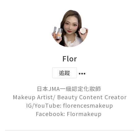
Flor
追蹤
日本JMA一級認定化妝師 

Makeup Artist/ Beauty Content Creator

IG/YouTube: florencesmakeup

Facebook: Flormakeup 