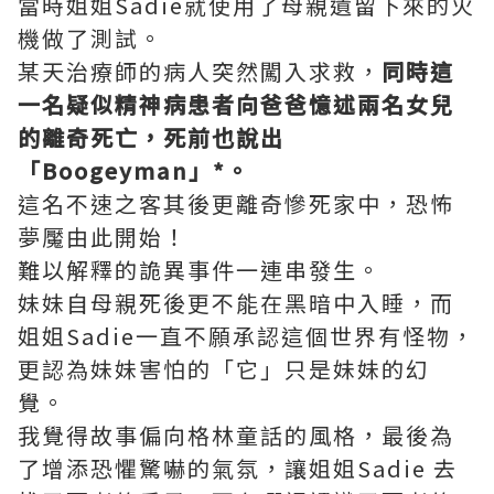
當時姐姐Sadie就使用了母親遺留下來的火
機做了測試。
某天治療師的病人突然闖入求救，
同時這
一名疑似精神病患者向爸爸憶述兩名女兒
的離奇死亡，死前也說出
「Boogeyman」*。
這名不速之客其後更離奇慘死家中，恐怖
夢魘由此開始！
難以解釋的詭異事件一連串發生。
妹妹自母親死後更不能在黑暗中入睡，而
姐姐Sadie一直不願承認這個世界有怪物，
更認為妹妹害怕的「它」只是妹妹的幻
覺。
我覺得故事偏向格林童話的風格，最後為
了增添恐懼驚嚇的氣氛，讓姐姐Sadie 去