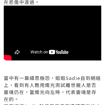
在悲傷中渡過。
當中有一幕細思極恐，姐姐Sadie自到網絡
上，看到有人教用燭光測試離世親人是否
靈魂仍在，當燭光向左時，代表靈魂是存
在的。