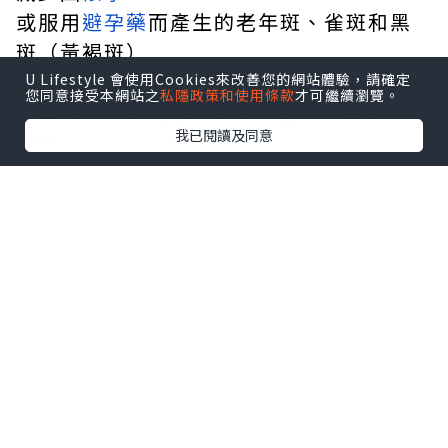
或服用
避孕藥
而產生的老年斑、雀斑和黑
斑（黃褐斑）
改善皮膚的外觀和感覺
U Lifestyle 會使用Cookies來改善您的網站體驗，請確定
您同意接受本網站之
私隱政策和使用條款
才可繼續瀏覽。
化學脫皮後，曬傷的區域可能會有所改
我已閱讀及同意
善。
注意實現
果酸換膚後，皮膚暫時對陽光更敏感，所
以每天都要塗防曬霜。這意味著它可以抵
禦太陽的 UVA 和 UVB 射線。此外，它應
該是一種物理防曬霜，並且 SPF 30 以上。
限制您在陽光下的時間，尤其是在上午 10
點到下午 2 點之間，並戴上寬邊帽。
誰是好人選？