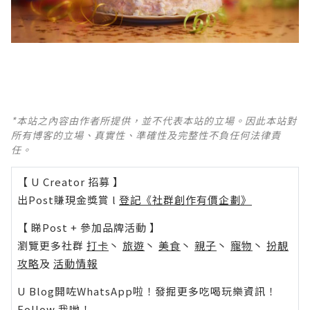
*本站之內容由作者所提供，並不代表本站的立場。因此本站對
所有博客的立場、真實性、準確性及完整性不負任何法律責
任。
【 U Creator 招募 】
出Post賺現金獎賞 l
登記《社群創作有價企劃》
【 睇Post + 參加品牌活動 】
瀏覽更多社群
打卡
丶
旅遊
丶
美食
丶
親子
丶
寵物
丶
扮靚
攻略
及
活動情報
U Blog開咗WhatsApp啦！發掘更多吃喝玩樂資訊！
Follow 我哋
！