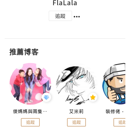
FlaLala
追蹤
推薦博客
點滴
儍媽媽與兩隻小魔怪之家
艾米莉
追蹤
追蹤
追蹤