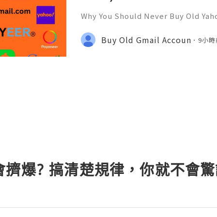
Why You Should Never Buy Old Yah
ntinues to be used by millions of 
onal communication, business cor
Buy Old Gmail Accoun
9小時
ccount recovery. Because of
會擠爆? 搞清楚規律，你就不會驚