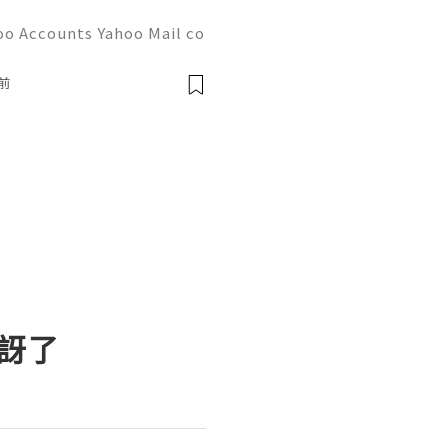
oo Accounts Yahoo Mail co
people worldwide for pers
respondence, and online a
前
訝了