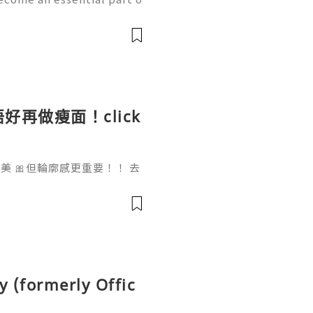
th the growth of mobile
w handle payments, moni
好再做瘦面！click
 🎀但輪廓感更重要！！ 去
做一次已經勁有效果！ Ohio
部機 ✨簡直係天衣無縫!
y (formerly Offic