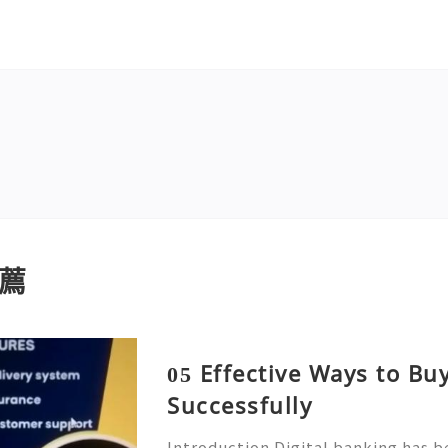
薦
05 Effective Ways to B
Successfully
Introduction Digital banking has b