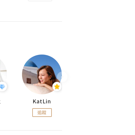
杜
KatLin
Missmiki 米奇小姐
追蹤
追蹤