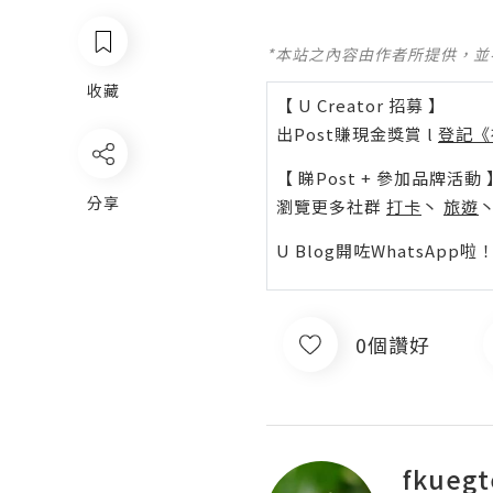
*本站之內容由作者所提供，
收藏
【 U Creator 招募 】
出Post賺現金獎賞 l
登記《
【 睇Post + 參加品牌活動 
分享
瀏覽更多社群
打卡
丶
旅遊
U Blog開咗WhatsAp
0個讚好
fkuegt