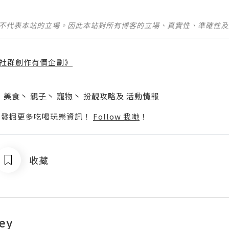
並不代表本站的立場。因此本站對所有博客的立場、真實性、準確性
社群創作有價企劃》
】
丶
美食
丶
親子
丶
寵物
丶
扮靚攻略
及
活動情報
p啦！發掘更多吃喝玩樂資訊！
Follow 我哋
！
收藏
ey