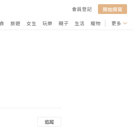
會員登記
開始撰寫
食
旅遊
女生
玩樂
親子
生活
寵物
行山
更多
打卡
追蹤