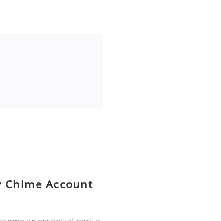
uy Chime Account
ecome an essential part o