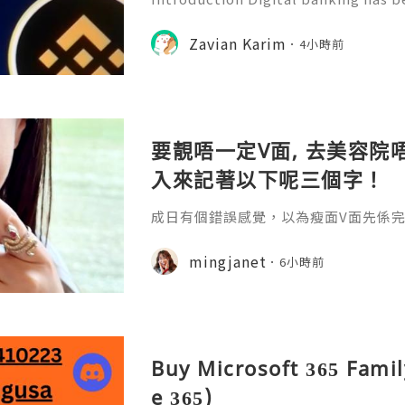
f modern financial management. Wi
banking platforms, people can no
Zavian Karim
4小時前
tor transactions, and manage
要靚唔一定V面, 去美容院唔
入來記著以下呢三個字！
成日有個錯誤感覺，以為瘦面V面先係完美
咗Bare做Ohio呢一個療程 😱估唔到！
療程係=做Duo Tite + Oligio 呢2
mingjanet
6小時前
Buy Microsoft 365 Famil
e 365)