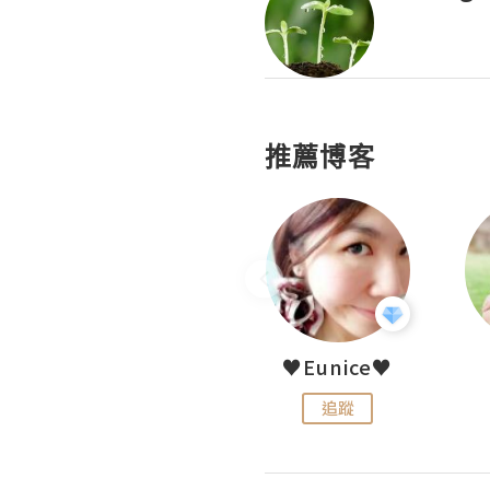
推薦博客
LoveCath 夏沫
♥Eunice♥
追蹤
追蹤