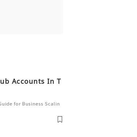
hub Accounts In T
uide for Business Scalin
: @usagoodservicesit ➤ W
: usagoodservicesit@gmai