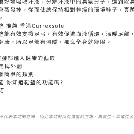
很好地吸收汗液，分解汗液中的臭氨分子，達到除
會蒸發掉，從而使總保持相對幹燥的環境鞋子，真
。
墊 推薦 香港
Currexsole
墊能有效支撐足弓，有效促進血液循環，溫暖足部
健康，所以足部有溫暖，那么全身就舒服。
使腳部進入健康的循環
以用拇外翻
個簡單的類別
能,你知道鞋墊的功能嗎?
巧
並不代表本站的立場。因此本站對所有博客的立場、真實性、準確性