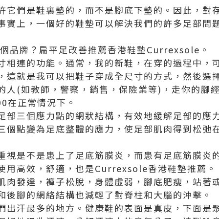
許它們是鞋裏墊的，而不是腳底下墊的。因此，對
事實上，一個好的鞋墊可以解決我們的許多足部問
個品牌？扁平足改善推薦香港鞋墊Currexsole。
寸相連的功能。通常，我的新鞋，在穿的過程中，
，這就是我可以把鞋子穿成全尺寸的方式，然後選
的人(如教師，警察，銷售，保險業等)，走你的腳
00在正常情況下。
足部三個應力點的網狀結構，有效地緩解足部的應
三個點變為足底整體的應力，使足部肌肉得到松弛
重視是不是患上了足底筋膜炎，而患有足底筋膜炎
用高效，舒適，也是Currexsole香港鞋墊推薦。
肌肉發達，褲子松脫，身體虛弱，腳底肥瘦，站著
和後腳的網絡結構也減輕了對脊柱和大腦的沖擊。
們出汗最多的地方。健康鞋的表面是真皮，下面是