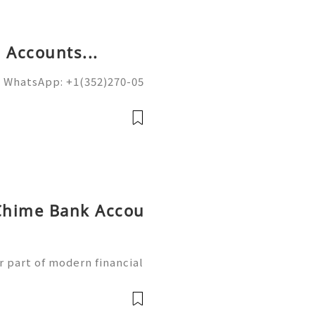
 Accounts...
 WhatsApp: +1(352)270-05
ail.com Google’s spam fi
on of sending domains and
Chime Bank Accou
g
 part of modern financial
ess banking services qui
obile devices. With the g