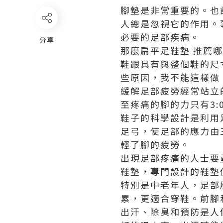
腳墊是非常重要的。也
人總是忽視它的作用。
必要的足部疾病。
分享
那麼
扁平足鞋墊 推薦
哪
鞋跟具有與整個鞋的尺
些原因，我不能這樣做
緩解足部疲勞經常站立
至疼痛的腳的力只有3:
鞋子的科學設計是利用
足弓，使足部的應力由
輕了腳的疲勞。
出現足部疼痛的人士要
鞋墊
，專門設計的鞋墊使
特別是中老年人，足部
累，更適合穿鞋。前腳
出汗、除臭和預防是人