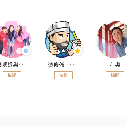
儍媽媽與兩隻小魔怪之家
裝修佬 - 香港一站式網上裝修平台
利奧
追蹤
追蹤
追蹤