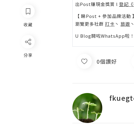
出Post賺現金獎賞 l
登記《
【 睇Post + 參加品牌活動 
瀏覽更多社群
打卡
丶
旅遊
收藏
U Blog開咗WhatsAp
分享
0個讚好
fkuegt