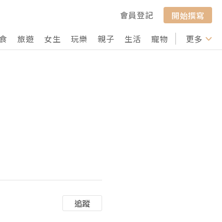
會員登記
開始撰寫
食
旅遊
女生
玩樂
親子
生活
寵物
行山
更多
打卡
追蹤