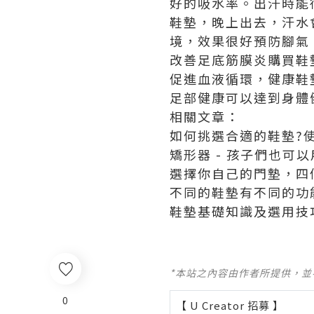
好的吸水率。出汗時能
鞋墊，晚上出去，汗水
境，效果很好預防腳氣
改善足底筋膜炎購買
鞋
促進血液循環，健康鞋
足部健康可以達到身體
相關文章：
如何挑選合適的鞋墊?
矯形器 - 孩子們也可
選擇你自己的門墊，四
不同的鞋墊有不同的功
鞋墊基礎知識及選用技
*本站之內容由作者所提供，
0
【 U Creator 招募 】