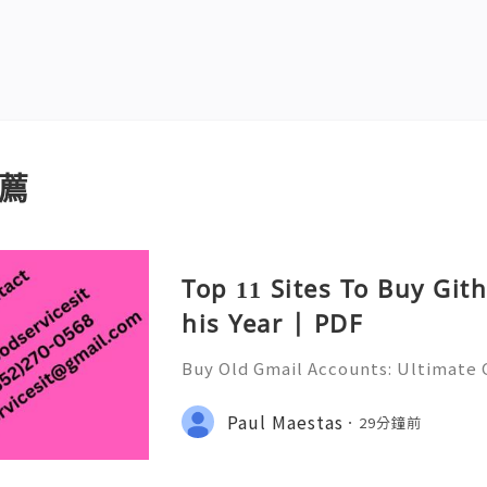
薦
Top 11 Sites To Buy Git
his Year | PDF
Buy Old Gmail Accounts: Ultimate G
g & Marketing Success ➤ Telegram
hatsApp: +1(352)270-0568 ➤ Email
Paul Maestas
29分鐘前
l.co Meta Description: Looking