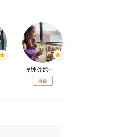
✾達芬妮•愛孩子•愛生活✾
wendysugar享受生活gogogo
追蹤
追蹤