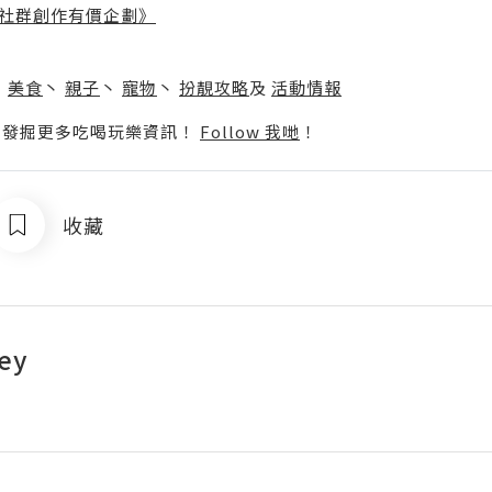
社群創作有價企劃》
】
丶
美食
丶
親子
丶
寵物
丶
扮靚攻略
及
活動情報
p啦！發掘更多吃喝玩樂資訊！
Follow 我哋
！
收藏
ey