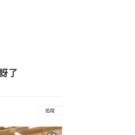
訝了
追蹤