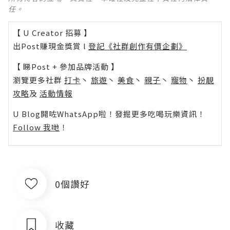
任。
【 U Creator 招募 】
出Post賺現金獎賞 l
登記《社群創作有價企劃》
【 睇Post + 參加品牌活動 】
瀏覽更多社群
打卡
丶
旅遊
丶
美食
丶
親子
丶
寵物
丶
扮靚
攻略
及
活動情報
U Blog開咗WhatsApp啦！發掘更多吃喝玩樂資訊！
Follow 我哋
！
0個讚好
收藏