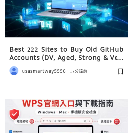
Best 222 Sites to Buy Old GitHub
Accounts (DV, Aged, Strong & Veri
fied)
usasmartway5556
17分鐘前