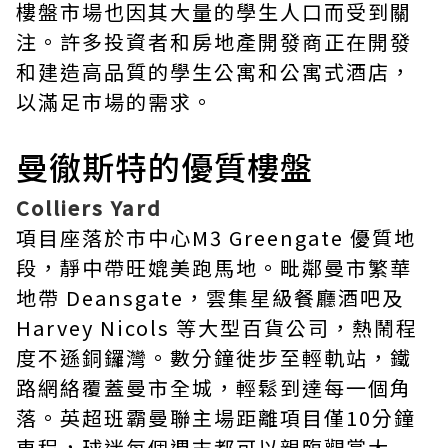
樓盤市場也因其大量的學生人口而受到關
注。許多投資者和房地產開發商正在開發
和建造高品質的學生公寓和公寓式酒店，
以滿足市場的需求。
曼徹斯特的優質樓盤
Colliers Yard
項目座落於市中心M3 Greengate 優質地
段，靜中帶旺媲美跑馬地。毗鄰曼市繁華
地帶 Deansgate，雲集星級餐廳酒吧及
Harvey Nicols 等大型百貨公司，熱鬧程
度不遜銅鑼灣。數分鐘徙步至輕軌站，鐵
路網絡覆蓋曼市全城，輕鬆到達每一個角
落。英超班霸曼聯主場距離項目僅10分鐘
車程，球迷每個週末都可以親臨觀賞大