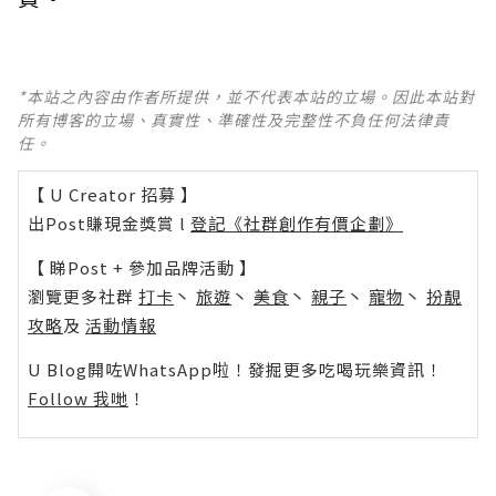
*本站之內容由作者所提供，並不代表本站的立場。因此本站對
所有博客的立場、真實性、準確性及完整性不負任何法律責
任。
【 U Creator 招募 】
出Post賺現金獎賞 l
登記《社群創作有價企劃》
【 睇Post + 參加品牌活動 】
瀏覽更多社群
打卡
丶
旅遊
丶
美食
丶
親子
丶
寵物
丶
扮靚
攻略
及
活動情報
U Blog開咗WhatsApp啦！發掘更多吃喝玩樂資訊！
Follow 我哋
！