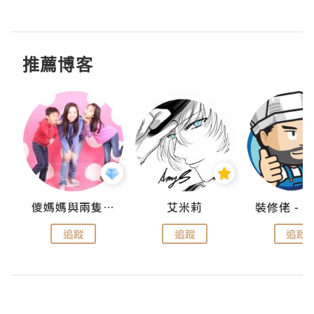
推薦博客
點滴
儍媽媽與兩隻小魔怪之家
艾米莉
追蹤
追蹤
追蹤