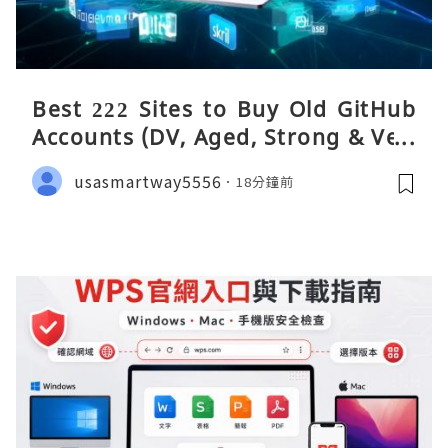
Best 222 Sites to Buy Old GitHub
Accounts (DV, Aged, Strong & Veri
fied)
usasmartway5556
18分鐘前