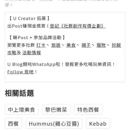
任。
【 U Creator 招募 】
出Post賺現金獎賞 l
登記《社群創作有價企劃》
【 睇Post + 參加品牌活動 】
瀏覽更多社群
打卡
丶
旅遊
丶
美食
丶
親子
丶
寵物
丶
扮靚
攻略
及
活動情報
U Blog開咗WhatsApp啦！發掘更多吃喝玩樂資訊！
Follow 我哋
！
相關話題
中上環美食
黎巴嫩菜
特色西餐
西餐
Hummus(雞心豆醬)
Kebab