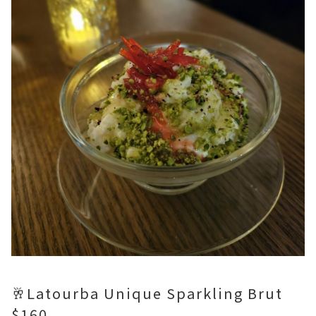
🥂Latourba Unique Sparkling Brut
$160