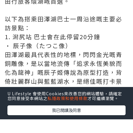
由行旅客環湖嘅首選。
以下為搭乘田澤湖巴士一周沿途嘅主要必
訪景點：
1. 潟尻站 巴士會在此停留20分鐘
• 辰子像（たつこ像）
田澤湖最具代表性的地標，閃閃金光嘅青
銅雕像，是以當地流傳「追求永恆美貌而
化為龍神」嘅辰子姬傳說為原型打造，背
倚壯麗群山與藍藍湖水，是絕佳嘅打卡景
點。
U Lifestyle 會使用Cookies來改善您的網站體驗，請確定
您同意接受本網站之
私隱政策和使用條款
才可繼續瀏覽。
點擊圖片放大
我已閱讀及同意