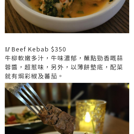
🥢Beef Kebab $350
牛柳軟嫩多汁，牛味濃郁，蘸點勁香嘅蒜
蓉醬，超惹味，另外，以薄餅墊底，配菜
就有焗彩椒及蕃茄。