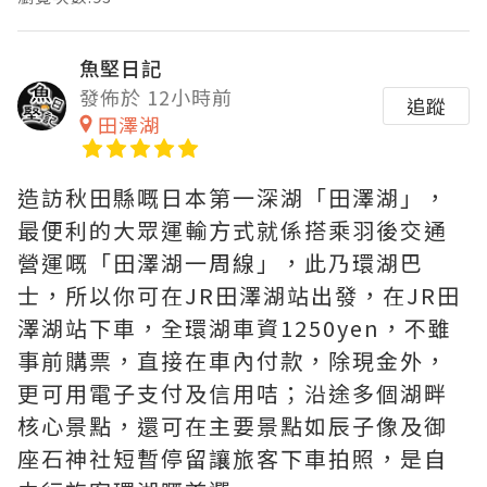
魚堅日記
發佈於 12小時前
追蹤
田澤湖
造訪秋田縣嘅日本第一深湖「田澤湖」，
最便利的大眾運輸方式就係搭乘羽後交通
營運嘅「田澤湖一周線」，此乃環湖巴
士，所以你可在JR田澤湖站出發，在JR田
澤湖站下車，全環湖車資1250yen，不雖
事前購票，直接在車內付款，除現金外，
更可用電子支付及信用咭；沿途多個湖畔
核心景點，還可在主要景點如辰子像及御
座石神社短暫停留讓旅客下車拍照，是自