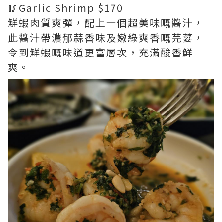
🥢Garlic Shrimp $170
鮮蝦肉質爽彈，配上一個超美味嘅醬汁，
此醬汁帶濃郁蒜香味及嫩綠爽香嘅芫荽，
令到鮮蝦嘅味道更富層次，充滿酸香鮮
爽。