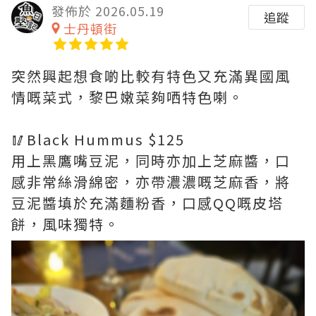
發佈於 2026.05.19
追蹤
士丹頓街
突然興起想食啲比較有特色又充滿異國風
情嘅菜式，黎巴嫩菜夠哂特色喇。
🥢Black Hummus $125
用上黑鷹嘴豆泥，同時亦加上芝麻醬，口
感非常絲滑綿密，亦帶濃濃嘅芝麻香，將
豆泥醬填於充滿麵粉香，口感QQ嘅皮塔
餅，風味獨特。