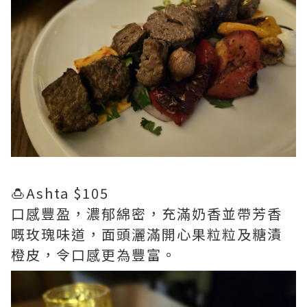
🍮Ashta $105
口感豐盈，濃郁綿密，充滿奶香並帶芳香
嘅玫瑰味道，面頭灑滿開心果粒粒及糖漬
橙皮，令口感更為豐富。