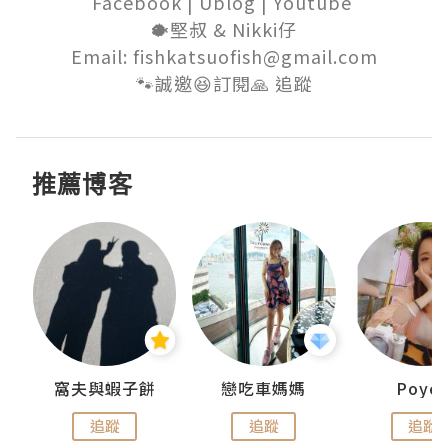
Facebook | Ublog | Youtube 

🐡堅叔 & Nikki仔

Email: fishkatsuofish@gmail.com

🐾誠邀😆訂閱🙏 追蹤
推薦博客
窩夫與蝦子餅
戀吃車媽媽
Poye
追蹤
追蹤
追蹤