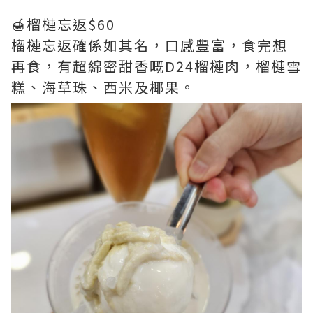
🍯榴槤忘返$60
榴槤忘返確係如其名，口感豐富，食完想
再食，有超綿密甜香嘅D24榴槤肉，榴槤雪
糕、海草珠、西米及椰果。