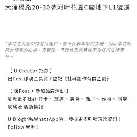
大涌橋路20-30號河畔花園C座地下L1號舖
*本站之內容由作者所提供，並不代表本站的立場。因此本站對
所有博客的立場、真實性、準確性及完整性不負任何法律責
任。
【 U Creator 招募 】
出Post賺現金獎賞 l
登記《社群創作有價企劃》
【 睇Post + 參加品牌活動 】
瀏覽更多社群
打卡
丶
旅遊
丶
美食
丶
親子
丶
寵物
丶
扮靚
攻略
及
活動情報
U Blog開咗WhatsApp啦！發掘更多吃喝玩樂資訊！
Follow 我哋
！