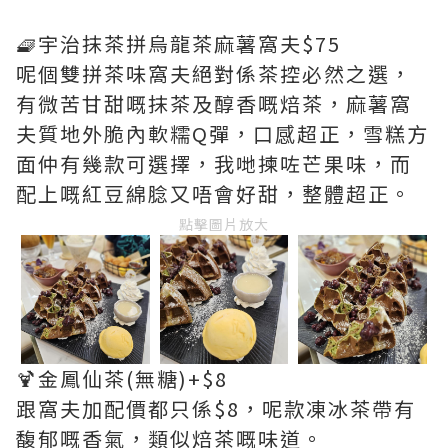
🧇宇治抹茶拼烏龍茶麻薯窩夫$75
呢個雙拼茶味窩夫絕對係茶控必然之選，
有微苦甘甜嘅抹茶及醇香嘅焙茶，麻薯窩
夫質地外脆內軟糯Q彈，口感超正，雪糕方
面仲有幾款可選擇，我哋揀咗芒果味，而
配上嘅紅豆綿腍又唔會好甜，整體超正。
點擊圖片放大
🍹金鳳仙茶(無糖)+$8
跟窩夫加配價都只係$8，呢款凍冰茶帶有
馥郁嘅香氣，類似焙茶嘅味道。