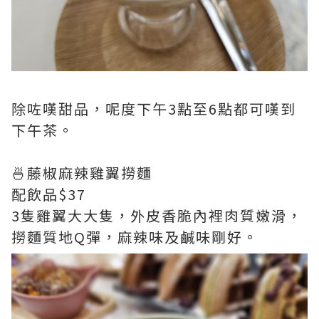
除咗嘆甜品，呢度下午3點至6點都可嘆到
下午茶。
🍜藤椒麻辣雞翼撈麵
配飲品$37
3隻雞翼大大隻，外皮香脆內裡肉質嫩滑，
撈麵質地Q彈，麻辣味及鹹味剛好。