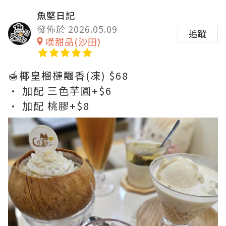
魚堅日記
發佈於 2026.05.09
追蹤
嘆甜品(沙田)
🍯椰皇榴槤飄香(凍) $68
• 加配 三色芋圓+$6
• 加配 桃膠+$8