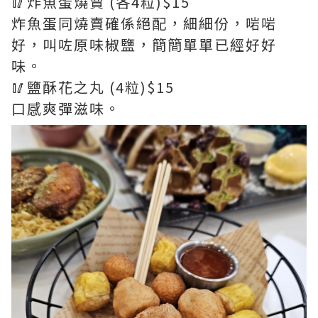
🥢炸魚蛋燒賣 (各4粒)$15
炸魚蛋同燒賣確係絕配，細細份，啱啱
好，叫咗原味椒鹽，簡簡單單已經好好
味。
🥢鹽酥花之丸 (4粒)$15
口感爽彈滋味。