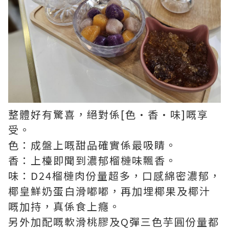
整體好有驚喜，絕對係[色•香•味]嘅享
受。
色：成盤上嘅甜品確實係最吸睛。
香：上檯即聞到濃郁榴槤味飄香。
味：D24榴槤肉份量超多，口感綿密濃郁，
椰皇鮮奶蛋白滑嘟嘟，再加埋椰果及椰汁
嘅加持，真係食上癮。
另外加配嘅軟滑桃膠及Q彈三色芋圓份量都