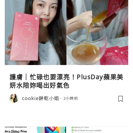
護膚｜忙碌也要漂亮！PlusDay蘋果美
妍水陪妳喝出好氣色
cookie餅乾小姐
2小時前