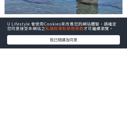
U Lifestyle 會使用Cookies來改善您的網站體驗，請確定
民宿充滿昭和風，建於昭和30年，整個氛
您同意接受本網站之
私隱政策和使用條款
才可繼續瀏覽。
圍古樸寧靜，令人心情放鬆。
我已閱讀及同意
點擊圖片放大
+4
部屋全室為榻榻米，可席地而坐，房內有
綠茶供應，可泡個香茶嘆下，而房外亦有
供應冷熱水；浴室、洗手間及洗面所皆共
用，不過都非常乾淨。