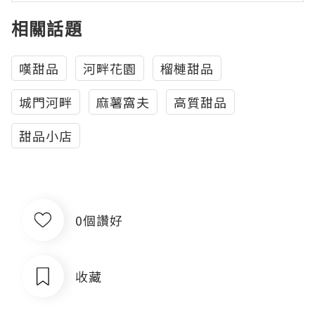
相關話題
嘆甜品
河畔花園
榴槤甜品
城門河畔
麻薯窩夫
高質甜品
甜品小店
0個讚好
收藏